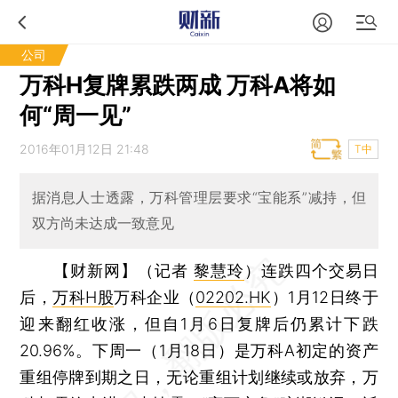
公司
万科H复牌累跌两成 万科A将如
何“周一见”
2016年01月12日 21:48
T中
据消息人士透露，万科管理层要求“宝能系”减持，但
双方尚未达成一致意见
【财新网】（记者
黎慧玲
）
连跌四个交易日
后，
万科H股
万科企业（
02202.HK
）1月12日终于
迎来翻红收涨，但自1月6日复牌后仍累计下跌
20.96%。下周一（1月18日）是万科A初定的资产
重组停牌到期之日，无论重组计划继续或放弃，万