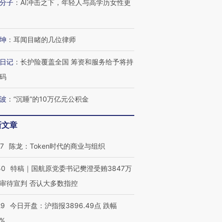
分子
：
AI冲击之下，年轻人与高学历女性更
有意思的生活方式·第三对
住三大增长引擎是什么？
有意思的
坤
：
耳闻目睹的几位律师
日记
：
长护险覆盖全国 筹资和服务给予将持
码
波
：
“沉睡”的10万亿元公积金
新文章
07
陈龙：Token时代的商业与组织
50
特稿｜国航原党委书记樊澄受贿3847万
审待宣判 否认大多数指控
29
今日开盘：沪指报3896.49点 跌幅
0%