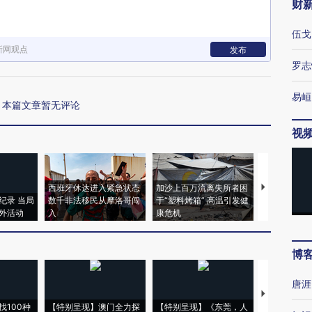
财
伍戈
新网观点
发布
罗志
易峘
本篇文章暂无评论
视
西班牙休达进入紧急状态
加沙上百万流离失所者困
视线｜HYR
纪录 当局
数千非法移民从摩洛哥闯
于“塑料烤箱” 高温引发健
术：是什么
外活动
入
康危机
心“花钱找虐
博
唐涯
【推广】走
找100种
【特别呈现】澳门全力探
【特别呈现】《东莞，人
会，让数智科