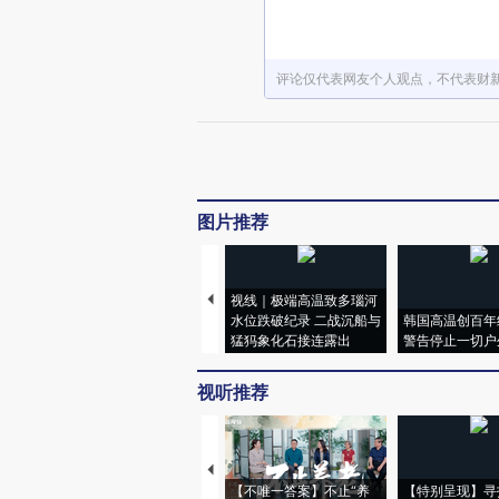
评论仅代表网友个人观点，不代表财
图片推荐
视线｜极端高温致多瑙河
水位跌破纪录 二战沉船与
韩国高温创百年
猛犸象化石接连露出
警告停止一切户
视听推荐
【不唯一答案】不止“养
【特别呈现】寻