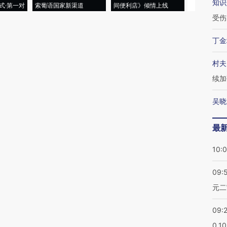
知识
式·第一对
索葡语国家新渠道
间便利店》倾情上线
业
受伤
丁金
村夫
续加
吴晓
最
10:
09:
元二
09:
0.1