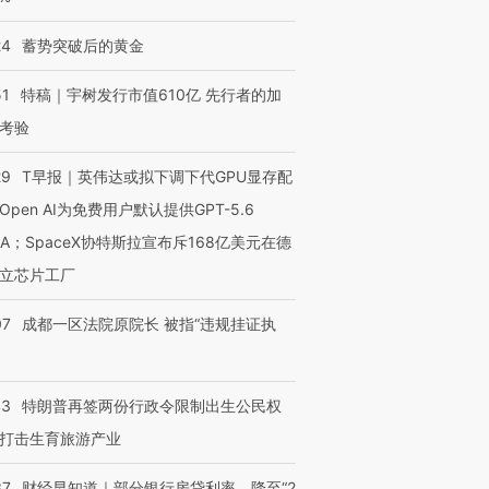
24
蓄势突破后的黄金
51
特稿｜宇树发行市值610亿 先行者的加
考验
29
T早报｜英伟达或拟下调下代GPU显存配
Open AI为免费用户默认提供GPT-5.6
NA；SpaceX协特斯拉宣布斥168亿美元在德
立芯片工厂
07
成都一区法院原院长 被指“违规挂证执
43
特朗普再签两份行政令限制出生公民权
打击生育旅游产业
37
财经早知道｜部分银行房贷利率，降至“2