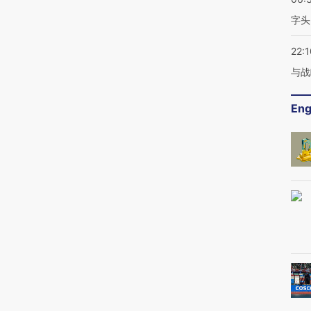
字头
22:1
与战
Eng