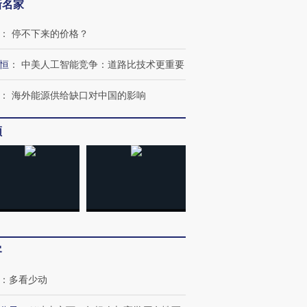
新名家
：
停不下来的价格？
恒
：
中美人工智能竞争：道路比技术更重要
：
海外能源供给缺口对中国的影响
频
OX的吸金
马航飞行员跨国走私7万
视线｜被称为“蟑螂”的印
让中产们甘
粒摇头丸 尿检体内含3种
度Z世代 用街头抗争将教
秘鲁纳斯
”？
毒品
育部长拱下台
13人遇难
客
：
多看少动
进第四届链博
【商旅对话】华住集团
技“链”接产
【特别呈现】寻找100种
CFO：不靠规模取胜，华
【特别呈