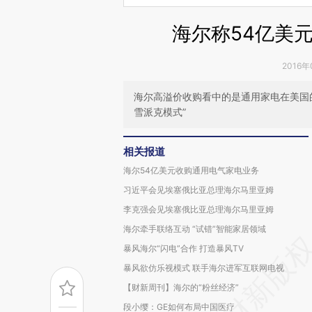
海尔称54亿美
2016年
海尔高溢价收购看中的是通用家电在美国
雪派克模式”
相关报道
海尔54亿美元收购通用电气家电业务
习近平会见埃塞俄比亚总理海尔马里亚姆
李克强会见埃塞俄比亚总理海尔马里亚姆
海尔牵手联络互动 “试错”智能家居领域
暴风海尔“闪电”合作 打造暴风TV
暴风欲仿乐视模式 联手海尔进军互联网电视
【财新周刊】海尔的“粉丝经济”
段小缨：GE如何布局中国医疗