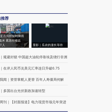
辑推荐
宜昌局部短时降雨
8毫米 紧急转移近
00人
显影｜瓜农的漫长等待
｜
规避封锁 中国超大油轮停靠埃及绕行非洲
｜
在岸人民币兑美元汇率连日升破6.75
我闻
｜
资管掌舵人更替 百年人寿僵局何解
｜
多国出台光伏新政加速转型
周刊
｜
【封面报道】电力现货市场元年突进