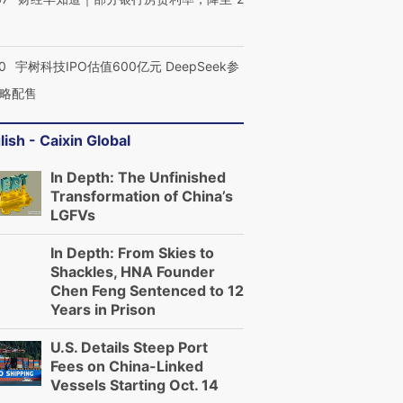
0
宇树科技IPO估值600亿元 DeepSeek参
略配售
lish - Caixin Global
In Depth: The Unfinished
Transformation of China’s
LGFVs
In Depth: From Skies to
Shackles, HNA Founder
Chen Feng Sentenced to 12
Years in Prison
U.S. Details Steep Port
Fees on China-Linked
Vessels Starting Oct. 14