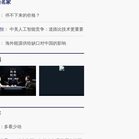
新名家
：
停不下来的价格？
恒
：
中美人工智能竞争：道路比技术更重要
：
海外能源供给缺口对中国的影响
频
跨国走私7万
视线｜被称为“蟑螂”的印
视线｜“入侵”还是“人道危
检体内含3种
度Z世代 用街头抗争将教
机”？难民潮撕裂西班牙
秘鲁纳斯
育部长拱下台
飞地休达
13人遇难
客
：
多看少动
进第四届链博
【商旅对话】华住集团