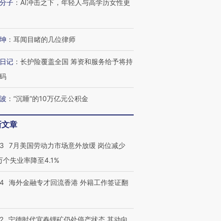
分子
：
AI冲击之下，年轻人与高学历女性更
技“链”接产
【特别呈现】寻找100种
CFO：不靠规模取胜，华
【特别呈
有意思的生活方式·第三对
住三大增长引擎是什么？
有意思的
坤
：
耳闻目睹的几位律师
日记
：
长护险覆盖全国 筹资和服务给予将持
码
波
：
“沉睡”的10万亿元公积金
新文章
43
7月美国劳动力市场意外放缓 岗位减少
3万个失业率降至4.1%
14
海外金融专才回流香港 外籍工作签证翻
2
宁德时代宜春锂矿仍处停产状态 其动向