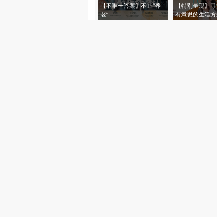
【不唯一答案】不止“养
【特别呈现】寻
老”
有意思的生活方