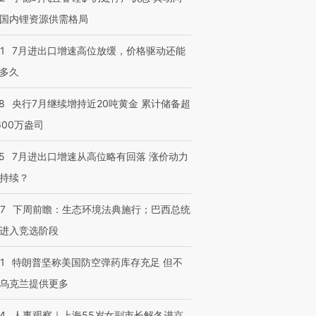
国内锂资源供需格局
1
7月进出口增速高位放缓，价格驱动还能
多久
8
央行7月继续增持近20吨黄金 累计储备超
600万盎司
5
7月进出口增速从高位略有回落 涨价动力
持续？
07
下周前瞻：生态环境法典施行；巴西总统
进入竞选阶段
1
特朗普坚称美国防空弹药库存充足 但不
乌克兰提供更多
24
人事观察｜上海55岁女副市长解冬进京