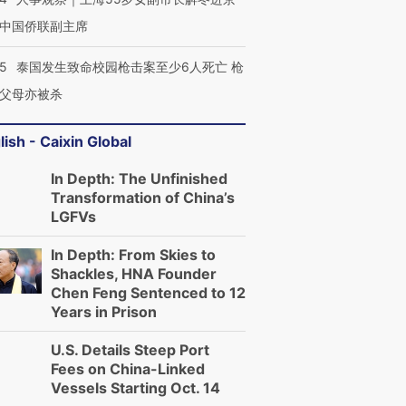
中国侨联副主席
45
泰国发生致命校园枪击案至少6人死亡 枪
父母亦被杀
lish - Caixin Global
In Depth: The Unfinished
Transformation of China’s
LGFVs
In Depth: From Skies to
Shackles, HNA Founder
Chen Feng Sentenced to 12
Years in Prison
U.S. Details Steep Port
Fees on China-Linked
Vessels Starting Oct. 14