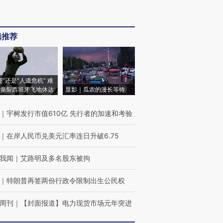
辑推荐
侵”还是“人道危机” 难
撕裂西班牙飞地休达
显影｜瓜农的漫长等待
｜
宇树发行市值610亿 先行者的加速和考验
｜
在岸人民币兑美元汇率连日升破6.75
我闻
｜
艾路明及多名股东被拘
｜
特朗普再签两份行政令限制出生公民权
周刊
｜
【封面报道】电力现货市场元年突进