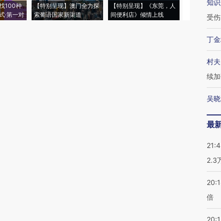
知识
找100种
【特别呈现】澳门全力探
【特别呈现】《东莞，人
会，让数智科
式·第一对
索葡语国家新渠道
间便利店》倾情上线
业
受伤
丁金
村夫
续加
吴晓
最
21:
2.
20:
倍
20:1