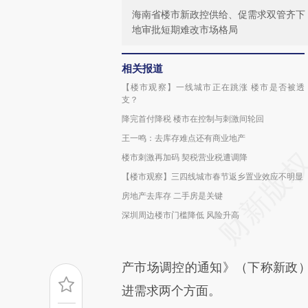
海南省楼市新政控供给、促需求双管齐下
地审批短期难改市场格局
相关报道
【楼市观察】一线城市正在跳涨 楼市是否被透
支？
降完首付降税 楼市在控制与刺激间轮回
王一鸣：去库存难点还有商业地产
楼市刺激再加码 契税营业税遭调降
【楼市观察】三四线城市春节返乡置业效应不明显
房地产去库存 二手房是关键
深圳周边楼市门槛降低 风险升高
产市场调控的通知》（下称新政
进需求两个方面。