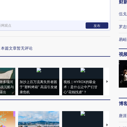
财
伍戈
新网观点
发布
罗志
易峘
本篇文章暂无评论
视
致多瑙河
加沙上百万流离失所者困
视线｜HYROX的吸金
马航飞行员
二战沉船与
于“塑料烤箱” 高温引发健
术：是什么让中产们甘
粒摇头丸 尿
露出
康危机
心“花钱找虐”？
毒品
博
唐涯
【推广】走