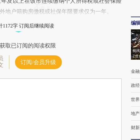
三年及以上在该市连续缴纳个人所得税或社会保险
外地户籍购房缴税或社保年限要求仅为一年。
编
1172字 订阅后继续阅读
获取已订阅的阅读权限
视线
Z世
员
订阅/会员升级
文
金融
政经
世界
地产
财新