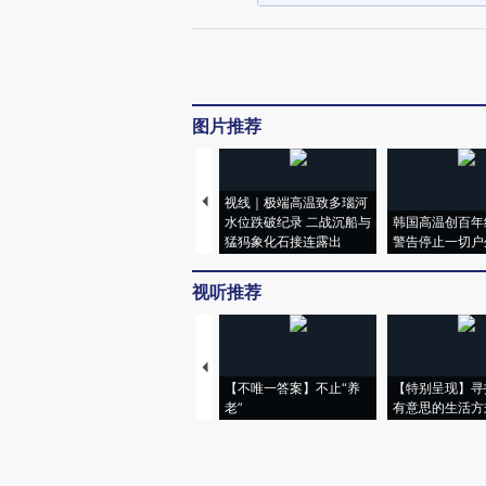
图片推荐
视线｜极端高温致多瑙河
水位跌破纪录 二战沉船与
韩国高温创百年
猛犸象化石接连露出
警告停止一切户
视听推荐
【不唯一答案】不止“养
【特别呈现】寻
老”
有意思的生活方