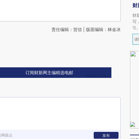
财
财
写
引
责任编辑：贺信 | 版面编辑：林金冰
订阅财新网主编精选电邮
新网观点
发布