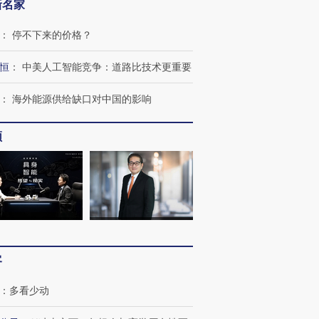
新名家
：
停不下来的价格？
恒
：
中美人工智能竞争：道路比技术更重要
：
海外能源供给缺口对中国的影响
跨国走私7万
视线｜HYROX的吸金
视线｜被
频
检体内含3种
术：是什么让中产们甘
泽连斯基密集出访美英 索
度Z世代
心“花钱找虐”？
要防空导弹“救急”
育部长拱
进第四届链博
【商旅对话】华住集团
技“链”接产
【特别呈现】寻找100种
CFO：不靠规模取胜，华
【特别呈
客
有意思的生活方式·第三对
住三大增长引擎是什么？
有意思的
：
多看少动