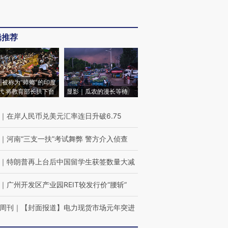
辑推荐
|被称为“蟑螂”的印度
代 将教育部长拱下台
显影｜瓜农的漫长等待
｜
在岸人民币兑美元汇率连日升破6.75
｜
河南“三支一扶”考试舞弊 警方介入侦查
｜
特朗普再上台后中国留学生获签数量大减
｜
广州开发区产业园REIT较发行价“腰斩”
周刊
｜
【封面报道】电力现货市场元年突进