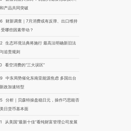
和产品共同突破
56
财新调查｜7月消费或有反弹、出口维持
 受哪些因素带动？
42
生态环境法典将施行 最高法明确新旧法
与追责规则
0
看空消费的“三大误区”
59
中东局势催化东南亚能源焦虑 多国出台
新政加速转型
05
分析｜贝森特操盘稳日元，操作巧思能否
美日货币基本面
1
从美国“最新十佳”看纯财富管理公司发展