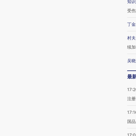
知识
受伤
丁金
村夫
续加
吴晓
最
17:2
注册
17:1
国品
17: