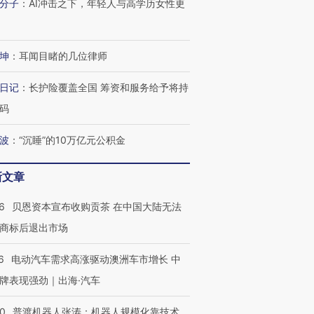
分子
：
AI冲击之下，年轻人与高学历女性更
坤
：
耳闻目睹的几位律师
日记
：
长护险覆盖全国 筹资和服务给予将持
码
波
：
“沉睡”的10万亿元公积金
新文章
6
贝恩资本宣布收购贡茶 在中国大陆无法
商标后退出市场
6
电动汽车需求高涨驱动澳洲车市增长 中
牌表现强劲｜出海·汽车
00
普渡机器人张涛：机器人规模化靠技术、