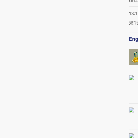
13:1
规”
Eng