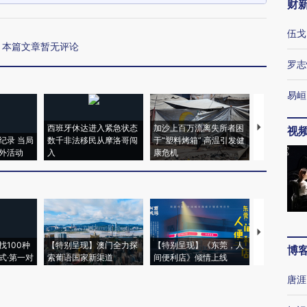
财
伍戈
本篇文章暂无评论
罗志
易峘
西班牙休达进入紧急状态
加沙上百万流离失所者困
马航飞行员
视
纪录 当局
数千非法移民从摩洛哥闯
于“塑料烤箱” 高温引发健
粒摇头丸 尿
外活动
入
康危机
毒品
【推广】走
找100种
【特别呈现】澳门全力探
【特别呈现】《东莞，人
会，让数智科
博
式·第一对
索葡语国家新渠道
间便利店》倾情上线
业
唐涯