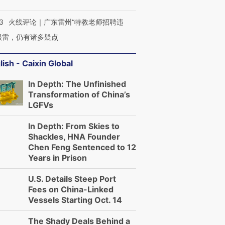
3
火线评论｜广东雷州“特教老师招聘违
很雷，仍有诸多疑点
lish - Caixin Global
In Depth: The Unfinished
Transformation of China’s
LGFVs
In Depth: From Skies to
Shackles, HNA Founder
Chen Feng Sentenced to 12
Years in Prison
U.S. Details Steep Port
Fees on China-Linked
Vessels Starting Oct. 14
The Shady Deals Behind a