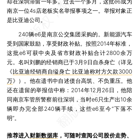
却在深圳滞留一年多。过去一个多月，这批e6成为
南京一位4s店老板实名举报事项之一。举报对象正
是比亚迪公司。
240辆e6是南京公交集团采购的。新能源汽车
受到国家鼓励，享受财政补贴。按照2014年标准，
这批e6可获中央及省市财政补贴合计2800余万
元。名叫刘鹏的经销商已于3月9日自杀身亡（详见
《
比亚迪经销商自缢身亡 比亚迪称对方欠款3000
万
》）。他在遗书中自述债台高筑、不负重压。他
还在遗留的举报信中称：2014年12月26日，他陪
同南京车管所警察前往深圳，当时e6只生产出10余
辆即办完全部240辆手续，这些e6至今“下落不
明”。
推荐进入
财新数据库
，可随时查阅公司股价走势、