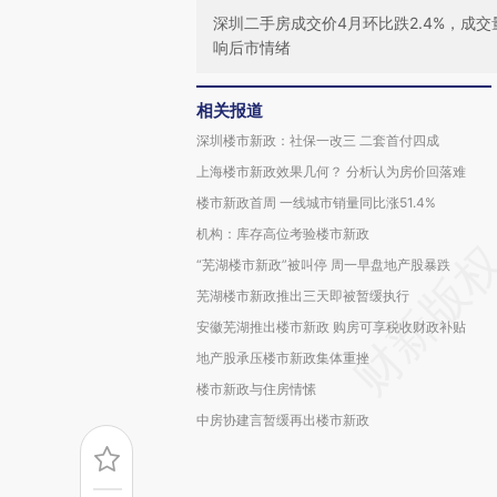
深圳二手房成交价4月环比跌2.4%，成
响后市情绪
相关报道
深圳楼市新政：社保一改三 二套首付四成
上海楼市新政效果几何？ 分析认为房价回落难
楼市新政首周 一线城市销量同比涨51.4%
机构：库存高位考验楼市新政
“芜湖楼市新政”被叫停 周一早盘地产股暴跌
芜湖楼市新政推出三天即被暂缓执行
安徽芜湖推出楼市新政 购房可享税收财政补贴
地产股承压楼市新政集体重挫
楼市新政与住房情愫
中房协建言暂缓再出楼市新政