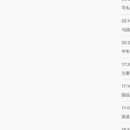
字头
22:1
与战
20:
半年
17:2
注册
17:1
国品
17:
渠道
16: