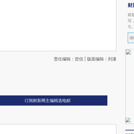
财
财
写
引
责任编辑：贺信 | 版面编辑：刘潇
订阅财新网主编精选电邮