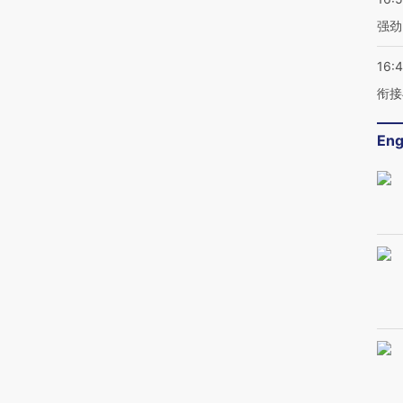
强劲
16:
衔接
Eng