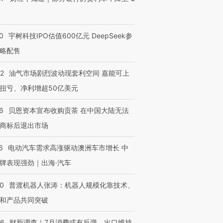
0
宇树科技IPO估值600亿元 DeepSeek参
略配售
22
油气市场剧烈波动现套利空间 嘉能可上
扭亏、净利增超50亿美元
6
贝恩资本宣布收购贡茶 在中国大陆无法
商标后退出市场
6
电动汽车需求高涨驱动澳洲车市增长 中
牌表现强劲｜出海·汽车
00
普渡机器人张涛：机器人规模化靠技术、
和产品共同突破
56
财新调查｜7月消费或有反弹、出口维持