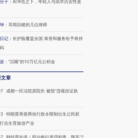
分子
：
AI冲击之下，年轻人与高学历女性更
技“链”接产
【特别呈现】寻找100种
CFO：不靠规模取胜，华
【特别呈
有意思的生活方式·第三对
住三大增长引擎是什么？
有意思的
坤
：
耳闻目睹的几位律师
日记
：
长护险覆盖全国 筹资和服务给予将持
码
波
：
“沉睡”的10万亿元公积金
新文章
07
成都一区法院原院长 被指“违规挂证执
43
特朗普再签两份行政令限制出生公民权
打击生育旅游产业
37
财经早知道｜部分银行房贷利率，降至“2