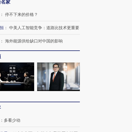
新名家
：
停不下来的价格？
恒
：
中美人工智能竞争：道路比技术更重要
：
海外能源供给缺口对中国的影响
频
OX的吸金
马航飞行员跨国走私7万
视线｜被称为“蟑螂”的印
让中产们甘
粒摇头丸 尿检体内含3种
度Z世代 用街头抗争将教
秘鲁纳斯
”？
毒品
育部长拱下台
13人遇难
客
：
多看少动
进第四届链博
【商旅对话】华住集团