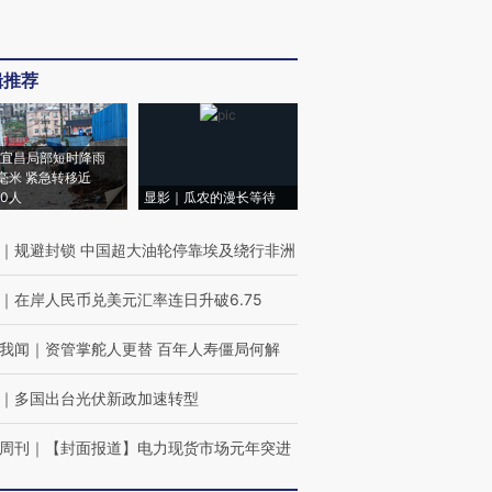
辑推荐
宜昌局部短时降雨
8毫米 紧急转移近
00人
显影｜瓜农的漫长等待
｜
规避封锁 中国超大油轮停靠埃及绕行非洲
｜
在岸人民币兑美元汇率连日升破6.75
我闻
｜
资管掌舵人更替 百年人寿僵局何解
｜
多国出台光伏新政加速转型
周刊
｜
【封面报道】电力现货市场元年突进