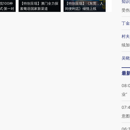
知识
找100种
【特别呈现】澳门全力探
【特别呈现】《东莞，人
会，让数智科
式·第一对
索葡语国家新渠道
间便利店》倾情上线
业
受伤
丁金
村夫
续加
吴晓
最
08:
业”
07:
意图
06: