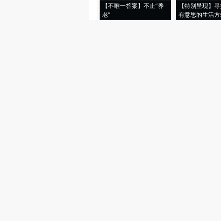
【不唯一答案】不止“养
【特别呈现】寻
老”
有意思的生活方