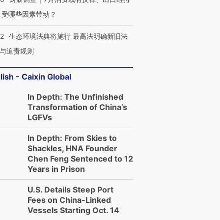
 受哪些因素带动？
42
生态环境法典将施行 最高法明确新旧法
与追责规则
lish - Caixin Global
In Depth: The Unfinished
Transformation of China’s
LGFVs
In Depth: From Skies to
Shackles, HNA Founder
Chen Feng Sentenced to 12
Years in Prison
U.S. Details Steep Port
Fees on China-Linked
Vessels Starting Oct. 14