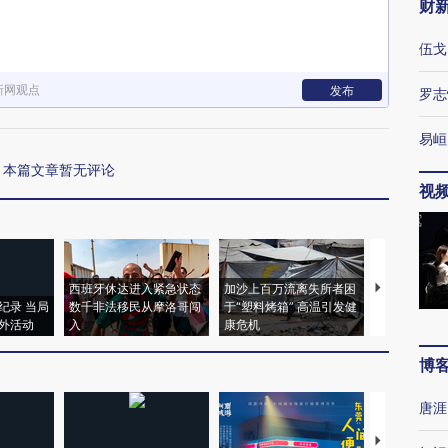
财
伍戈
新网观点
发布
罗志
易峘
本篇文章暂无评论
视
西班牙休达进入紧急状态
加沙上百万流离失所者困
视线｜HYR
纪录 当局
数千非法移民从摩洛哥闯
于“塑料烤箱” 高温引发健
术：是什么
外活动
入
康危机
心“花钱找虐
博
唐涯
【推广】走