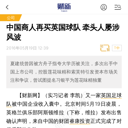
公司
中国商人再买英国球队 牵头人屡涉
风波
2016年05月19日 12:39
T中
夏建统曾因被方舟子指夸大学历被关注，多次出手中
国上市公司，控股莲花味精和索芙特引发资本市场关
注和争议，曾试图提名习银平为莲花味精独董
【财新网】（实习记者 李凯）
又一家
英国足球
队
被中国企业收入囊中。北京时间5月19日凌晨，
英格兰俱乐部阿斯顿维拉（下称，维拉）发布出售
确认声明，来自中国的财团
睿康投资
正式完成了对