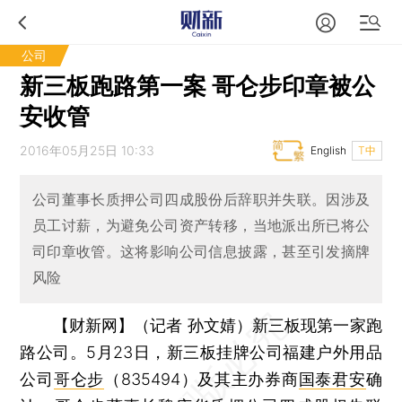
公司
新三板跑路第一案 哥仑步印章被公
安收管
2016年05月25日 10:33
English
T中
公司董事长质押公司四成股份后辞职并失联。因涉及
员工讨薪，为避免公司资产转移，当地派出所已将公
司印章收管。这将影响公司信息披露，甚至引发摘牌
风险
【财新网】（记者 孙文婧）
新三板现第一家跑
路公司。5月23日，新三板挂牌公司福建户外用品
公司
哥仑步
（835494）及其主办券商
国泰君安
确