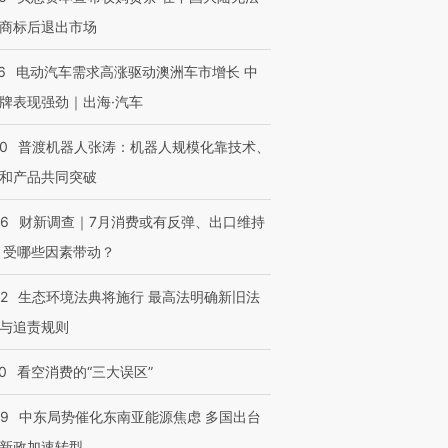
商标后退出市场
6
电动汽车需求高涨驱动澳洲车市增长 中
牌表现强劲｜出海·汽车
00
普渡机器人张涛：机器人规模化靠技术、
和产品共同突破
56
财新调查｜7月消费或有反弹、出口维持
 受哪些因素带动？
42
生态环境法典将施行 最高法明确新旧法
与追责规则
0
看空消费的“三大误区”
59
中东局势催化东南亚能源焦虑 多国出台
新政加速转型