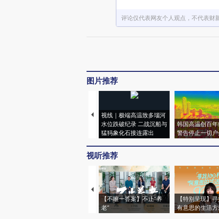
评论仅代表网友个人观点，不代表财
图片推荐
视线｜极端高温致多瑙河
水位跌破纪录 二战沉船与
韩国高温创百年
猛犸象化石接连露出
警告停止一切户
视听推荐
【不唯一答案】不止“养
【特别呈现】寻
老”
有意思的生活方