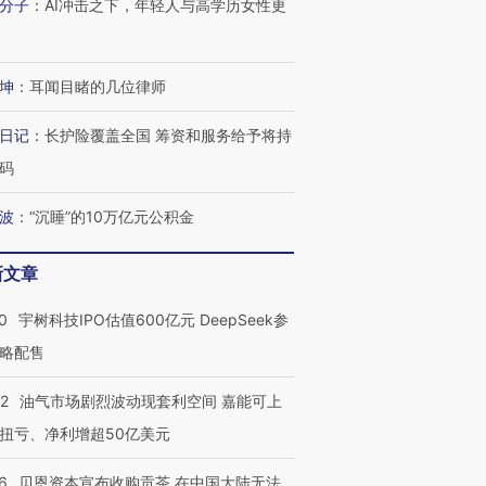
分子
：
AI冲击之下，年轻人与高学历女性更
坤
：
耳闻目睹的几位律师
日记
：
长护险覆盖全国 筹资和服务给予将持
码
波
：
“沉睡”的10万亿元公积金
新文章
0
宇树科技IPO估值600亿元 DeepSeek参
略配售
22
油气市场剧烈波动现套利空间 嘉能可上
扭亏、净利增超50亿美元
6
贝恩资本宣布收购贡茶 在中国大陆无法