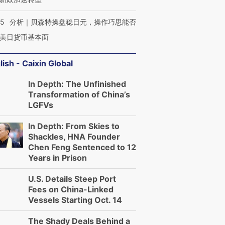
05
分析｜贝森特操盘稳日元，操作巧思能否
美日货币基本面
lish - Caixin Global
In Depth: The Unfinished
Transformation of China’s
LGFVs
In Depth: From Skies to
Shackles, HNA Founder
Chen Feng Sentenced to 12
Years in Prison
U.S. Details Steep Port
Fees on China-Linked
Vessels Starting Oct. 14
The Shady Deals Behind a