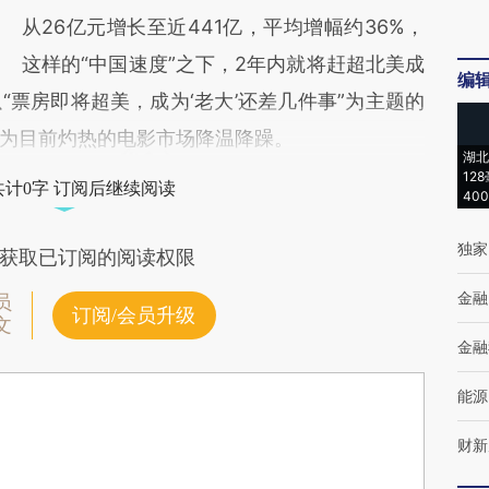
从26亿元增长至近441亿，平均增幅约36%，
这样的“中国速度”之下，2年内就将赶超北美成
编
票房即将超美，成为‘老大’还差几件事”为主题的
为目前灼热的电影市场降温降躁。
湖北
12
共计0字 订阅后继续阅读
40
独家
获取已订阅的阅读权限
金融
员
订阅/会员升级
文
金融
能源
财新