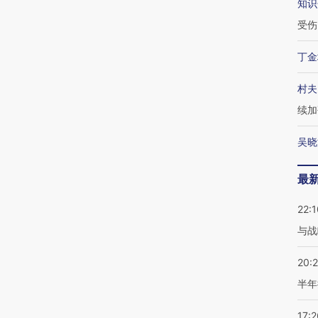
知识
受伤
丁金
村夫
续加
吴晓
最
22:1
与战
20:
半年
17:2