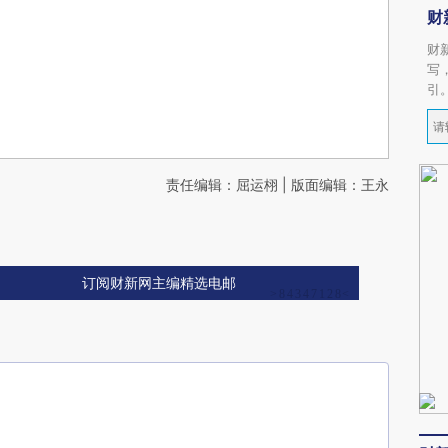
财
财
写
引
责任编辑：屈运栩 | 版面编辑：王永
订阅财新网主编精选电邮