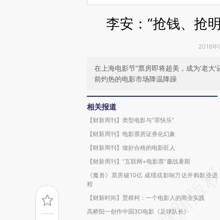
李安：“抢钱、抢
2016年
在上海电影节“票房即将超美，成为‘老大
前灼热的电影市场降温降躁
相关报道
【财新周刊】类型电影与“罪快乐”
【财新周刊】电影票房证券化幻象
【财新周刊】做好合格的电影匠人
【财新周刊】“互联网+电影票”鏖战暑期
《魔兽》票房破10亿 成绩或影响万达并购影业进
程
【财新时间】贾樟柯：一个电影人的商业实践
高桥阳一创作中国3D电影《足球队长》