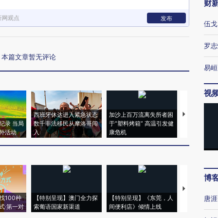
财
新网观点
发布
伍戈
罗志
本篇文章暂无评论
易峘
视
西班牙休达进入紧急状态
加沙上百万流离失所者困
视线｜HYR
纪录 当局
数千非法移民从摩洛哥闯
于“塑料烤箱” 高温引发健
术：是什么
外活动
入
康危机
心“花钱找虐
博
【推广】走
找100种
【特别呈现】澳门全力探
【特别呈现】《东莞，人
会，让数智科
唐涯
式·第一对
索葡语国家新渠道
间便利店》倾情上线
业