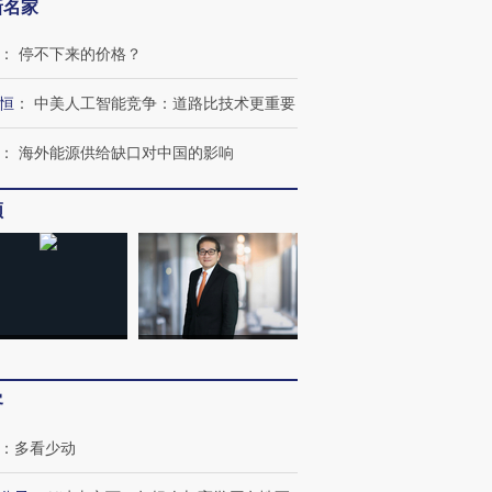
新名家
：
停不下来的价格？
恒
：
中美人工智能竞争：道路比技术更重要
：
海外能源供给缺口对中国的影响
频
OX的吸金
马航飞行员跨国走私7万
视线｜被称为“蟑螂”的印
让中产们甘
粒摇头丸 尿检体内含3种
度Z世代 用街头抗争将教
秘鲁纳斯
”？
毒品
育部长拱下台
13人遇难
客
进第四届链博
【商旅对话】华住集团
技“链”接产
：
多看少动
【特别呈现】寻找100种
CFO：不靠规模取胜，华
【特别呈
有意思的生活方式·第三对
住三大增长引擎是什么？
有意思的