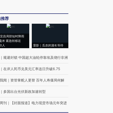
辑推荐
宜昌局部短时降雨
8毫米 紧急转移近
00人
显影｜瓜农的漫长等待
｜
规避封锁 中国超大油轮停靠埃及绕行非洲
｜
在岸人民币兑美元汇率连日升破6.75
我闻
｜
资管掌舵人更替 百年人寿僵局何解
｜
多国出台光伏新政加速转型
周刊
｜
【封面报道】电力现货市场元年突进