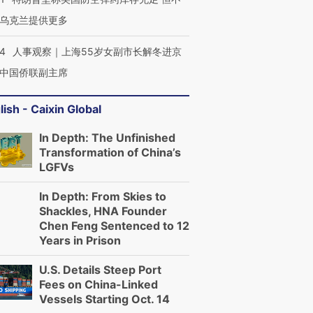
乌克兰提供更多
24
人事观察｜上海55岁女副市长解冬进京
中国侨联副主席
lish - Caixin Global
In Depth: The Unfinished
Transformation of China’s
LGFVs
In Depth: From Skies to
Shackles, HNA Founder
Chen Feng Sentenced to 12
Years in Prison
U.S. Details Steep Port
Fees on China-Linked
Vessels Starting Oct. 14