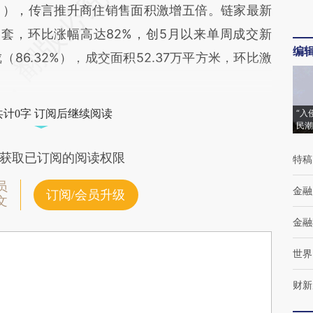
日），传言推升商住销售面积激增五倍。链家最新
6套，环比涨幅高达82%，创5月以来单周成交新
编
86.32%），成交面积52.37万平方米，环比激
共计0字 订阅后继续阅读
“入
民潮
获取已订阅的阅读权限
特稿
员
金融
订阅/会员升级
文
金融
世界
财新