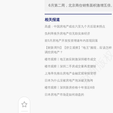
6月第二周，北京商住销售面积激增五倍
相关报道
高盛：中国房地产或在六至九个月后迎来拐点
负利率推升房地产但无助实体经济
前5月房地产开发投资增速年内首现回落
【财新周刊】【舒立观察】“地王”频现，应该怎样
调控房地产？
楼市观察丨地王效应刺激深圳楼市成交
楼市观察丨深圳二手房成交量再度腰斩
上海率先推出房地产金融宏观审慎管理
日本为什么没被房地产泡沫破灭拖垮
楼市观察丨深圳新房价格十年涨近6倍
日本房地产市场是如何崩盘的