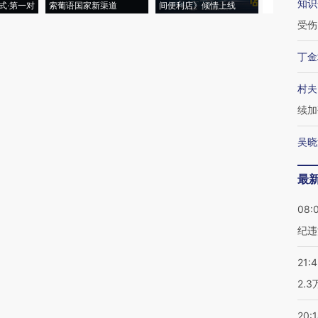
知识
式·第一对
索葡语国家新渠道
间便利店》倾情上线
业
受伤
丁金
村夫
续加
吴晓
最
08:
纪违
21:
2.
20: