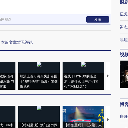
财
伍戈
新网观点
发布
罗志
易峘
本篇文章暂无评论
视
致多瑙河
加沙上百万流离失所者困
视线｜HYROX的吸金
马航飞行员
二战沉船与
于“塑料烤箱” 高温引发健
术：是什么让中产们甘
粒摇头丸 尿
露出
康危机
心“花钱找虐”？
毒品
博
唐涯
【推广】走
找100种
【特别呈现】澳门全力探
【特别呈现】《东莞，人
会，让数智科