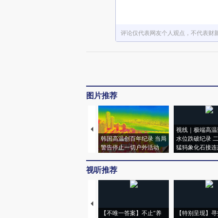
评论仅代表网友个人观点，不代表财
图片推荐
视线｜极端高温
韩国高温创百年纪录 当局
水位跌破纪录 
警告停止一切户外活动
猛犸象化石接连
视听推荐
【不唯一答案】不止“养
【特别呈现】寻