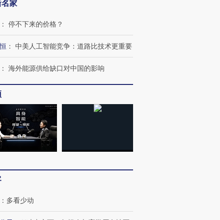
新名家
：
停不下来的价格？
恒
：
中美人工智能竞争：道路比技术更重要
：
海外能源供给缺口对中国的影响
频
跨国走私7万
视线｜被称为“蟑螂”的印
视线｜“入侵”还是“人道危
检体内含3种
度Z世代 用街头抗争将教
机”？难民潮撕裂西班牙
秘鲁纳斯
育部长拱下台
飞地休达
13人遇难
客
：
多看少动
进第四届链博
【商旅对话】华住集团
技“链”接产
【特别呈现】寻找100种
CFO：不靠规模取胜，华
【特别呈