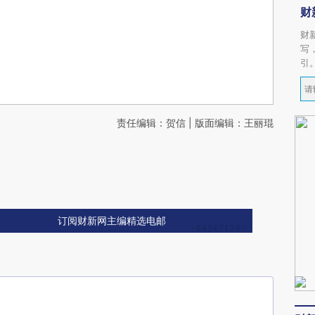
财
财
写
引
责任编辑：贺信 | 版面编辑：王丽琨
订阅财新网主编精选电邮