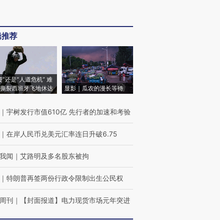
辑推荐
侵”还是“人道危机” 难
撕裂西班牙飞地休达
显影｜瓜农的漫长等待
｜
宇树发行市值610亿 先行者的加速和考验
｜
在岸人民币兑美元汇率连日升破6.75
我闻
｜
艾路明及多名股东被拘
｜
特朗普再签两份行政令限制出生公民权
周刊
｜
【封面报道】电力现货市场元年突进