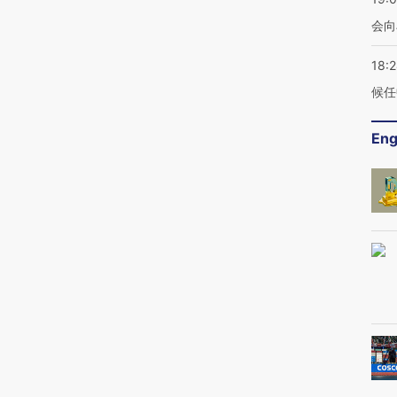
会向
18:
候任
Eng