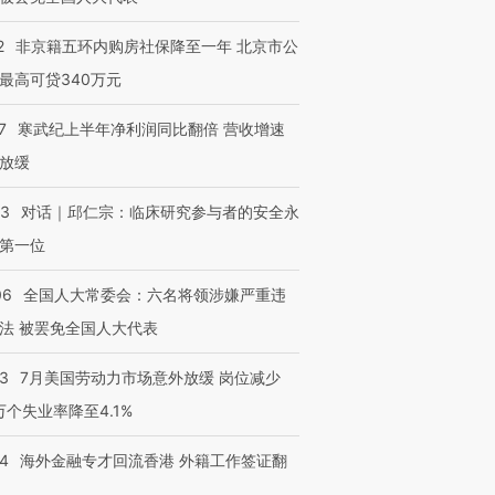
2
非京籍五环内购房社保降至一年 北京市公
最高可贷340万元
7
寒武纪上半年净利润同比翻倍 营收增速
放缓
53
对话｜邱仁宗：临床研究参与者的安全永
第一位
06
全国人大常委会：六名将领涉嫌严重违
法 被罢免全国人大代表
43
7月美国劳动力市场意外放缓 岗位减少
3万个失业率降至4.1%
14
海外金融专才回流香港 外籍工作签证翻