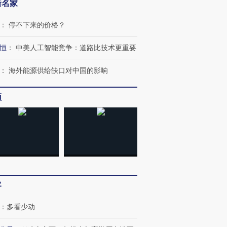
新名家
：
停不下来的价格？
恒
：
中美人工智能竞争：道路比技术更重要
：
海外能源供给缺口对中国的影响
频
跨国走私7万
视线｜被称为“蟑螂”的印
视线｜“入侵”还是“人道危
检体内含3种
度Z世代 用街头抗争将教
机”？难民潮撕裂西班牙
秘鲁纳斯
育部长拱下台
飞地休达
13人遇难
客
：
多看少动