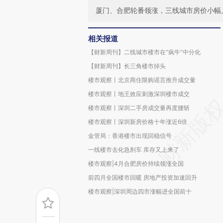
厦门、合肥轮番领涨，三线城市房价小幅
相关报道
【财新周刊】二线城市楼市在“疯牛”中分化
【财新周刊】长三角楼市掉头
楼市观察丨北京商住限购谣言推升成交量
楼市观察丨地王效应刺激深圳楼市成交
楼市观察丨深圳二手房成交量再度腰斩
楼市观察丨深圳新房价格十年涨近6倍
金管局：香港楼市出现回稳信号
一线楼市去化急刹车 库存又上来了
楼市观察|4月合肥房价持续领涨全国
前四月全国楼市回暖 房地产投资加速回升
楼市观察|深圳周边四市涨幅进全国前十