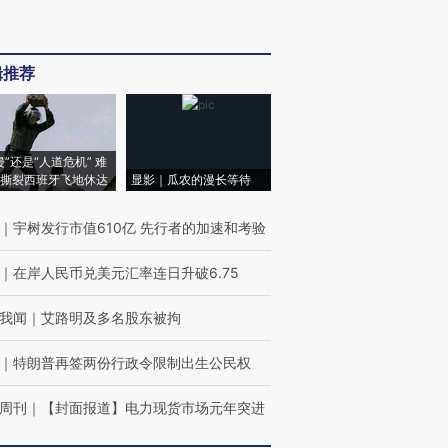
辑推荐
侵”还是“人道危机” 难
撕裂西班牙飞地休达
显影｜瓜农的漫长等待
｜
宇树发行市值610亿 先行者的加速和考验
｜
在岸人民币兑美元汇率连日升破6.75
我闻
｜
艾路明及多名股东被拘
｜
特朗普再签两份行政令限制出生公民权
周刊
｜
【封面报道】电力现货市场元年突进