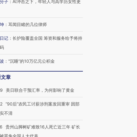
分子
：
AI冲击之下，年轻人与高学历女性更
进第四届链博
【商旅对话】华住集团
技“链”接产
【特别呈现】寻找100种
CFO：不靠规模取胜，华
【特别呈
有意思的生活方式·第三对
住三大增长引擎是什么？
有意思的
坤
：
耳闻目睹的几位律师
日记
：
长护险覆盖全国 筹资和服务给予将持
码
波
：
“沉睡”的10万亿元公积金
新文章
09
美日联合干预汇率，为何影响了黄金
32
“90后”农民工讨薪涉刑案发回重审 因部
实不清
36
贵州山脚树矿难致16人死亡近三年 矿长
被罢免全国人大代表