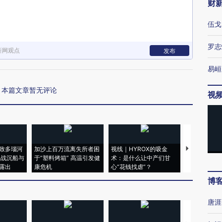
财
伍戈
罗志
新网观点
发布
易峘
本篇文章暂无评论
视
致多瑙河
加沙上百万流离失所者困
视线｜HYROX的吸金
马航飞行员
二战沉船与
于“塑料烤箱” 高温引发健
术：是什么让中产们甘
粒摇头丸 尿
露出
康危机
心“花钱找虐”？
毒品
博
唐涯