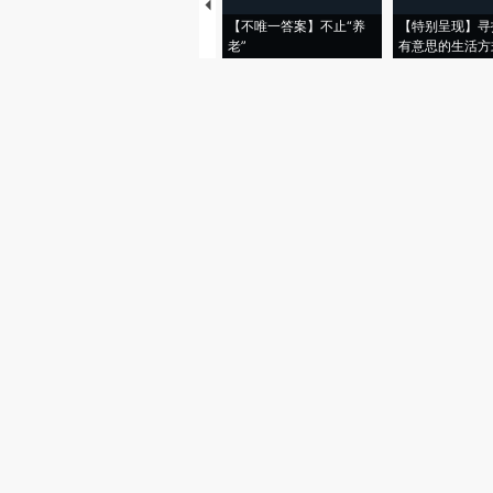
【不唯一答案】不止“养
【特别呈现】寻
老”
有意思的生活方