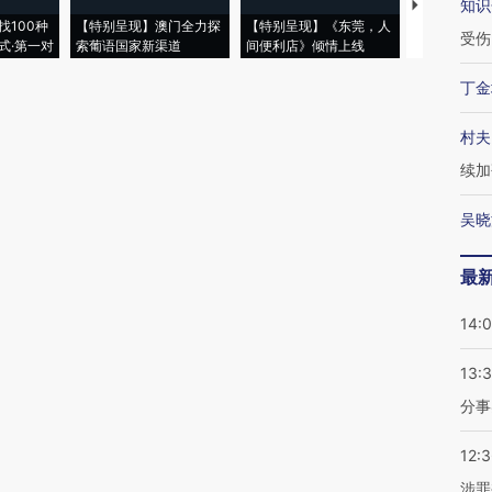
知识
【推广】走
找100种
【特别呈现】澳门全力探
【特别呈现】《东莞，人
会，让数智科
受伤
式·第一对
索葡语国家新渠道
间便利店》倾情上线
业
丁金
村夫
续加
吴晓
最
14:
13:
分事
12:
涉罪