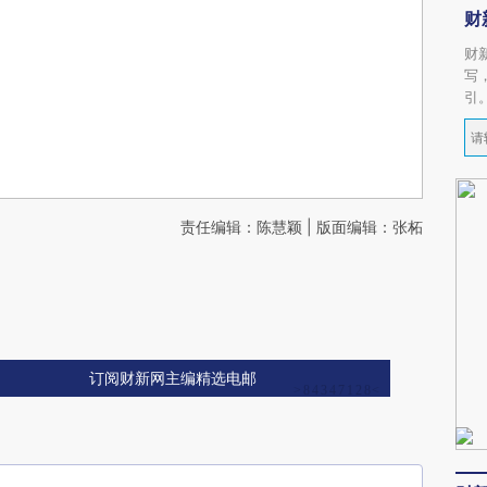
财
财
写
引
责任编辑：陈慧颖 | 版面编辑：张柘
订阅财新网主编精选电邮