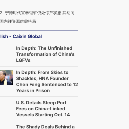
2
宁德时代宜春锂矿仍处停产状态 其动向
国内锂资源供需格局
lish - Caixin Global
In Depth: The Unfinished
Transformation of China’s
LGFVs
In Depth: From Skies to
Shackles, HNA Founder
Chen Feng Sentenced to 12
Years in Prison
U.S. Details Steep Port
Fees on China-Linked
Vessels Starting Oct. 14
The Shady Deals Behind a