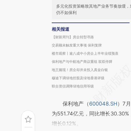
多元化投资策略致其地产业务节奏放缓，
仍不如保利
相关报道
【财新周刊】房企转型寻路
交易额未触发重大事项 保利复牌
楼市观察丨逾八成中小房企上半年业绩预喜
保利地产与中航地产商议重组 双双停牌
地王频现！房企却并未投入真金白银
穆迪下调绿地控股及绿地香港评级
联合资信调降绿地信用等级
保利地产（
600048.SH
）7
为551.74亿元，同比增长30.3
增长0.12%。