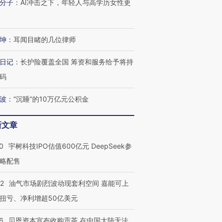
分子
：
AI冲击之下，年轻人与高学历女性更
坤
：
耳闻目睹的几位律师
日记
：
长护险覆盖全国 筹资和服务给予将持
码
波
：
“沉睡”的10万亿元公积金
新文章
0
宇树科技IPO估值600亿元 DeepSeek参
略配售
22
油气市场剧烈波动现套利空间 嘉能可上
扭亏、净利增超50亿美元
6
贝恩资本宣布收购贡茶 在中国大陆无法