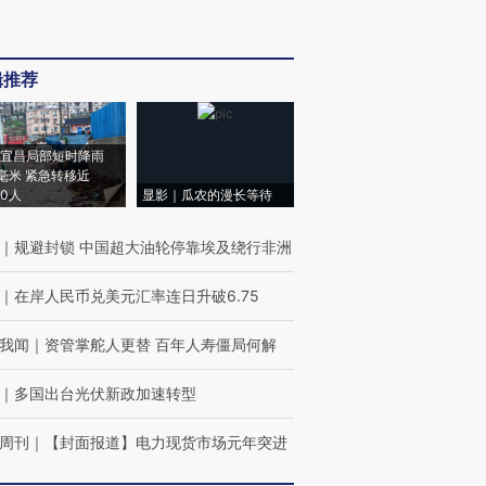
辑推荐
宜昌局部短时降雨
8毫米 紧急转移近
00人
显影｜瓜农的漫长等待
｜
规避封锁 中国超大油轮停靠埃及绕行非洲
｜
在岸人民币兑美元汇率连日升破6.75
我闻
｜
资管掌舵人更替 百年人寿僵局何解
｜
多国出台光伏新政加速转型
周刊
｜
【封面报道】电力现货市场元年突进