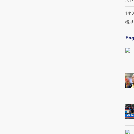
14:
撬动
Eng