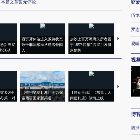
财
本篇文章暂无评论
伍戈
罗志
西班牙休达进入紧急状态
加沙上百万流离失所者困
视线｜HYR
易峘
纪录 当局
数千非法移民从摩洛哥闯
于“塑料烤箱” 高温引发健
术：是什么
外活动
入
康危机
心“花钱找虐
视
【推广】走
找100种
【特别呈现】澳门全力探
【特别呈现】《东莞，人
会，让数智科
式·第一对
索葡语国家新渠道
间便利店》倾情上线
业
博
唐涯