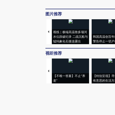
图片推荐
视线｜极端高温致多瑙河
水位跌破纪录 二战沉船与
韩国高温创百年
猛犸象化石接连露出
警告停止一切户
视听推荐
【不唯一答案】不止“养
【特别呈现】寻
老”
有意思的生活方