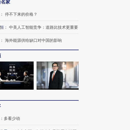
新名家
：
停不下来的价格？
恒
：
中美人工智能竞争：道路比技术更重要
OX的吸金
马航飞行员跨国走私7万
视线｜被称为“蟑螂”的印
：
海外能源供给缺口对中国的影响
让中产们甘
粒摇头丸 尿检体内含3种
度Z世代 用街头抗争将教
秘鲁纳斯
”？
毒品
育部长拱下台
13人遇难
频
进第四届链博
【商旅对话】华住集团
技“链”接产
【特别呈现】寻找100种
CFO：不靠规模取胜，华
【特别呈
有意思的生活方式·第三对
住三大增长引擎是什么？
有意思的
客
：
多看少动