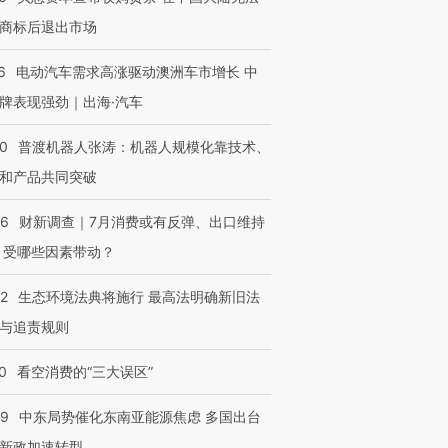
商标后退出市场
6
电动汽车需求高涨驱动澳洲车市增长 中
牌表现强劲｜出海·汽车
00
普渡机器人张涛：机器人规模化靠技术、
和产品共同突破
56
财新调查｜7月消费或有反弹、出口维持
 受哪些因素带动？
42
生态环境法典将施行 最高法明确新旧法
与追责规则
0
看空消费的“三大误区”
59
中东局势催化东南亚能源焦虑 多国出台
新政加速转型