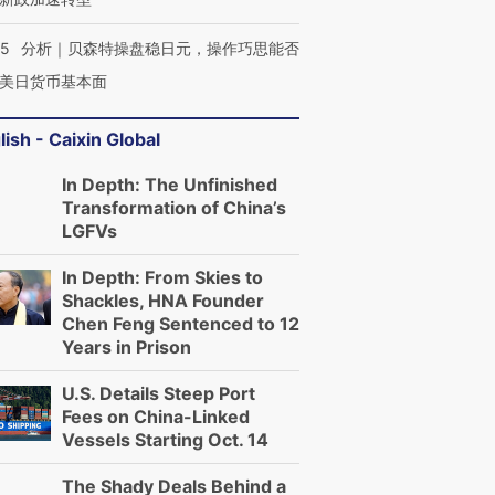
05
分析｜贝森特操盘稳日元，操作巧思能否
美日货币基本面
lish - Caixin Global
In Depth: The Unfinished
Transformation of China’s
LGFVs
In Depth: From Skies to
Shackles, HNA Founder
Chen Feng Sentenced to 12
Years in Prison
U.S. Details Steep Port
Fees on China-Linked
Vessels Starting Oct. 14
The Shady Deals Behind a