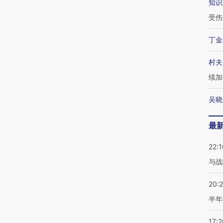
知识
受伤
丁金
村夫
续加
吴晓
最
22:1
与战
20:
半年
17:2