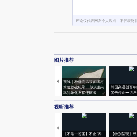
评论仅代表网友个人观点，不代表财
图片推荐
视线｜极端高温致多瑙河
水位跌破纪录 二战沉船与
韩国高温创百年
猛犸象化石接连露出
警告停止一切户
视听推荐
【不唯一答案】不止“养
【特别呈现】寻