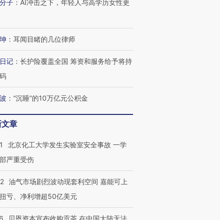
分子
：
AI冲击之下，年轻人与高学历女性更
有意思的生活方式·第三对
住三大增长引擎是什么？
有意思的
坤
：
耳闻目睹的几位律师
日记
：
长护险覆盖全国 筹资和服务给予将持
码
波
：
“沉睡”的10万亿元公积金
新文章
1
北京化工大学发生实验室安全事故 一学
部严重受伤
22
油气市场剧烈波动现套利空间 嘉能可上
扭亏、净利增超50亿美元
6
贝恩资本宣布收购贡茶 在中国大陆无法