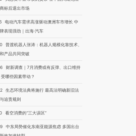
商标后退出市场
6
电动汽车需求高涨驱动澳洲车市增长 中
牌表现强劲｜出海·汽车
00
普渡机器人张涛：机器人规模化靠技术、
和产品共同突破
56
财新调查｜7月消费或有反弹、出口维持
 受哪些因素带动？
42
生态环境法典将施行 最高法明确新旧法
与追责规则
0
看空消费的“三大误区”
59
中东局势催化东南亚能源焦虑 多国出台
新政加速转型