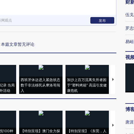
财
伍戈
新网观点
发布
罗志
易峘
本篇文章暂无评论
视
西班牙休达进入紧急状态
加沙上百万流离失所者困
视线｜HYR
纪录 当局
数千非法移民从摩洛哥闯
于“塑料烤箱” 高温引发健
术：是什么
外活动
入
康危机
心“花钱找虐
博
唐涯
【推广】走
找100种
【特别呈现】澳门全力探
【特别呈现】《东莞，人
会，让数智科