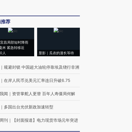
辑推荐
宜昌局部短时降雨
8毫米 紧急转移近
00人
显影｜瓜农的漫长等待
｜
规避封锁 中国超大油轮停靠埃及绕行非洲
｜
在岸人民币兑美元汇率连日升破6.75
我闻
｜
资管掌舵人更替 百年人寿僵局何解
｜
多国出台光伏新政加速转型
周刊
｜
【封面报道】电力现货市场元年突进