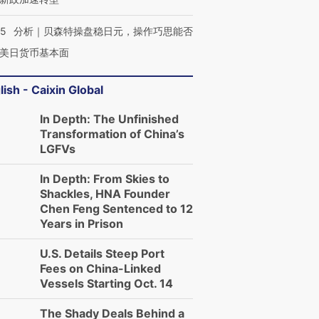
05
分析｜贝森特操盘稳日元，操作巧思能否
美日货币基本面
lish - Caixin Global
In Depth: The Unfinished
Transformation of China’s
LGFVs
In Depth: From Skies to
Shackles, HNA Founder
Chen Feng Sentenced to 12
Years in Prison
U.S. Details Steep Port
Fees on China-Linked
Vessels Starting Oct. 14
The Shady Deals Behind a