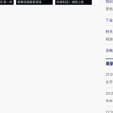
知识
式·第一对
索葡语国家新渠道
间便利店》倾情上线
业
受伤
丁金
村夫
续加
吴晓
最
21:0
生手
20:
半年
17:2