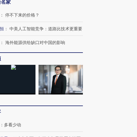
新名家
：
停不下来的价格？
恒
：
中美人工智能竞争：道路比技术更重要
：
海外能源供给缺口对中国的影响
频
OX的吸金
马航飞行员跨国走私7万
视线｜被称为“蟑螂”的印
让中产们甘
粒摇头丸 尿检体内含3种
度Z世代 用街头抗争将教
秘鲁纳斯
”？
毒品
育部长拱下台
13人遇难
客
：
多看少动
进第四届链博
【商旅对话】华住集团
技“链”接产
【特别呈现】寻找100种
CFO：不靠规模取胜，华
【特别呈