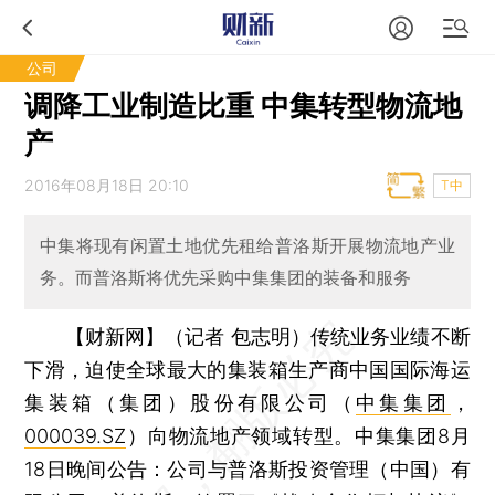
公司
调降工业制造比重 中集转型物流地
产
2016年08月18日 20:10
T中
中集将现有闲置土地优先租给普洛斯开展物流地产业
务。而普洛斯将优先采购中集集团的装备和服务
【财新网】（记者 包志明）
传统业务业绩不断
下滑，迫使全球最大的集装箱生产商中国国际海运
集装箱（集团）股份有限公司（
中集集团
，
000039.SZ
）向物流地产领域转型。中集集团8月
18日晚间公告：公司与普洛斯投资管理（中国）有