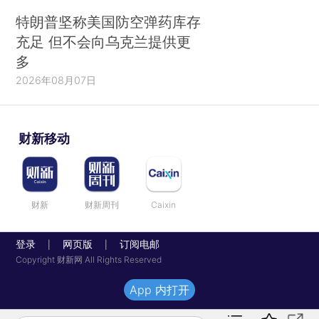
特朗普坚称美国防空弹药库存
充足 但不会向乌克兰提供更
多
2026年08月07日
财新移动
财新
财新周刊
Caixin
登录
网页版
订阅电邮
|
|
Copyright 财新网 All Rights Reserved
App 内打开