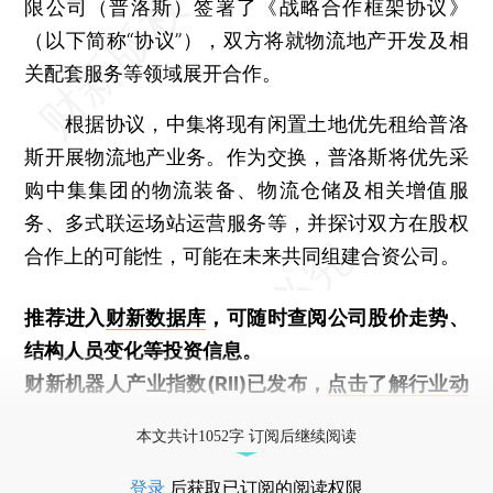
限公司（普洛斯）签署了《战略合作框架协议》
（以下简称“协议”），双方将就物流地产开发及相
关配套服务等领域展开合作。
根据协议，中集将现有闲置土地优先租给普洛
斯开展物流地产业务。作为交换，普洛斯将优先采
购中集集团的物流装备、物流仓储及相关增值服
务、多式联运场站运营服务等，并探讨双方在股权
合作上的可能性，可能在未来共同组建合资公司。
推荐进入
财新数据库
，可随时查阅公司股价走势、
结构人员变化等投资信息。
财新机器人产业指数(RII)已发布，
点击了解行业动
态
本文共计1052字 订阅后继续阅读
登录
后获取已订阅的阅读权限