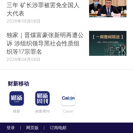
三年 矿长涉罪被罢免全国人
大代表
2026年08月08日
独家｜晋煤富豪张新明再遭公
诉 涉组织领导黑社会性质组
织等17宗罪名
2026年08月08日
财新移动
财新
财新周刊
Caixin
登录
网页版
订阅电邮
|
|