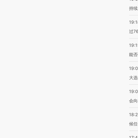
持续
19:1
过7
19:1
能否
19:
大选
19:0
会向
18:
候任
17: