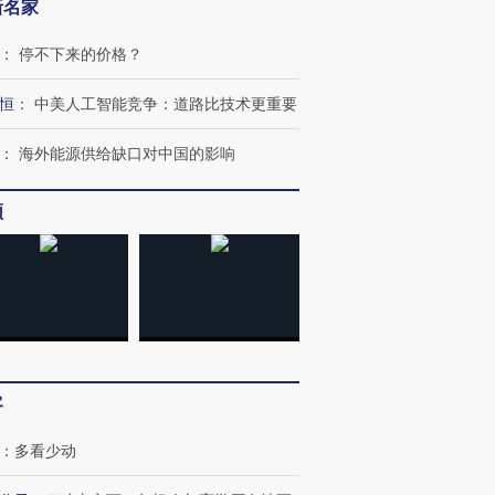
新名家
：
停不下来的价格？
恒
：
中美人工智能竞争：道路比技术更重要
：
海外能源供给缺口对中国的影响
跨国走私7万
视线｜被称为“蟑螂”的印
视线｜“入侵”还是“人道危
频
检体内含3种
度Z世代 用街头抗争将教
机”？难民潮撕裂西班牙
秘鲁纳斯
育部长拱下台
飞地休达
13人遇难
进第四届链博
【商旅对话】华住集团
技“链”接产
【特别呈现】寻找100种
CFO：不靠规模取胜，华
【特别呈
客
有意思的生活方式·第三对
住三大增长引擎是什么？
有意思的
：
多看少动