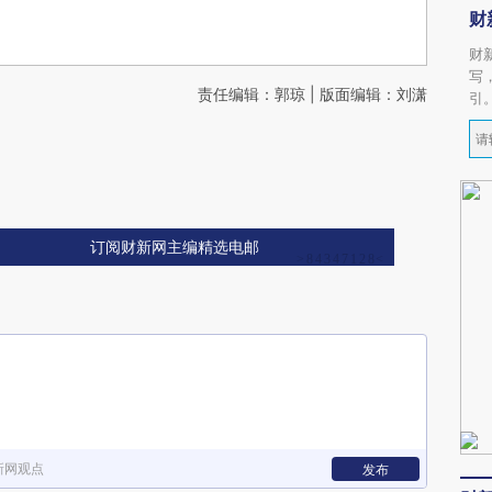
财
财
写
责任编辑：郭琼 | 版面编辑：刘潇
引
订阅财新网主编精选电邮
新网观点
发布