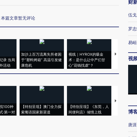
财
伍戈
本篇文章暂无评论
罗志
易峘
加沙上百万流离失所者困
视线｜HYROX的吸金
马航飞行员
视
纪录 当局
于“塑料烤箱” 高温引发健
术：是什么让中产们甘
粒摇头丸 尿
外活动
康危机
心“花钱找虐”？
毒品
【推广】走
找100种
【特别呈现】澳门全力探
【特别呈现】《东莞，人
会，让数智科
博
式·第一对
索葡语国家新渠道
间便利店》倾情上线
业
唐涯