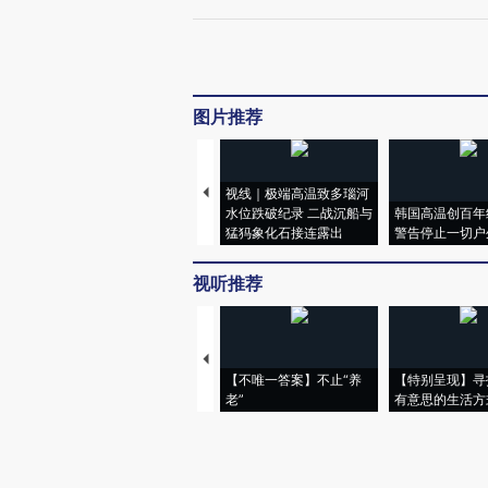
图片推荐
视线｜极端高温致多瑙河
水位跌破纪录 二战沉船与
韩国高温创百年
猛犸象化石接连露出
警告停止一切户
视听推荐
【不唯一答案】不止“养
【特别呈现】寻
老”
有意思的生活方