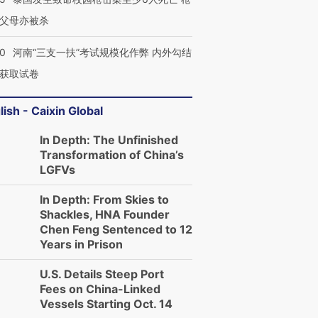
父母亦被杀
40
河南“三支一扶”考试规模化作弊 内外勾结
获取试卷
lish - Caixin Global
In Depth: The Unfinished
Transformation of China’s
LGFVs
In Depth: From Skies to
Shackles, HNA Founder
Chen Feng Sentenced to 12
Years in Prison
U.S. Details Steep Port
Fees on China-Linked
Vessels Starting Oct. 14