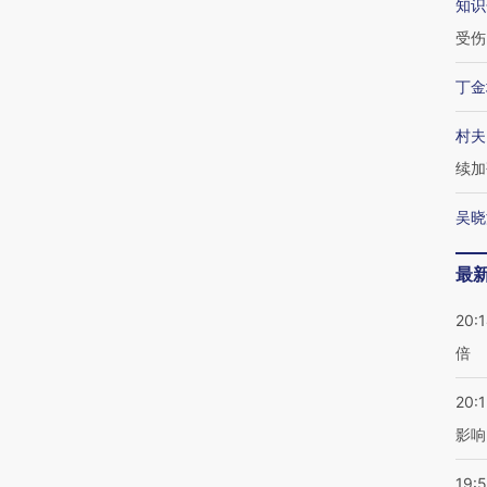
知识
受伤
丁金
村夫
续加
吴晓
最
20:
倍
20:1
影响
19:5