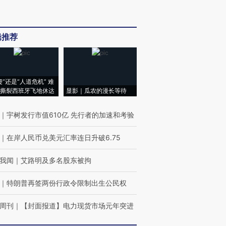
辑推荐
侵”还是“人道危机” 难
撕裂西班牙飞地休达
显影｜瓜农的漫长等待
｜
宇树发行市值610亿 先行者的加速和考验
｜
在岸人民币兑美元汇率连日升破6.75
我闻
｜
艾路明及多名股东被拘
｜
特朗普再签两份行政令限制出生公民权
周刊
｜
【封面报道】电力现货市场元年突进