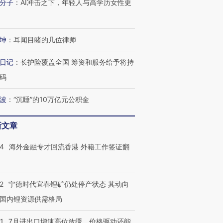
分子
：
AI冲击之下，年轻人与高学历女性更
坤
：
耳闻目睹的几位律师
日记
：
长护险覆盖全国 筹资和服务给予将持
码
波
：
“沉睡”的10万亿元公积金
新文章
14
海外金融专才回流香港 外籍工作签证翻
2
宁德时代宜春锂矿仍处停产状态 其动向
国内锂资源供需格局
1
7月进出口增速高位放缓，价格驱动还能