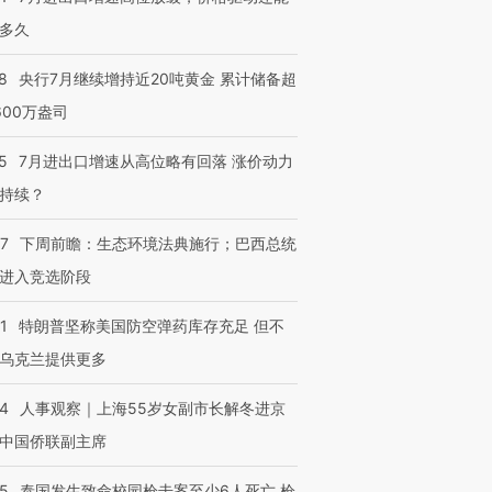
多久
8
央行7月继续增持近20吨黄金 累计储备超
600万盎司
5
7月进出口增速从高位略有回落 涨价动力
持续？
07
下周前瞻：生态环境法典施行；巴西总统
进入竞选阶段
1
特朗普坚称美国防空弹药库存充足 但不
乌克兰提供更多
24
人事观察｜上海55岁女副市长解冬进京
中国侨联副主席
45
泰国发生致命校园枪击案至少6人死亡 枪