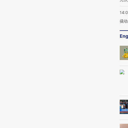
14:
撬动
Eng