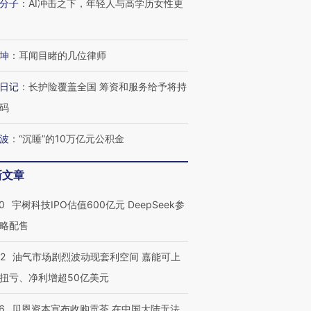
分子
：
AI冲击之下，年轻人与高学历女性更
坤
：
耳闻目睹的几位律师
日记
：
长护险覆盖全国 筹资和服务给予将持
码
波
：
“沉睡”的10万亿元公积金
新文章
0
宇树科技IPO估值600亿元 DeepSeek参
略配售
22
油气市场剧烈波动现套利空间 嘉能可上
扭亏、净利增超50亿美元
6
贝恩资本宣布收购贡茶 在中国大陆无法