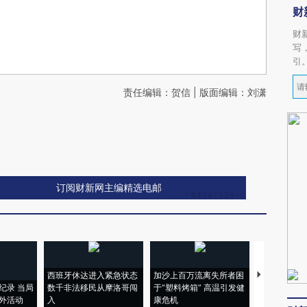
财
财
写
引
责任编辑：贺信 | 版面编辑：刘潇
订阅财新网主编精选电邮
西班牙休达进入紧急状态
加沙上百万流离失所者困
视线｜HYR
纪录 当局
数千非法移民从摩洛哥闯
于“塑料烤箱” 高温引发健
术：是什么
外活动
入
康危机
心“花钱找虐