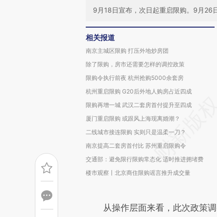
9月18日宣布，次日起重启限购。9月2
相关报道
南京主城区限购 打压外地炒房团
除了限购，房市还需要怎样的调控政策
限购令执行前夜 杭州抢购5000余套房
杭州重启限购 G20后外地人购房占近四成
限购再增一城 武汉二套房首付提升至四成
厦门重启限购 或跟风上海现离婚潮？
二线城市接连限购 实则只是温柔一刀？
南京提高二套房首付比 苏州重启限购令
交通部：避免限行限购常态化 适时推进拥堵费
楼市观察丨北京商住限购谣言推升成交量
从操作层面来看，此次政策调整