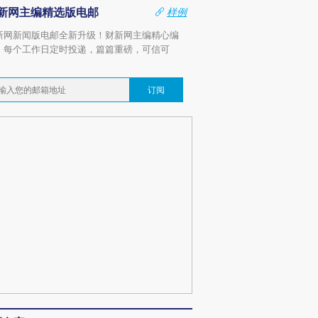
新网主编精选版电邮
样例
新网新闻版电邮全新升级！财新网主编精心编
，每个工作日定时投递，篇篇重磅，可信可
。
订阅
OX的吸金
马航飞行员跨国走私7万
视线｜被称为“蟑螂”的印
让中产们甘
粒摇头丸 尿检体内含3种
度Z世代 用街头抗争将教
秘鲁纳斯
”？
毒品
育部长拱下台
13人遇难