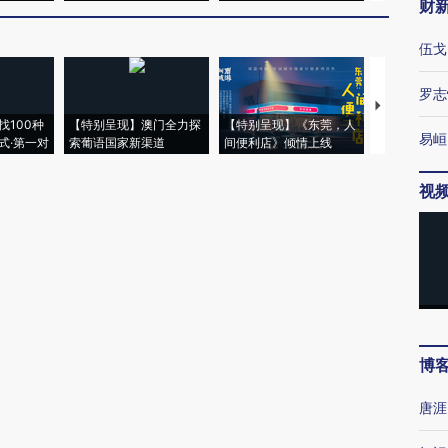
财
伍戈
罗志
【推广】走
找100种
【特别呈现】澳门全力探
【特别呈现】《东莞，人
会，让数智科
易峘
式·第一对
索葡语国家新渠道
间便利店》倾情上线
业
视
博
唐涯