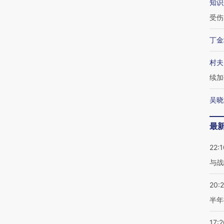
知识
受伤
丁金
村夫
续加
吴晓
最
22:1
与战
20:
半年
17:2