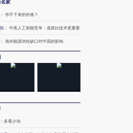
新名家
：
停不下来的价格？
恒
：
中美人工智能竞争：道路比技术更重要
进第四届链博
【商旅对话】华住集团
技“链”接产
【特别呈现】寻找100种
CFO：不靠规模取胜，华
【特别呈
：
海外能源供给缺口对中国的影响
有意思的生活方式·第三对
住三大增长引擎是什么？
有意思的
频
客
：
多看少动