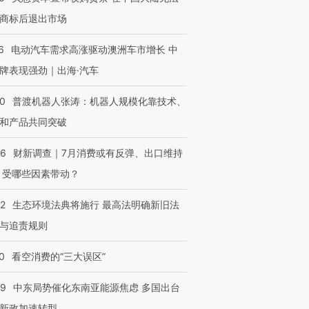
商标后退出市场
6
电动汽车需求高涨驱动澳洲车市增长 中
牌表现强劲｜出海·汽车
00
普渡机器人张涛：机器人规模化靠技术、
和产品共同突破
56
财新调查｜7月消费或有反弹、出口维持
 受哪些因素带动？
42
生态环境法典将施行 最高法明确新旧法
与追责规则
0
看空消费的“三大误区”
59
中东局势催化东南亚能源焦虑 多国出台
新政加速转型