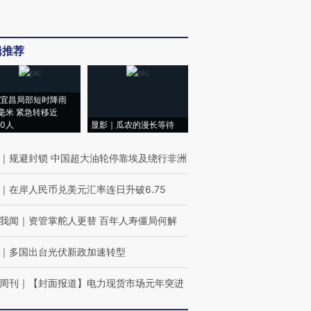
辑推荐
宜昌局部短时降雨
8毫米 紧急转移近
00人
显影｜瓜农的漫长等待
｜
规避封锁 中国超大油轮停靠埃及绕行非洲
｜
在岸人民币兑美元汇率连日升破6.75
我闻
｜
资管掌舵人更替 百年人寿僵局何解
｜
多国出台光伏新政加速转型
周刊
｜
【封面报道】电力现货市场元年突进