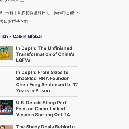
05
分析｜贝森特操盘稳日元，操作巧思能否
美日货币基本面
lish - Caixin Global
In Depth: The Unfinished
Transformation of China’s
LGFVs
In Depth: From Skies to
Shackles, HNA Founder
Chen Feng Sentenced to 12
Years in Prison
U.S. Details Steep Port
Fees on China-Linked
Vessels Starting Oct. 14
The Shady Deals Behind a