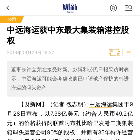
公司
中远海运获中东最大集装箱港控股
权
2016年09月29日 16:37
T中
董事长许立荣在接受财新、彭博和劳氏日报采访时表
示，中远海运可能会考虑收购已申请破产保护的韩进
海运的码头资产
【财新网】（记者 包志明）
中远海运
集团于9
月28日宣布，以7.38亿美元（约合人民币49.2亿
元）的价格获得阿联酋阿布扎比哈里发港二期集装
箱码头运营公司90%的股权，并拥有35年特许经营