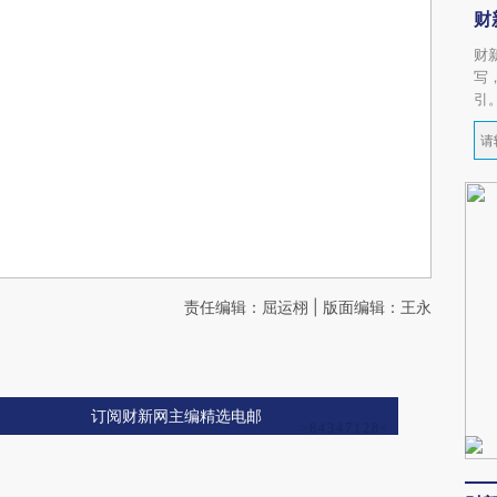
财
财
写
引
责任编辑：屈运栩 | 版面编辑：王永
订阅财新网主编精选电邮