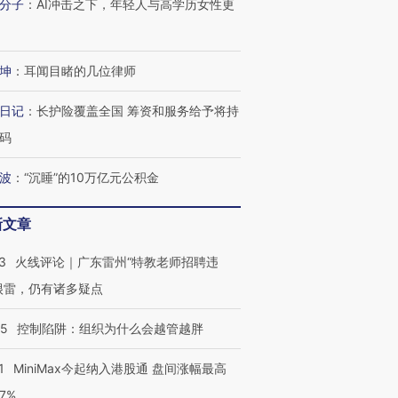
分子
：
AI冲击之下，年轻人与高学历女性更
进第四届链博
【商旅对话】华住集团
技“链”接产
【特别呈现】寻找100种
CFO：不靠规模取胜，华
【特别呈
有意思的生活方式·第三对
住三大增长引擎是什么？
有意思的
坤
：
耳闻目睹的几位律师
日记
：
长护险覆盖全国 筹资和服务给予将持
码
波
：
“沉睡”的10万亿元公积金
新文章
3
火线评论｜广东雷州“特教老师招聘违
很雷，仍有诸多疑点
05
控制陷阱：组织为什么会越管越胖
1
MiniMax今起纳入港股通 盘间涨幅最高
77%