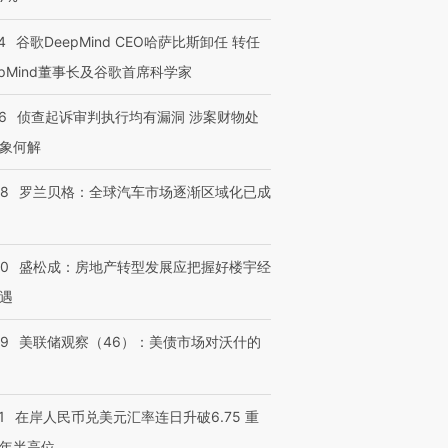
4
谷歌DeepMind CEO哈萨比斯卸任 转任
epMind董事长及谷歌首席科学家
6
侦查起诉审判执行均有漏洞 涉案财物处
象何解
58
罗兰贝格：全球汽车市场逐渐区域化已成
50
盛松成：房地产转型发展应把握好楼宇经
遇
39
美联储观察（46）：美债市场对沃什的
1
在岸人民币兑美元汇率连日升破6.75 重
年半高位