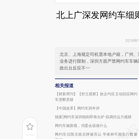
北上广深发网约车细
2016年
北京、上海规定司机需本地户籍，广州、
业务进行限制，深圳方面严禁网约车车辆
政出台反应不一
相关报道
【财新周刊】【舒立观察】政企均应主动回应网约
车垄断质疑
【中国改革】网约车四年评
独家|网约车深圳细则即将出炉 拟调控运力规模
网约车施新规，消委会该做什么
网约车仅限京籍京牌被否认 学者称可能实行数量