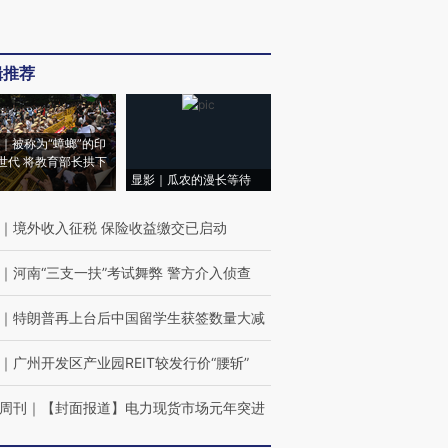
辑推荐
｜被称为“蟑螂”的印
世代 将教育部长拱下
显影｜瓜农的漫长等待
｜
境外收入征税 保险收益缴交已启动
｜
河南“三支一扶”考试舞弊 警方介入侦查
｜
特朗普再上台后中国留学生获签数量大减
｜
广州开发区产业园REIT较发行价“腰斩”
周刊
｜
【封面报道】电力现货市场元年突进