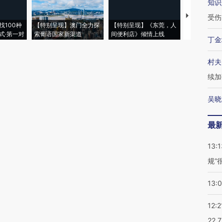
知识
【推广】走
受伤
找100种
【特别呈现】澳门全力探
【特别呈现】《东莞，人
会，让数智科
式·第一对
索葡语国家新渠道
间便利店》倾情上线
业
丁金
村夫
续加
吴晓
最
13:1
规”
13:
12:2
22.