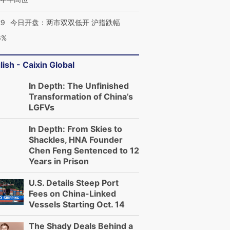
29
今日开盘：两市双双低开 沪指跌幅
6%
lish - Caixin Global
In Depth: The Unfinished
Transformation of China’s
LGFVs
In Depth: From Skies to
Shackles, HNA Founder
Chen Feng Sentenced to 12
Years in Prison
U.S. Details Steep Port
Fees on China-Linked
Vessels Starting Oct. 14
The Shady Deals Behind a