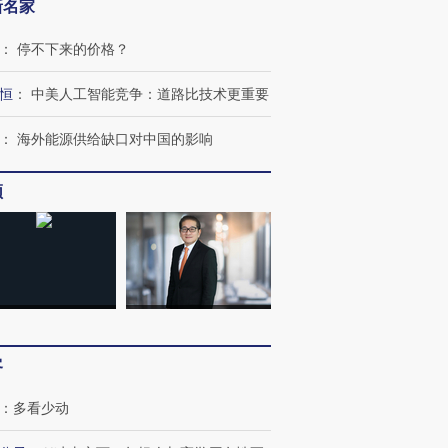
新名家
：
停不下来的价格？
恒
：
中美人工智能竞争：道路比技术更重要
：
海外能源供给缺口对中国的影响
频
跨国走私7万
视线｜HY
检体内含3种
泽连斯基密集出访美英 索
秘鲁纳斯卡观光飞机坠毁
术：是什
客
要防空导弹“救急”
13人遇难
心“花钱找
：
多看少动