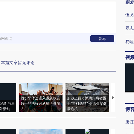
财
伍戈
罗志
新网观点
发布
易峘
视
本篇文章暂无评论
西班牙休达进入紧急状态
加沙上百万流离失所者困
马航飞行员
纪录 当局
数千非法移民从摩洛哥闯
于“塑料烤箱” 高温引发健
粒摇头丸 尿
博
外活动
入
康危机
毒品
唐涯