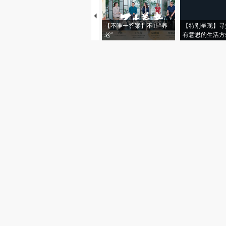
【不唯一答案】不止“养
【特别呈现】寻
老”
有意思的生活方