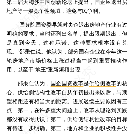
第三届大梅沙中国创新论坛上提出，国企应退出房
地产等一般竞争性领域，避免与民争利。
“国务院国资委早就对央企退出房地产行业有过
明确的要求，当时还列出名单，提出限期退出，但
是直到今天，这种承诺、这种要求根本没有兑
现。”邵秉仁说。他认为，部分国有企业在今年这一
轮房地产市场价格上涨过程当中起到重要推动作
用，以至于“
地王
”重新频频出现。
邵秉仁认为，
国企国资改革
是
供给侧改革
的核
心。供给侧结构性改革自从年初提出来以后，与期
望相距还有相当大的距离。进展迟缓主要原因有三
点：第一，在许多重大问题上，改革从理论到实践
都没有取得共识；第二，供给侧结构性改革的目标
有待进一步明确。第三，地方和企业的积极性并没