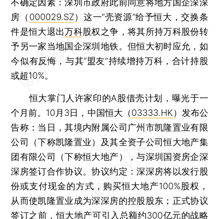
不确定因素：深圳市政府此前同意将地方国企深深
房（
000029.SZ
）这一“壳资源”给予恒大，交换条
件是恒大退出
万科
股权之争，将其所持万科股份转
予另一家当地国企深圳地铁。但恒大初时应允，如
今似有反悔，与其“盟友”持续增持万科，合计持股
或超10%。
恒大掌门人许家印的A股借壳计划，曝光于一
个月前。10月3日，中国恒大（
03333.HK
）发布公
告称：当日，其境内附属公司广州市凯隆置业有限
公司（下称凯隆置业）及其全资子公司恒大地产集
团有限公司（下称恒大地产），与深圳国资房企深
深房签订合作协议。协议约定：深深房将以发行股
份或支付现金的方式，购买恒大地产100%股权，
从而使凯隆置业成为深深房的控股股东；正式协议
签订之前，恒大地产可引入总额约300亿元的战略