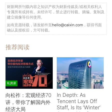
财新网所刊载内容之知识产权为财新传媒及/或相关权利人
专属所有或持有。未经许可，禁止进行转载、摘编、复制及
建立镜像等任何使用。
如有意愿转载，请发邮件至
hello@caixin.com
，获得书面
确认及授权后，方可转载。
推荐阅读
私房课
In Depth: As
向松祚：宏观经济70
Tencent Lays Off
讲，带你了解国内外
Staff, Is Its ‘Winter’
经济大局