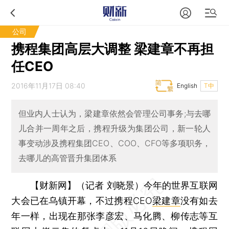
公司
携程集团高层大调整 梁建章不再担
任CEO
2016年11月17日 08:40
English
T中
但业内人士认为，梁建章依然会管理公司事务;与去哪
儿合并一周年之后，携程升级为集团公司，新一轮人
事变动涉及携程集团CEO、COO、CFO等多项职务，
去哪儿的高管晋升集团体系
【财新网】（记者 刘晓景）
今年的世界互联网
大会已在乌镇开幕，不过携程CEO
梁建章
没有如去
年一样，出现在那张李彦宏、马化腾、柳传志等互