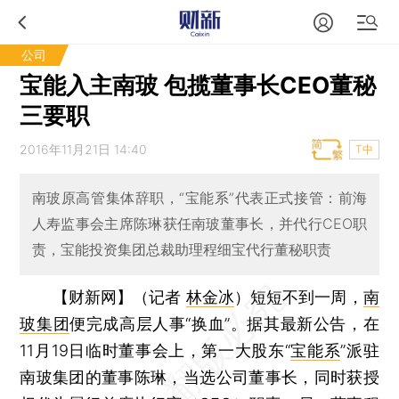
公司
宝能入主南玻 包揽董事长CEO董秘
三要职
2016年11月21日 14:40
T中
南玻原高管集体辞职，“宝能系”代表正式接管：前海
人寿监事会主席陈琳获任南玻董事长，并代行CEO职
责，宝能投资集团总裁助理程细宝代行董秘职责
【财新网】（记者
林金冰
）
短短不到一周，
南
玻集团
便完成高层人事“换血”。据其最新公告，在
11月19日临时董事会上，第一大股东“
宝能系
”派驻
南玻集团的董事陈琳，当选公司董事长，同时获授