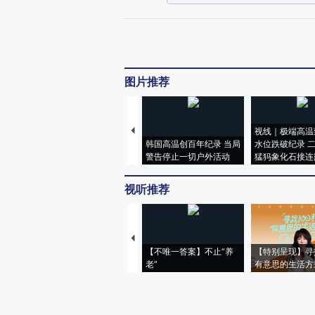
图片推荐
视线｜极端高温
韩国高温创百年纪录 当局
水位跌破纪录 
警告停止一切户外活动
猛犸象化石接连
视听推荐
【不唯一答案】不止“养
【特别呈现】寻
老”
有意思的生活方