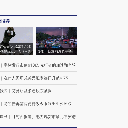
辑推荐
侵”还是“人道危机” 难
撕裂西班牙飞地休达
显影｜瓜农的漫长等待
｜
宇树发行市值610亿 先行者的加速和考验
｜
在岸人民币兑美元汇率连日升破6.75
我闻
｜
艾路明及多名股东被拘
｜
特朗普再签两份行政令限制出生公民权
周刊
｜
【封面报道】电力现货市场元年突进