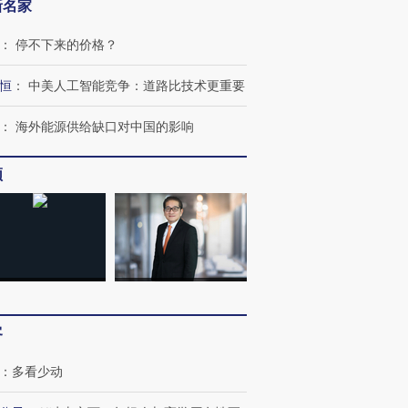
新名家
：
停不下来的价格？
恒
：
中美人工智能竞争：道路比技术更重要
：
海外能源供给缺口对中国的影响
跨国走私7万
视线｜被称为“蟑螂”的印
视线｜“入侵”还是“人道危
频
检体内含3种
度Z世代 用街头抗争将教
机”？难民潮撕裂西班牙
秘鲁纳斯
育部长拱下台
飞地休达
13人遇难
进第四届链博
【商旅对话】华住集团
技“链”接产
【特别呈现】寻找100种
CFO：不靠规模取胜，华
【特别呈
客
有意思的生活方式·第三对
住三大增长引擎是什么？
有意思的
：
多看少动