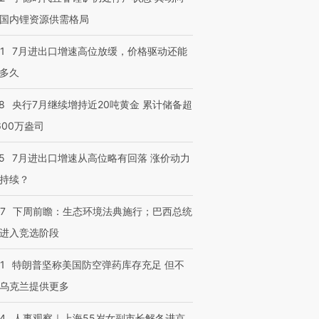
国内锂资源供需格局
1
7月进出口增速高位放缓，价格驱动还能
多久
8
央行7月继续增持近20吨黄金 累计储备超
600万盎司
5
7月进出口增速从高位略有回落 涨价动力
持续？
07
下周前瞻：生态环境法典施行；巴西总统
进入竞选阶段
1
特朗普坚称美国防空弹药库存充足 但不
乌克兰提供更多
24
人事观察｜上海55岁女副市长解冬进京