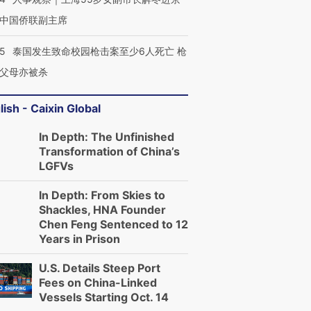
中国侨联副主席
45
泰国发生致命校园枪击案至少6人死亡 枪
父母亦被杀
lish - Caixin Global
In Depth: The Unfinished
Transformation of China’s
LGFVs
In Depth: From Skies to
Shackles, HNA Founder
Chen Feng Sentenced to 12
Years in Prison
U.S. Details Steep Port
Fees on China-Linked
Vessels Starting Oct. 14