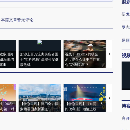
财
伍戈
本篇文章暂无评论
罗志
易峘
致多瑙河
加沙上百万流离失所者困
视线｜HYROX的吸金
马航飞行员
视
二战沉船与
于“塑料烤箱” 高温引发健
术：是什么让中产们甘
粒摇头丸 尿
露出
康危机
心“花钱找虐”？
毒品
【推广】走
找100种
【特别呈现】澳门全力探
【特别呈现】《东莞，人
会，让数智科
博
式·第一对
索葡语国家新渠道
间便利店》倾情上线
业
唐涯