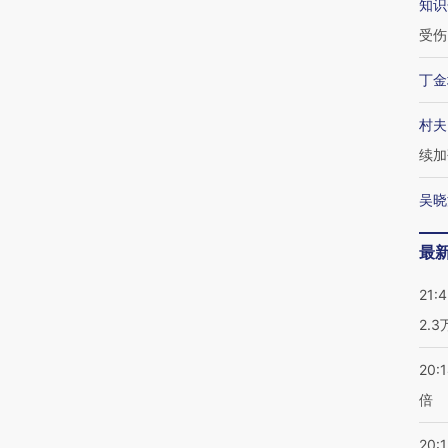
知识
受伤
丁金
村夫
续加
吴晓
最
21:
2.
20:
倍
20:1