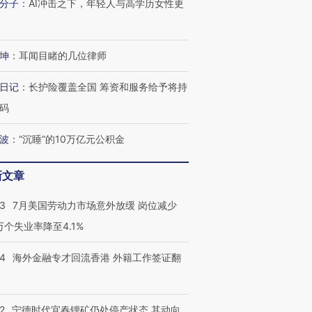
分子
：
AI冲击之下，年轻人与高学历女性更
坤
：
耳闻目睹的几位律师
日记
：
长护险覆盖全国 筹资和服务给予将持
码
波
：
“沉睡”的10万亿元公积金
新文章
43
7月美国劳动力市场意外放缓 岗位减少
3万个失业率降至4.1%
14
海外金融专才回流香港 外籍工作签证翻
2
宁德时代宜春锂矿仍处停产状态 其动向