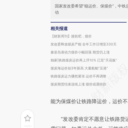
国家发改委希望“稳运价、保煤价”，中
动
相关报道
【财新周刊】接轨吧，煤价
发改委释放煤炭产能 全年工作日增至330天
秦皇岛港动力煤价小幅回落 期货仍上涨
独家|铁路煤炭运价再上浮10% 已至“天花板”
煤炭海运价创3年新高 大量船舶“压港”
铁路煤炭运力骤然紧张 运价不再调整
煤炭期货结束连续上涨 煤价或遇转折
能为保煤价让铁路降运价，运价不
“发改委肯定不愿意让铁路货运