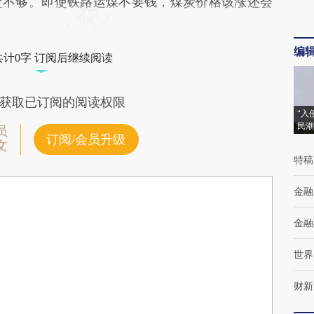
定不够。即使铁路运煤不要钱，煤炭价格该涨还会
编
共计0字 订阅后继续阅读
获取已订阅的阅读权限
“入
民潮
员
订阅/会员升级
文
特稿
金融
金融
世界
财新