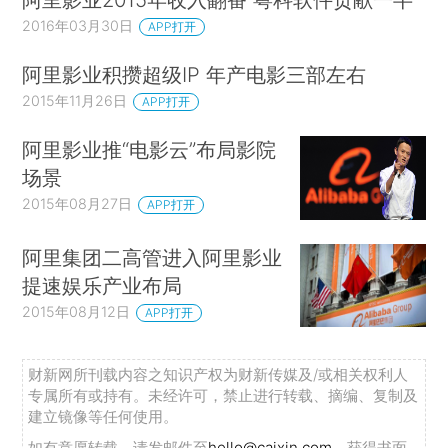
2016年03月30日
APP打开
阿里影业积攒超级IP 年产电影三部左右
2015年11月26日
APP打开
阿里影业推“电影云”布局影院
场景
2015年08月27日
APP打开
阿里集团二高管进入阿里影业
提速娱乐产业布局
2015年08月12日
APP打开
财新网所刊载内容之知识产权为财新传媒及/或相关权利人
专属所有或持有。未经许可，禁止进行转载、摘编、复制及
建立镜像等任何使用。
如有意愿转载，请发邮件至
hello@caixin.com
，获得书面