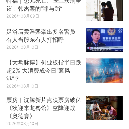
特稿｜患儿死亡、医生获刑争
议：韩杰案的“罪与罚”
2026年08月09日
足浴店卖淫案牵出多名警员
有人当股东有人打招呼
2026年08月10日
【大盘脉搏】创业板指半日跌
超2% 大消费成今日“避风
港”？
2026年08月10日
票房｜沈腾新片点映票房破亿
《欢迎来龙餐馆》空降迎战
《奥德赛》
2026年08月10日