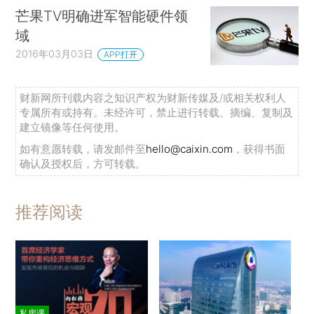
芒果TV明确进军智能硬件领
域
2016年03月03日
APP打开
财新网所刊载内容之知识产权为财新传媒及/或相关权利人
专属所有或持有。未经许可，禁止进行转载、摘编、复制及
建立镜像等任何使用。
如有意愿转载，请发邮件至
hello@caixin.com
，获得书面
确认及授权后，方可转载。
推荐阅读
私房课