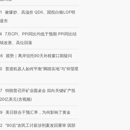
1
被爆炒、高溢价 QDII、国投白银LOF明
退市
4
7月CPI、PPI同比均低于预期 PPI同比结
续改善、高位回落
46
观势｜离岸信托90天补税窗口期疑问
00
普渡机器人如何平衡“脚踏实地”与“仰望星
？
57
特朗普召开矿业圆桌会 拟向关键矿产投
20亿美元(含视频)
09
美日联合干预汇率，为何影响了黄金
32
“90后”农民工讨薪涉刑案发回重审 因部