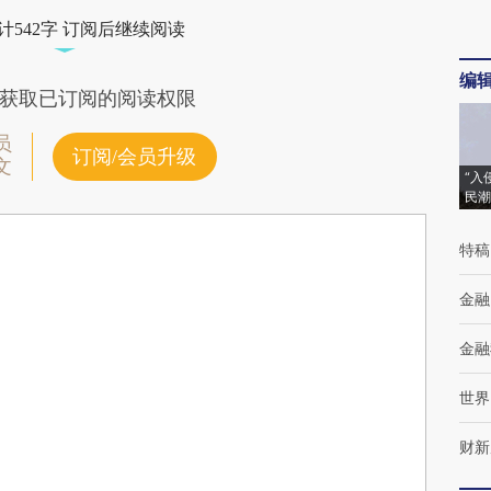
计542字 订阅后继续阅读
编
获取已订阅的阅读权限
员
订阅/会员升级
文
“入
民潮
特稿
金融
金融
世界
财新