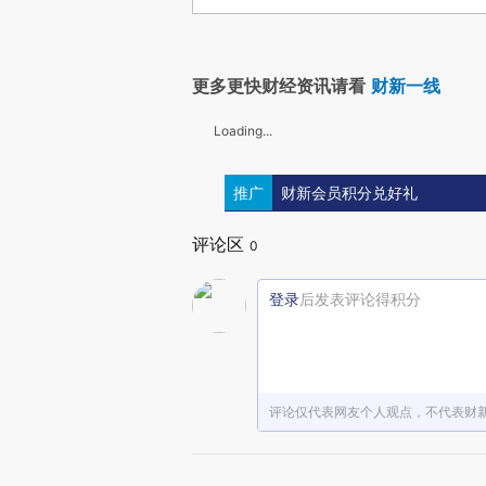
更多更快财经资讯请看
财新一线
Loading...
推广
财新会员积分兑好礼
评论区
0
登录
后发表评论得积分
评论仅代表网友个人观点，不代表财