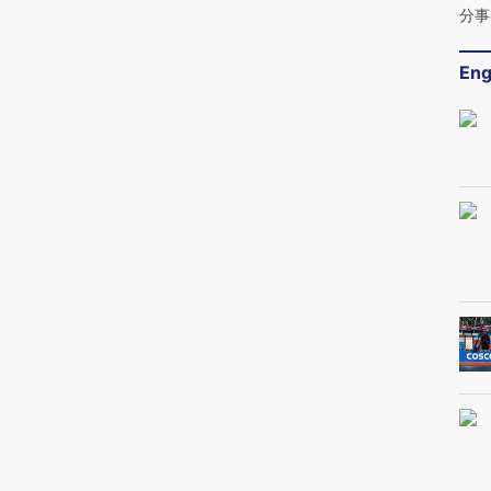
分事
Eng