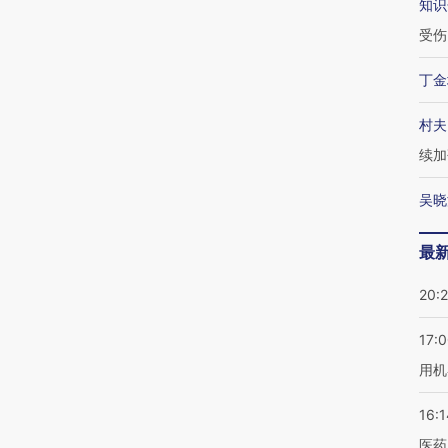
知识
受伤
丁金
村夫
续加
吴晓
最
20:
17:
用机
16:1
医药