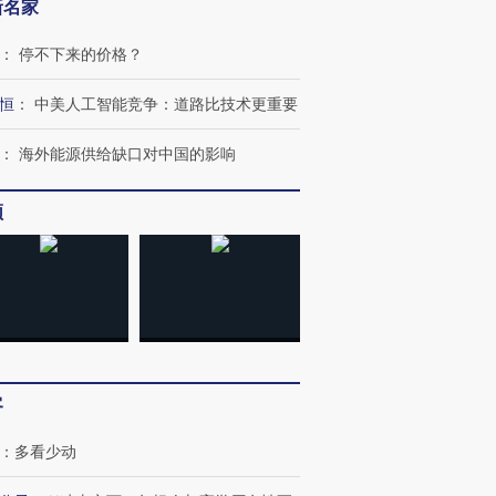
新名家
：
停不下来的价格？
恒
：
中美人工智能竞争：道路比技术更重要
”还是“人道危
湖北宜昌局部短时降雨
哈尔滨遭遇短时极端强降
：
海外能源供给缺口对中国的影响
撕裂西班牙
128毫米 紧急转移近
雨 3小时累计雨量超80毫
秘鲁纳斯
4000人
米
13人遇难
频
进第四届链博
【商旅对话】华住集团
技“链”接产
【特别呈现】寻找100种
CFO：不靠规模取胜，华
【特别呈
有意思的生活方式·第三对
住三大增长引擎是什么？
有意思的
客
：
多看少动