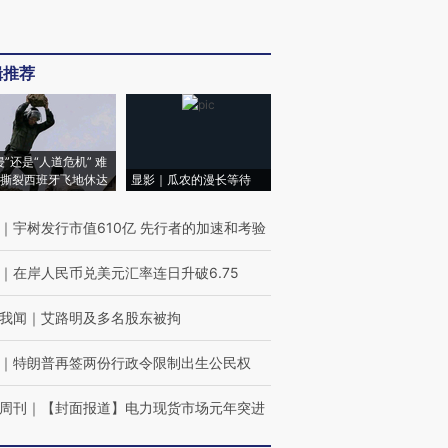
辑推荐
侵”还是“人道危机” 难
撕裂西班牙飞地休达
显影｜瓜农的漫长等待
｜
宇树发行市值610亿 先行者的加速和考验
｜
在岸人民币兑美元汇率连日升破6.75
我闻
｜
艾路明及多名股东被拘
｜
特朗普再签两份行政令限制出生公民权
周刊
｜
【封面报道】电力现货市场元年突进