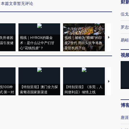
财
本篇文章暂无评论
伍戈
罗志
失所者困
视线｜HYROX的吸金
视线｜被称为“蟑螂”的印
视线｜“入侵
易峘
高温引发健
术：是什么让中产们甘
度Z世代 用街头抗争将教
机”？难民潮
心“花钱找虐”？
育部长拱下台
飞地休达
视
【推广】走
找100种
【特别呈现】澳门全力探
【特别呈现】《东莞，人
会，让数智科
式·第一对
索葡语国家新渠道
间便利店》倾情上线
业
博
唐涯