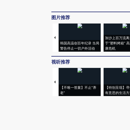
图片推荐
加沙上百万流离
韩国高温创百年纪录 当局
于“塑料烤箱” 
警告停止一切户外活动
康危机
视听推荐
【不唯一答案】不止“养
【特别呈现】寻
老”
有意思的生活方