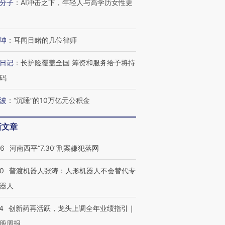
分子
：
AI冲击之下，年轻人与高学历女性更
坤
：
耳闻目睹的几位律师
日记
：
长护险覆盖全国 筹资和服务给予将持
码
波
：
“沉睡”的10万亿元公积金
新文章
26
河南西平“7.30”刑案嫌犯落网
00
普渡机器人张涛：人形机器人不会替代专
器人
4
创新药再活跃，龙头上调全年业绩指引｜
股周报