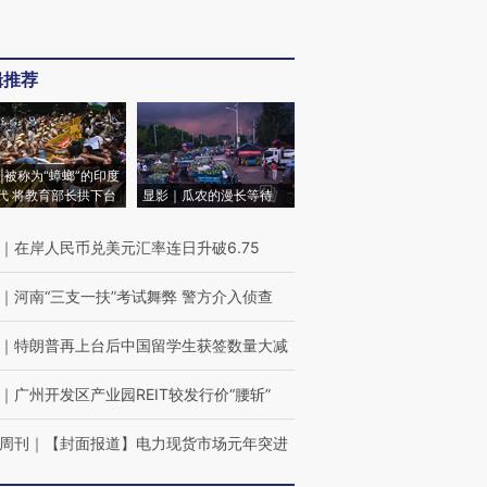
辑推荐
|被称为“蟑螂”的印度
代 将教育部长拱下台
显影｜瓜农的漫长等待
｜
在岸人民币兑美元汇率连日升破6.75
｜
河南“三支一扶”考试舞弊 警方介入侦查
｜
特朗普再上台后中国留学生获签数量大减
｜
广州开发区产业园REIT较发行价“腰斩”
周刊
｜
【封面报道】电力现货市场元年突进