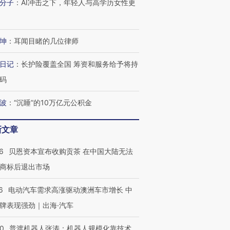
分子
：
AI冲击之下，年轻人与高学历女性更
有意思的生活方式·第三对
住三大增长引擎是什么？
有意思的
坤
：
耳闻目睹的几位律师
日记
：
长护险覆盖全国 筹资和服务给予将持
码
波
：
“沉睡”的10万亿元公积金
新文章
6
贝恩资本宣布收购贡茶 在中国大陆无法
商标后退出市场
6
电动汽车需求高涨驱动澳洲车市增长 中
牌表现强劲｜出海·汽车
00
普渡机器人张涛：机器人规模化靠技术、