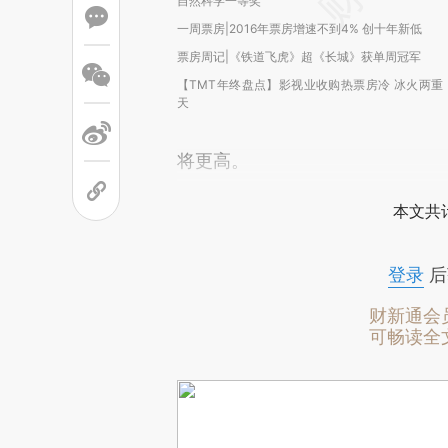
自然科学一等奖
一周票房|2016年票房增速不到4% 创十年新低
票房周记|《铁道飞虎》超《长城》获单周冠军
【TMT年终盘点】影视业收购热票房冷 冰火两重
天
将更高。
本文共计
登录
后
财新通会
可畅读全