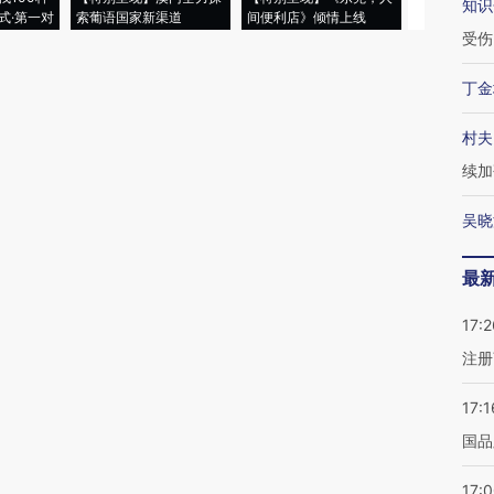
知识
式·第一对
索葡语国家新渠道
间便利店》倾情上线
业
受伤
丁金
村夫
续加
吴晓
最
17:2
注册
17:1
国品
17: