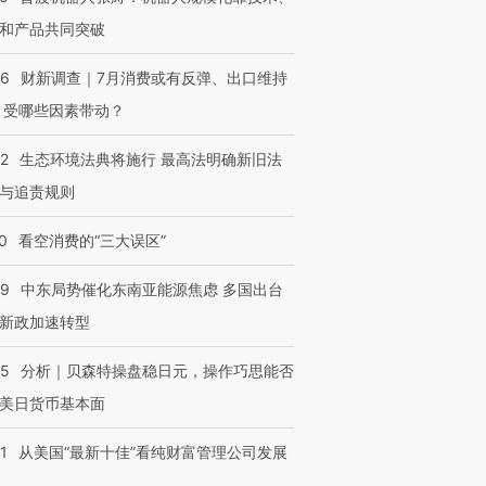
和产品共同突破
56
财新调查｜7月消费或有反弹、出口维持
 受哪些因素带动？
42
生态环境法典将施行 最高法明确新旧法
与追责规则
0
看空消费的“三大误区”
59
中东局势催化东南亚能源焦虑 多国出台
新政加速转型
05
分析｜贝森特操盘稳日元，操作巧思能否
美日货币基本面
1
从美国“最新十佳”看纯财富管理公司发展