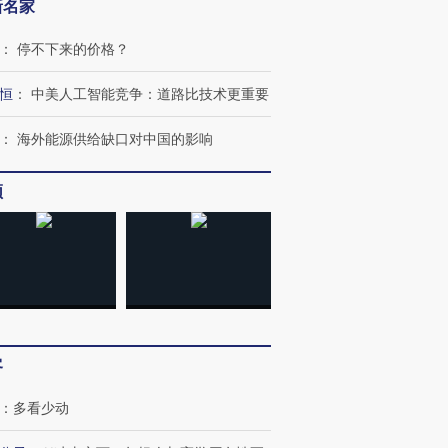
新名家
：
停不下来的价格？
恒
：
中美人工智能竞争：道路比技术更重要
：
海外能源供给缺口对中国的影响
频
OX的吸金
马航飞行员跨国走私7万
视线｜被称为“蟑螂”的印
让中产们甘
粒摇头丸 尿检体内含3种
度Z世代 用街头抗争将教
秘鲁纳斯
”？
毒品
育部长拱下台
13人遇难
客
：
多看少动
进第四届链博
【商旅对话】华住集团
技“链”接产
【特别呈现】寻找100种
CFO：不靠规模取胜，华
【特别呈