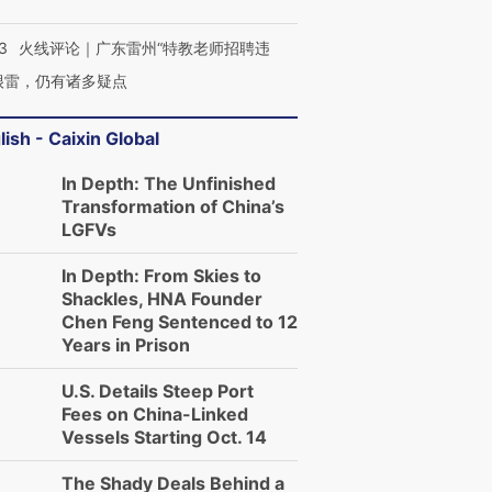
3
火线评论｜广东雷州“特教老师招聘违
很雷，仍有诸多疑点
lish - Caixin Global
In Depth: The Unfinished
Transformation of China’s
LGFVs
In Depth: From Skies to
Shackles, HNA Founder
Chen Feng Sentenced to 12
Years in Prison
U.S. Details Steep Port
Fees on China-Linked
Vessels Starting Oct. 14
The Shady Deals Behind a