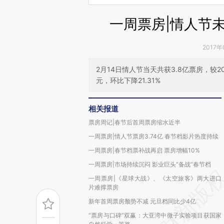
一周票房|情人节
2017年
2月14日情人节当天共获3.8亿票房，较2
元，环比下降21.31%
相关报道
票房周记|春节后首周票房缩水近半
一周票房|情人节票房3.74亿 春节档影片热度持续
一周票房|春节档票补战再启 票房增幅10%
一周票房|市场持续沉闷 影业巨头“备战”春节档
一周票房|《星球大战》、《太空旅客》两大进口
片难撑票房
新年首周票房颓势不减 元旦档同比少4亿
“票房与口碑”双赢：大亚湾中微子实验项目获国家