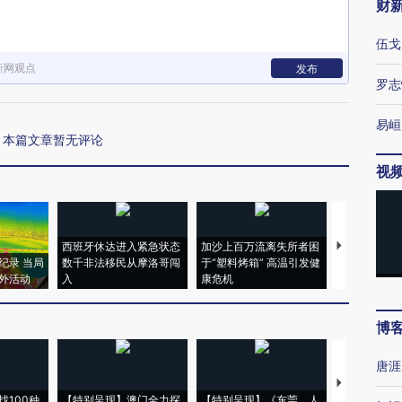
财
伍戈
新网观点
发布
罗志
易峘
本篇文章暂无评论
视
西班牙休达进入紧急状态
加沙上百万流离失所者困
视线｜HYR
纪录 当局
数千非法移民从摩洛哥闯
于“塑料烤箱” 高温引发健
术：是什么
外活动
入
康危机
心“花钱找虐
博
唐涯
【推广】走
找100种
【特别呈现】澳门全力探
【特别呈现】《东莞，人
会，让数智科