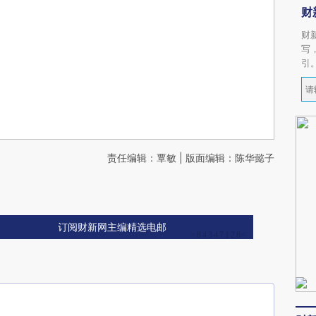
财
财
写
引
责任编辑：覃敏 | 版面编辑：陈华懿子
订阅财新网主编精选电邮