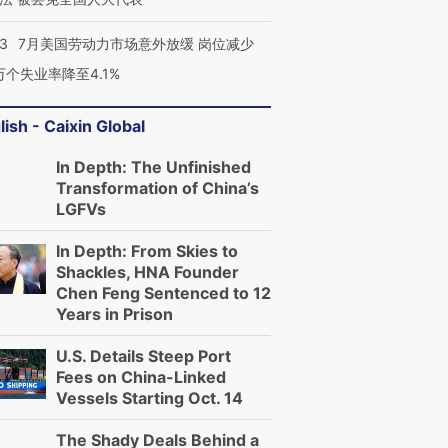
43
7月美国劳动力市场意外放缓 岗位减少
3万个失业率降至4.1%
lish - Caixin Global
In Depth: The Unfinished
Transformation of China’s
LGFVs
In Depth: From Skies to
Shackles, HNA Founder
Chen Feng Sentenced to 12
Years in Prison
U.S. Details Steep Port
Fees on China-Linked
Vessels Starting Oct. 14
The Shady Deals Behind a