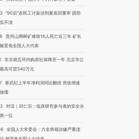
32
“90后”农民工讨薪涉刑案发回重审 因部
实不清
36
贵州山脚树矿难致16人死亡近三年 矿长
被罢免全国人大代表
2
非京籍五环内购房社保降至一年 北京市公
最高可贷340万元
7
寒武纪上半年净利润同比翻倍 营收增速
放缓
53
对话｜邱仁宗：临床研究参与者的安全永
第一位
06
全国人大常委会：六名将领涉嫌严重违
法 被罢免全国人大代表