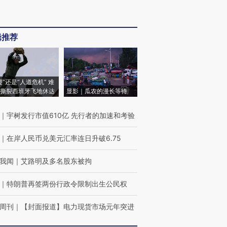
辑推荐
侵”还是“人道危机” 难
撕裂西班牙飞地休达
显影｜瓜农的漫长等待
｜
宇树发行市值610亿 先行者的加速和考验
｜
在岸人民币兑美元汇率连日升破6.75
我闻
｜
艾路明及多名股东被拘
｜
特朗普再签两份行政令限制出生公民权
周刊
｜
【封面报道】电力现货市场元年突进