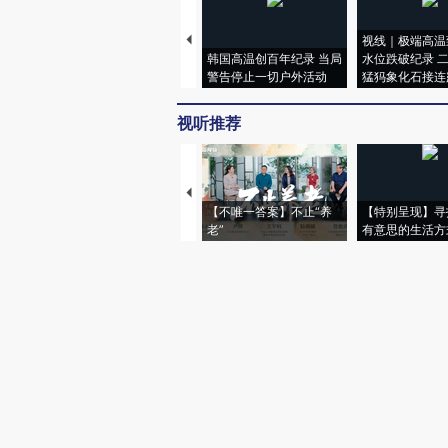
视线｜极端高温
韩国高温创百年纪录 当局
水位跌破纪录 
警告停止一切户外活动
猛犸象化石接连
视听推荐
【不唯一答案】不止“养
【特别呈现】寻
老”
有意思的生活方