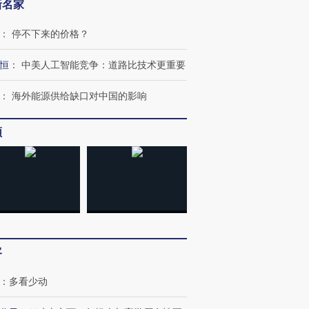
新名家
：
停不下来的价格？
恒
：
中美人工智能竞争：道路比技术更重要
：
海外能源供给缺口对中国的影响
频
客
：
多看少动