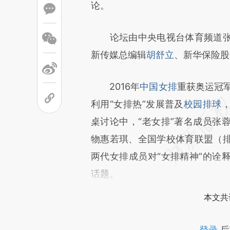
论。
论坛由中央电视台体育频道张
新传媒总编辑
胡舒立
、新华保险股
2016年
中国女排
重获奥运冠军
利用“女排热”发展普及
校园排球
桌讨论中，“老女排”著名成员张
物惠若琪、全国学校体育联盟（
两代女排成员对“女排精神”的诠
话题。
本文共