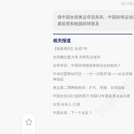
2017年
借中国女排奥运夺冠东风，中国排球运动
展前景和校园排球普及
相关报道
【财新周刊】女排7号
女排概念股大涨 光明乳业涨停
女排夺冠，中国排球能迎来商业化转机吗？
中央纪委网站刊文：一分一分咬牙顶——从女排精
神说起
奥运第二周网络热词：乒乓、求婚、女排姑娘
中国女排3比1战胜荷兰 时隔12年重返奥运会决赛
女排·合伙人·江湖
中国女排，下一个女足？