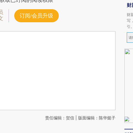
获取已订阅的阅读权限
财
员
财
订阅/会员升级
文
写
引
责任编辑：贺信 | 版面编辑：陈华懿子