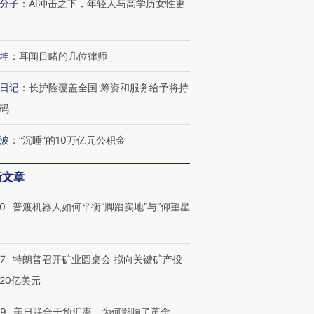
分子
：
AI冲击之下，年轻人与高学历女性更
跨国走私7万
视线｜被称为“蟑螂”的印
视线｜“入侵”还是“人道危
检体内含3种
度Z世代 用街头抗争将教
机”？难民潮撕裂西班牙
秘鲁纳斯
育部长拱下台
飞地休达
13人遇难
坤
：
耳闻目睹的几位律师
日记
：
长护险覆盖全国 筹资和服务给予将持
码
进第四届链博
【商旅对话】华住集团
波
：
“沉睡”的10万亿元公积金
技“链”接产
【特别呈现】寻找100种
CFO：不靠规模取胜，华
【特别呈
有意思的生活方式·第三对
住三大增长引擎是什么？
有意思的
新文章
00
普渡机器人如何平衡“脚踏实地”与“仰望星
？
57
特朗普召开矿业圆桌会 拟向关键矿产投
20亿美元
09
美日联合干预汇率，为何影响了黄金