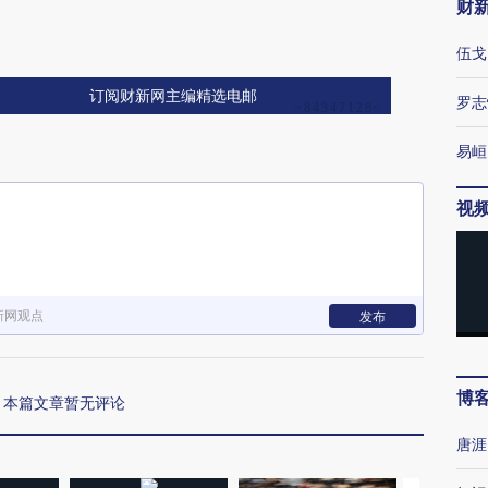
财
伍戈
订阅财新网主编精选电邮
罗志
易峘
视
新网观点
发布
博
本篇文章暂无评论
唐涯