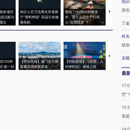
知识
受伤
致多瑙河
加沙上百万流离失所者困
视线｜HYROX的吸金
马航飞行员
二战沉船与
于“塑料烤箱” 高温引发健
术：是什么让中产们甘
粒摇头丸 尿
露出
康危机
心“花钱找虐”？
毒品
丁金
村夫
续加
【推广】走
吴晓
找100种
【特别呈现】澳门全力探
【特别呈现】《东莞，人
会，让数智科
式·第一对
索葡语国家新渠道
间便利店》倾情上线
业
最
17:
空”
15:
资超
14: