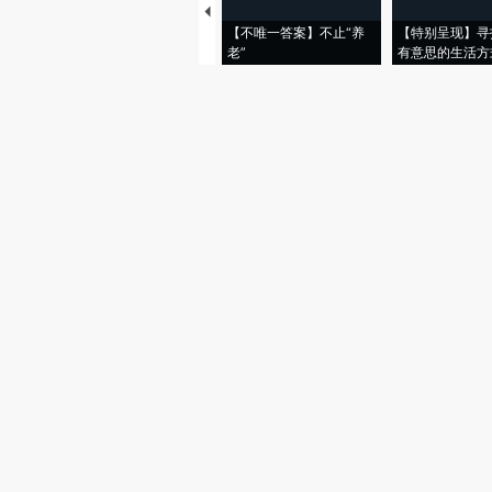
【不唯一答案】不止“养
【特别呈现】寻
老”
有意思的生活方