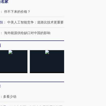
新名家
：
停不下来的价格？
恒
：
中美人工智能竞争：道路比技术更重要
：
海外能源供给缺口对中国的影响
频
OX的吸金
马航飞行员跨国走私7万
视线｜被称为“蟑螂”的印
让中产们甘
粒摇头丸 尿检体内含3种
度Z世代 用街头抗争将教
秘鲁纳斯
”？
毒品
育部长拱下台
13人遇难
客
：
多看少动