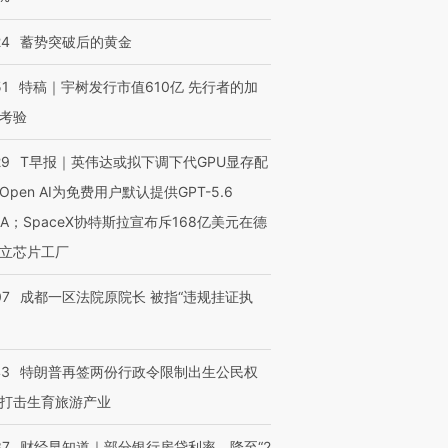
24
蓄势突破后的黄金
51
特稿｜宇树发行市值610亿 先行者的加
考验
29
T早报｜英伟达或拟下调下代GPU显存配
Open AI为免费用户默认提供GPT-5.6
NA；SpaceX协特斯拉宣布斥168亿美元在德
立芯片工厂
07
成都一区法院原院长 被指“违规挂证执
43
特朗普再签两份行政令限制出生公民权
打击生育旅游产业
37
财经早知道｜部分银行房贷利率，降至“2