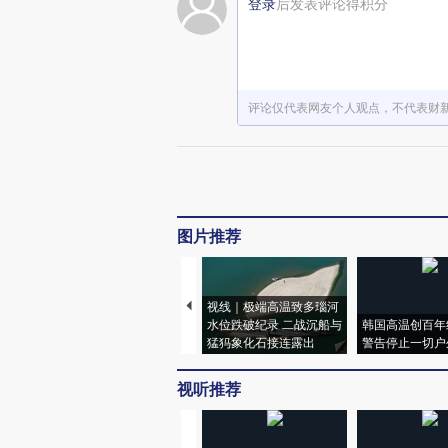
登录
后发表评论得积分
评论仅代表网友个人观点，不代表财
图片推荐
视线｜极端高温致多瑙河
水位跌破纪录 二战沉船与
韩国高温创百年
猛犸象化石接连露出
警告停止一切户
视听推荐