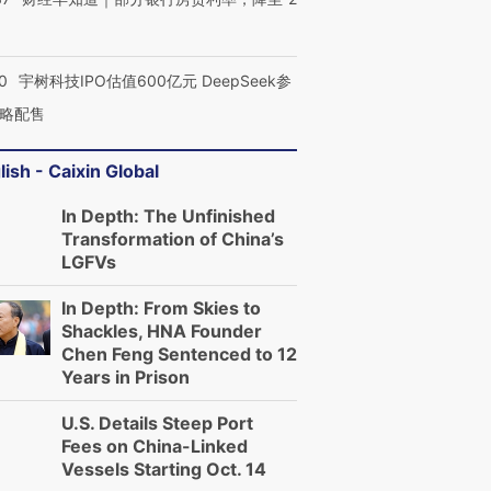
0
宇树科技IPO估值600亿元 DeepSeek参
略配售
lish - Caixin Global
In Depth: The Unfinished
Transformation of China’s
LGFVs
In Depth: From Skies to
Shackles, HNA Founder
Chen Feng Sentenced to 12
Years in Prison
U.S. Details Steep Port
Fees on China-Linked
Vessels Starting Oct. 14