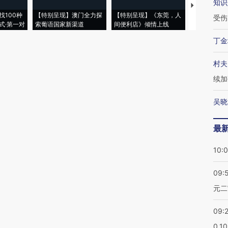
知识
【推广】走
找100种
【特别呈现】澳门全力探
【特别呈现】《东莞，人
会，让数智科
受伤
式·第一对
索葡语国家新渠道
间便利店》倾情上线
业
丁金
村夫
续加
吴晓
最
10:
09:
元二
09:
0.1