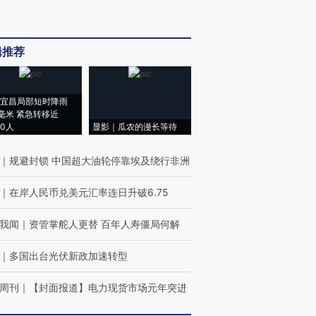
辑推荐
宜昌局部短时降雨
8毫米 紧急转移近
00人
显影｜瓜农的漫长等待
｜
规避封锁 中国超大油轮停靠埃及绕行非洲
｜
在岸人民币兑美元汇率连日升破6.75
我闻
｜
资管掌舵人更替 百年人寿僵局何解
｜
多国出台光伏新政加速转型
周刊
｜
【封面报道】电力现货市场元年突进