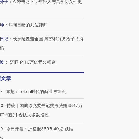
分子
：
AI冲击之下，年轻人与高学历女性更
进第四届链博
【商旅对话】华住集团
技“链”接产
【特别呈现】寻找100种
CFO：不靠规模取胜，华
【特别呈
有意思的生活方式·第三对
住三大增长引擎是什么？
有意思的
坤
：
耳闻目睹的几位律师
日记
：
长护险覆盖全国 筹资和服务给予将持
码
波
：
“沉睡”的10万亿元公积金
新文章
07
陈龙：Token时代的商业与组织
50
特稿｜国航原党委书记樊澄受贿3847万
审待宣判 否认大多数指控
29
今日开盘：沪指报3896.49点 跌幅
0%