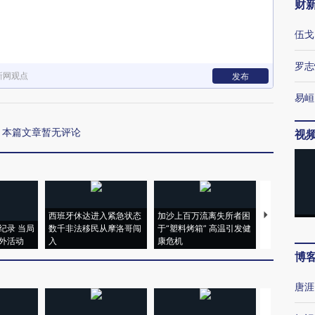
财
伍戈
罗志
新网观点
发布
易峘
本篇文章暂无评论
视
西班牙休达进入紧急状态
加沙上百万流离失所者困
视线｜HYR
纪录 当局
数千非法移民从摩洛哥闯
于“塑料烤箱” 高温引发健
术：是什么
外活动
入
康危机
心“花钱找虐
博
唐涯