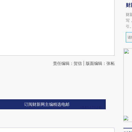
财
财
写
引
责任编辑：贺信 | 版面编辑：张柘
订阅财新网主编精选电邮