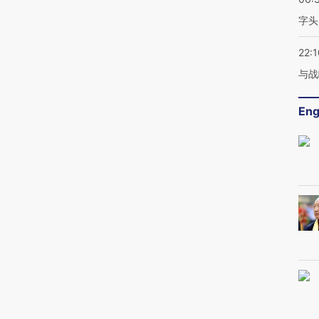
字头
22:1
与战
Eng