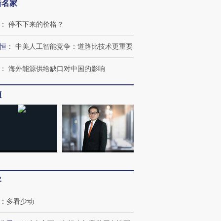
新名家
：
停不下来的价格？
恒
：
中美人工智能竞争：道路比技术更重要
：
海外能源供给缺口对中国的影响
跨国走私7万
视线｜HY
检体内含3种
泽连斯基密集出访美英 索
秘鲁纳斯卡观光飞机坠毁
术：是什
频
要防空导弹“救急”
13人遇难
心“花钱找
进第四届链博
【商旅对话】华住集团
技“链”接产
【特别呈现】寻找100种
CFO：不靠规模取胜，华
【特别呈
有意思的生活方式·第三对
住三大增长引擎是什么？
有意思的
客
：
多看少动