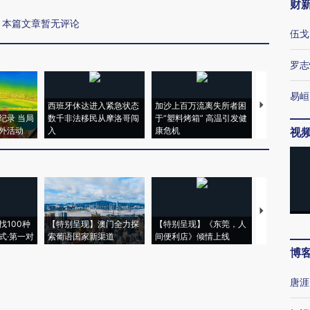
财
本篇文章暂无评论
伍戈
罗志
易峘
西班牙休达进入紧急状态
加沙上百万流离失所者困
马航飞行员
纪录 当局
数千非法移民从摩洛哥闯
于“塑料烤箱” 高温引发健
粒摇头丸 尿
外活动
入
康危机
毒品
视
【推广】走
找100种
【特别呈现】澳门全力探
【特别呈现】《东莞，人
会，让数智科
式·第一对
索葡语国家新渠道
间便利店》倾情上线
业
博
唐涯