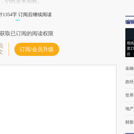
，仍然是未知数。
1354字 订阅后继续阅读
编
获取已订阅的阅读权限
视线
员
度Z
订阅/会员升级
文
台
金融
政经
世界
地产
财新