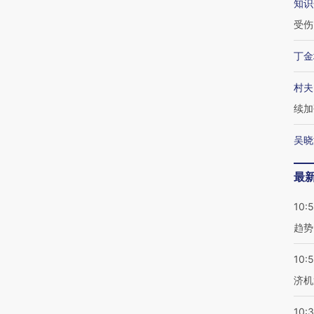
知识
受伤
丁金
村夫
续加
吴晓
最
10:
趋势
10:
济机
10: