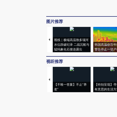
图片推荐
视线｜极端高温致多瑙河
水位跌破纪录 二战沉船与
韩国高温创百年
猛犸象化石接连露出
警告停止一切户
视听推荐
【不唯一答案】不止“养
【特别呈现】寻
老”
有意思的生活方