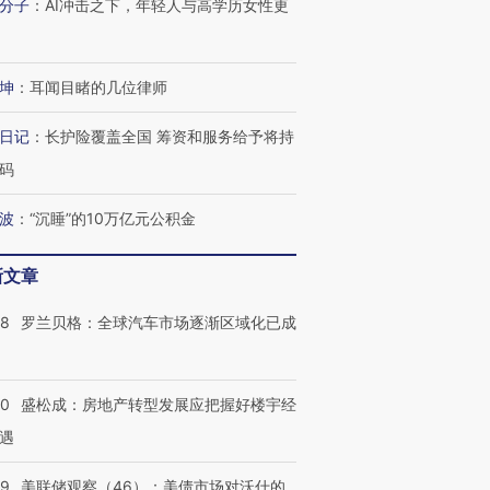
分子
：
AI冲击之下，年轻人与高学历女性更
坤
：
耳闻目睹的几位律师
日记
：
长护险覆盖全国 筹资和服务给予将持
码
波
：
“沉睡”的10万亿元公积金
新文章
58
罗兰贝格：全球汽车市场逐渐区域化已成
50
盛松成：房地产转型发展应把握好楼宇经
遇
39
美联储观察（46）：美债市场对沃什的