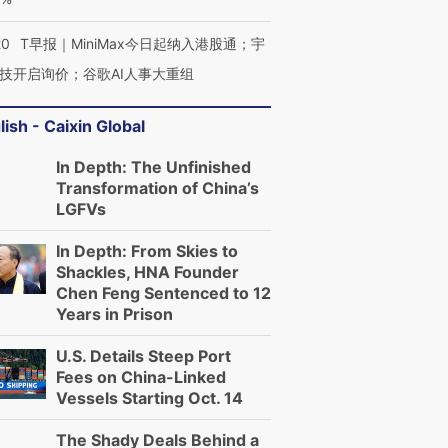
20
T早报｜MiniMax今日起纳入港股通；宇
技开启询价；谷歌AI人事大重组
lish - Caixin Global
In Depth: The Unfinished
Transformation of China’s
LGFVs
In Depth: From Skies to
Shackles, HNA Founder
Chen Feng Sentenced to 12
Years in Prison
U.S. Details Steep Port
Fees on China-Linked
Vessels Starting Oct. 14
The Shady Deals Behind a