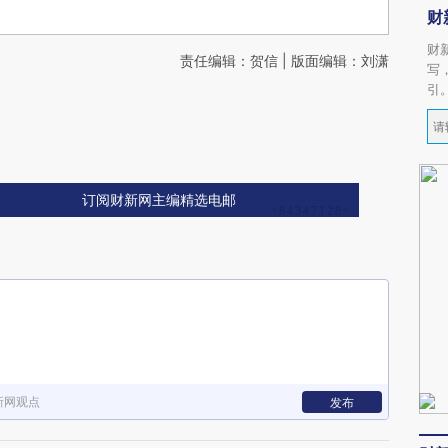
财
财
责任编辑：贺信 | 版面编辑：刘潇
写
引
订阅财新网主编精选电邮
新网观点
发布