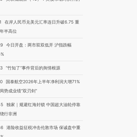
1
在岸人民币兑美元汇率连日升破6.75 重
年半高位
29
今日开盘：两市双双低开 沪指跌幅
6%
13
“竹知了”事件背后的舆情根源
10
国泰航空2026年上半年净利润大增71%
局势成业绩“双刃剑”
45
独家｜规避红海封锁 中国超大油轮停靠
绕行非洲
36
港险收益征税冲击伦敦市场 保诚盘中重
3%