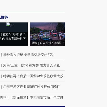
辑推荐
｜被称为“蟑螂”的印
世代 将教育部长拱下
显影｜瓜农的漫长等待
｜
境外收入征税 保险收益缴交已启动
｜
河南“三支一扶”考试舞弊 警方介入侦查
｜
特朗普再上台后中国留学生获签数量大减
｜
广州开发区产业园REIT较发行价“腰斩”
周刊
｜
【封面报道】电力现货市场元年突进