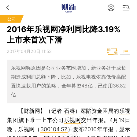
公司
2016年乐视网净利同比降3.19%
上市来首次下滑
2017年04月20日 11:53
T中
乐视网称原因是公司业务范围增加，新业务处于成长
期造成利润总额下降，比如，乐视电视依靠低价高配
置快速获用户的策略，全年募资48亿，已使用36.82
亿
【财新网】（记者
石睿
）
深陷资金困局的
乐视
集团旗下唯一上市公司
乐视网
交出年报。4月19日
晚，乐视网（
300104.SZ
）发布2016年年报，显示