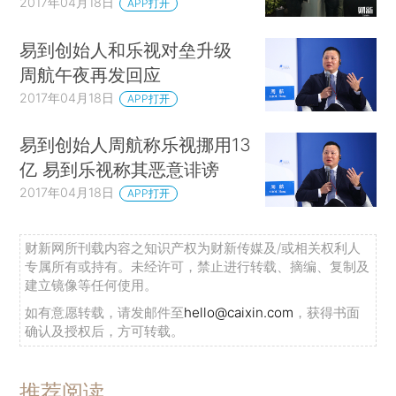
2017年04月18日
APP打开
易到创始人和乐视对垒升级
周航午夜再发回应
2017年04月18日
APP打开
易到创始人周航称乐视挪用13
亿 易到乐视称其恶意诽谤
2017年04月18日
APP打开
财新网所刊载内容之知识产权为财新传媒及/或相关权利人
专属所有或持有。未经许可，禁止进行转载、摘编、复制及
建立镜像等任何使用。
如有意愿转载，请发邮件至
hello@caixin.com
，获得书面
确认及授权后，方可转载。
推荐阅读