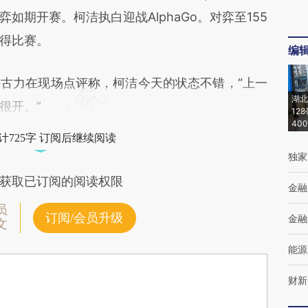
如期开赛。柯洁执白迎战AlphaGo。对弈至155
赢得比赛。
编
力在现场点评称，柯洁今天的状态不错，“上一
湖北
很开。”
12
40
计725字 订阅后继续阅读
独家
获取已订阅的阅读权限
金融
员
订阅/会员升级
金融
文
能源
财新