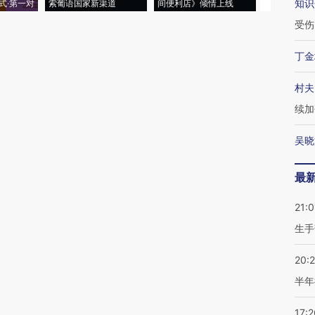
知识
式·第一对
索葡语国家新渠道
间便利店》倾情上线
业
受伤
丁金
村夫
续加
吴晓
最
21:0
生手
20:
半年
17:2