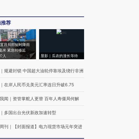
辑推荐
宜昌局部短时降雨
8毫米 紧急转移近
00人
显影｜瓜农的漫长等待
｜
规避封锁 中国超大油轮停靠埃及绕行非洲
｜
在岸人民币兑美元汇率连日升破6.75
我闻
｜
资管掌舵人更替 百年人寿僵局何解
｜
多国出台光伏新政加速转型
周刊
｜
【封面报道】电力现货市场元年突进