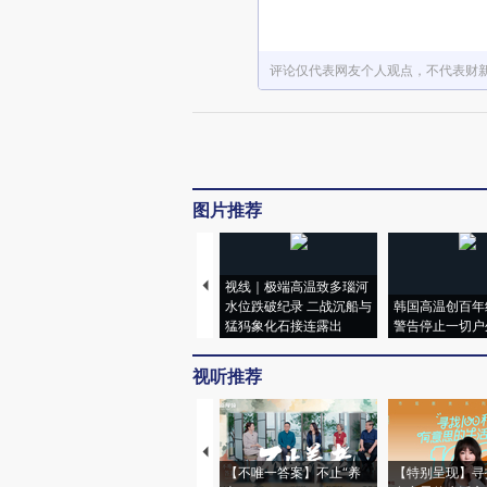
评论仅代表网友个人观点，不代表财
图片推荐
视线｜极端高温致多瑙河
水位跌破纪录 二战沉船与
韩国高温创百年
猛犸象化石接连露出
警告停止一切户
视听推荐
【不唯一答案】不止“养
【特别呈现】寻