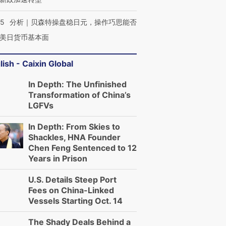
05
分析｜贝森特操盘稳日元，操作巧思能否
美日货币基本面
lish - Caixin Global
In Depth: The Unfinished
Transformation of China’s
LGFVs
In Depth: From Skies to
Shackles, HNA Founder
Chen Feng Sentenced to 12
Years in Prison
U.S. Details Steep Port
Fees on China-Linked
Vessels Starting Oct. 14
The Shady Deals Behind a