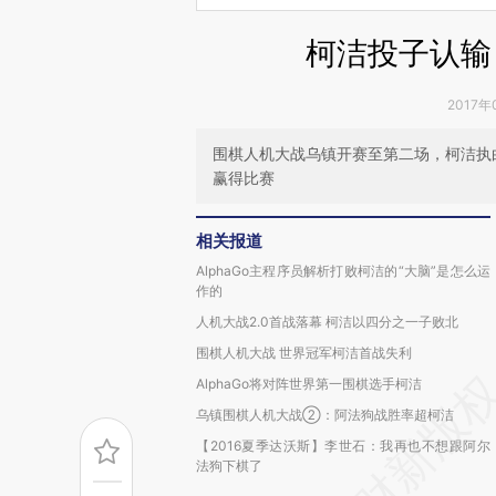
柯洁投子认输
2017年
围棋人机大战乌镇开赛至第二场，柯洁执白迎战
赢得比赛
相关报道
AlphaGo主程序员解析打败柯洁的“大脑”是怎么运
作的
人机大战2.0首战落幕 柯洁以四分之一子败北
围棋人机大战 世界冠军柯洁首战失利
AlphaGo将对阵世界第一围棋选手柯洁
乌镇围棋人机大战②：阿法狗战胜率超柯洁
【2016夏季达沃斯】李世石：我再也不想跟阿尔
法狗下棋了