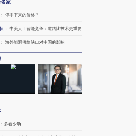
新名家
：
停不下来的价格？
恒
：
中美人工智能竞争：道路比技术更重要
：
海外能源供给缺口对中国的影响
频
OX的吸金
马航飞行员跨国走私7万
视线｜被称为“蟑螂”的印
让中产们甘
粒摇头丸 尿检体内含3种
度Z世代 用街头抗争将教
秘鲁纳斯
”？
毒品
育部长拱下台
13人遇难
客
：
多看少动
进第四届链博
【商旅对话】华住集团
技“链”接产
【特别呈现】寻找100种
CFO：不靠规模取胜，华
【特别呈