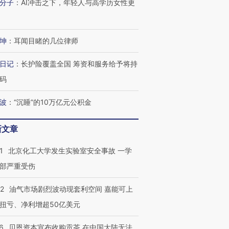
分子
：
AI冲击之下，年轻人与高学历女性更
有意思的生活方式·第三对
住三大增长引擎是什么？
有意思的
坤
：
耳闻目睹的几位律师
日记
：
长护险覆盖全国 筹资和服务给予将持
码
波
：
“沉睡”的10万亿元公积金
新文章
1
北京化工大学发生实验室安全事故 一学
部严重受伤
22
油气市场剧烈波动现套利空间 嘉能可上
扭亏、净利增超50亿美元
6
贝恩资本宣布收购贡茶 在中国大陆无法