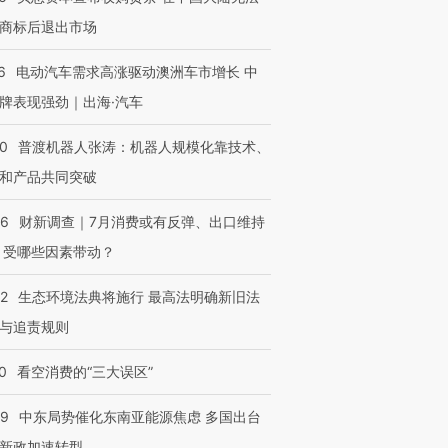
商标后退出市场
6
电动汽车需求高涨驱动澳洲车市增长 中
牌表现强劲｜出海·汽车
00
普渡机器人张涛：机器人规模化靠技术、
和产品共同突破
56
财新调查｜7月消费或有反弹、出口维持
 受哪些因素带动？
42
生态环境法典将施行 最高法明确新旧法
与追责规则
0
看空消费的“三大误区”
59
中东局势催化东南亚能源焦虑 多国出台
新政加速转型