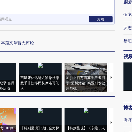
财
伍戈
新网观点
发布
罗志
易峘
本篇文章暂无评论
视
西班牙休达进入紧急状态
加沙上百万流离失所者困
视线｜HYR
纪录 当局
数千非法移民从摩洛哥闯
于“塑料烤箱” 高温引发健
术：是什么
外活动
入
康危机
心“花钱找虐
博
唐涯
【推广】走
找100种
【特别呈现】澳门全力探
【特别呈现】《东莞，人
会，让数智科