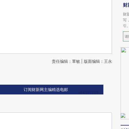
财
财
写
引
责任编辑：覃敏 | 版面编辑：王永
订阅财新网主编精选电邮