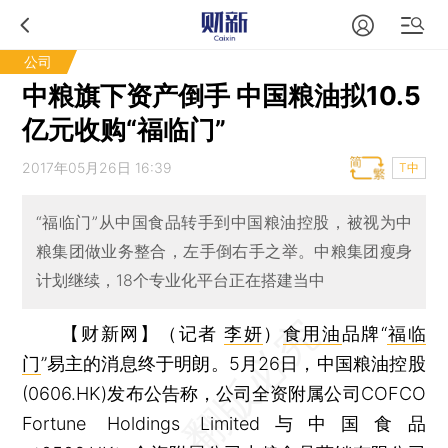
公司
中粮旗下资产倒手 中国粮油拟10.5
亿元收购“福临门”
2017年05月26日 16:39
T中
“福临门”从中国食品转手到中国粮油控股，被视为中
粮集团做业务整合，左手倒右手之举。中粮集团瘦身
计划继续，18个专业化平台正在搭建当中
【财新网】（记者
李妍
）
食用油
品牌“
福临
门
”易主的消息终于明朗。5月26日，中国粮油控股
(0606.HK)发布公告称，公司全资附属公司COFCO
Fortune Holdings Limited与中国食品