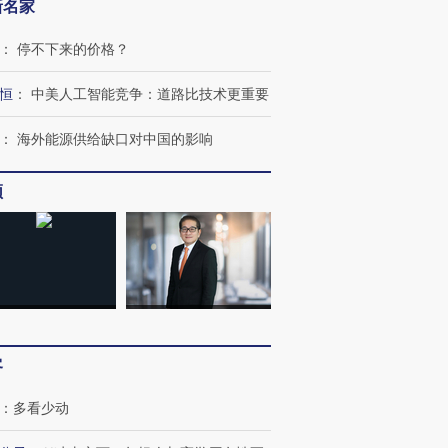
新名家
：
停不下来的价格？
恒
：
中美人工智能竞争：道路比技术更重要
：
海外能源供给缺口对中国的影响
频
跨国走私7万
视线｜被称为“蟑螂”的印
视线｜“入侵”还是“人道危
检体内含3种
度Z世代 用街头抗争将教
机”？难民潮撕裂西班牙
秘鲁纳斯
育部长拱下台
飞地休达
13人遇难
进第四届链博
【商旅对话】华住集团
客
技“链”接产
【特别呈现】寻找100种
CFO：不靠规模取胜，华
【特别呈
有意思的生活方式·第三对
住三大增长引擎是什么？
有意思的
：
多看少动