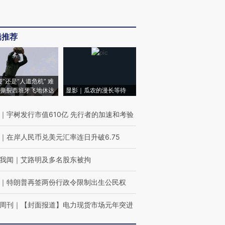
辑推荐
侵”还是“人道危机” 难
撕裂西班牙飞地休达
显影｜瓜农的漫长等待
｜
宇树发行市值610亿 先行者的加速和考验
｜
在岸人民币兑美元汇率连日升破6.75
我闻
｜
艾路明及多名股东被拘
｜
特朗普再签两份行政令限制出生公民权
周刊
｜
【封面报道】电力现货市场元年突进