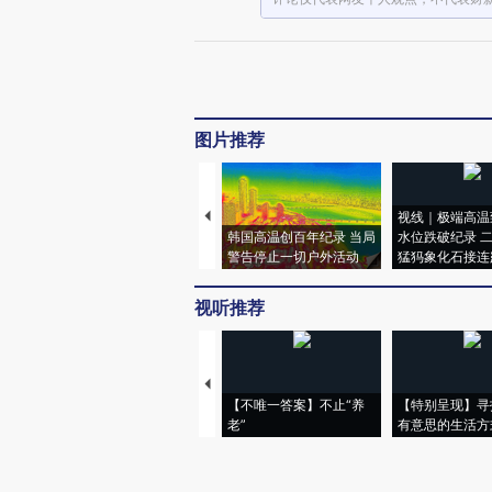
图片推荐
视线｜极端高温
韩国高温创百年纪录 当局
水位跌破纪录 
警告停止一切户外活动
猛犸象化石接连
视听推荐
【不唯一答案】不止“养
【特别呈现】寻
老”
有意思的生活方