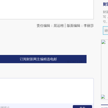
财
财
写
引
责任编辑：屈运栩 | 版面编辑：李丽莎
订阅财新网主编精选电邮
新网观点
发布