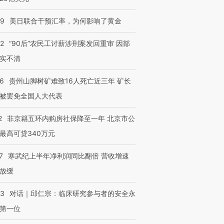
09
美日联合干预汇率，为何影响了黄金
32
“90后”农民工讨薪涉刑案发回重审 因部
实不清
36
贵州山脚树矿难致16人死亡近三年 矿长
被罢免全国人大代表
2
非京籍五环内购房社保降至一年 北京市公
最高可贷340万元
7
寒武纪上半年净利润同比翻倍 营收增速
放缓
53
对话｜邱仁宗：临床研究参与者的安全永
第一位