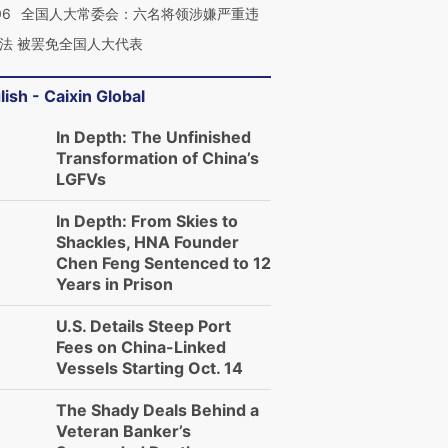
06
全国人大常委会：六名将领涉嫌严重违
法 被罢免全国人大代表
lish - Caixin Global
In Depth: The Unfinished
Transformation of China’s
LGFVs
In Depth: From Skies to
Shackles, HNA Founder
Chen Feng Sentenced to 12
Years in Prison
U.S. Details Steep Port
Fees on China-Linked
Vessels Starting Oct. 14
The Shady Deals Behind a
Veteran Banker’s