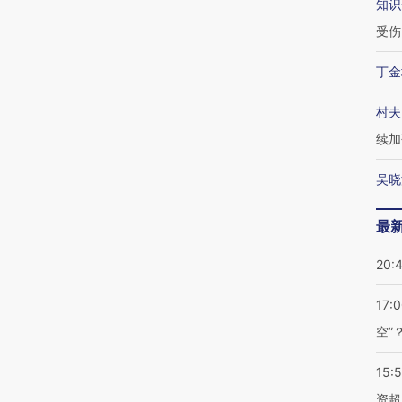
知识
受伤
丁金
村夫
续加
吴晓
最
20:
17:
空”
15:
资超