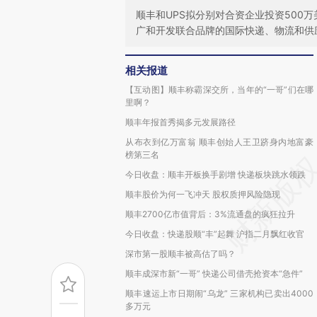
顺丰和UPS拟分别对合资企业投资500万
广和开发联合品牌的国际快递、物流和供
相关报道
【互动图】顺丰称霸深交所，当年的“一哥”们在哪
里啊？
顺丰年报首秀揭多元发展路径
从布衣到亿万富翁 顺丰创始人王卫跻身内地富豪
榜第三名
今日收盘：顺丰开板换手剧增 快递板块跳水领跌
顺丰股价为何一飞冲天 股权质押风险隐现
顺丰2700亿市值背后：3%流通盘的疯狂拉升
今日收盘：快递股顺“丰”起舞 沪指二月飘红收官
深市第一股顺丰被高估了吗？
顺丰成深市新“一哥” 快递公司借壳抢资本“急件”
顺丰速运上市日期闹“乌龙” 三家机构已卖出4000
多万元