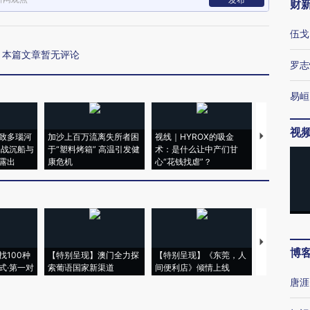
财
伍戈
本篇文章暂无评论
罗志
易峘
视
致多瑙河
加沙上百万流离失所者困
视线｜HYROX的吸金
马航飞行员
二战沉船与
于“塑料烤箱” 高温引发健
术：是什么让中产们甘
粒摇头丸 尿
露出
康危机
心“花钱找虐”？
毒品
【推广】走
博
找100种
【特别呈现】澳门全力探
【特别呈现】《东莞，人
会，让数智科
式·第一对
索葡语国家新渠道
间便利店》倾情上线
业
唐涯