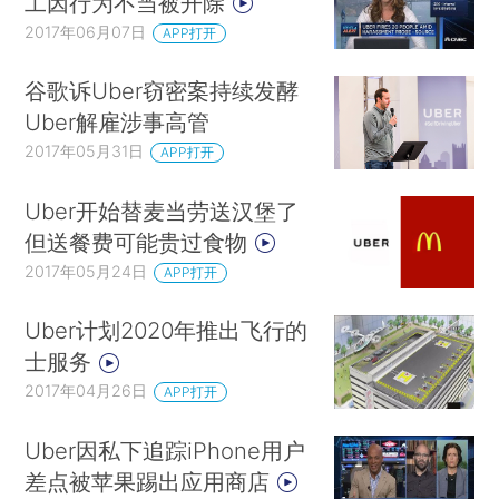
工因行为不当被开除
2017年06月07日
APP打开
谷歌诉Uber窃密案持续发酵
Uber解雇涉事高管
2017年05月31日
APP打开
Uber开始替麦当劳送汉堡了
但送餐费可能贵过食物
2017年05月24日
APP打开
Uber计划2020年推出飞行的
士服务
2017年04月26日
APP打开
Uber因私下追踪iPhone用户
差点被苹果踢出应用商店