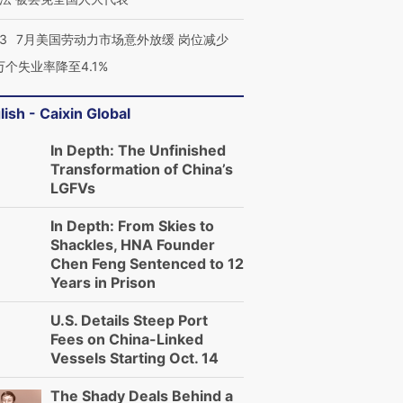
43
7月美国劳动力市场意外放缓 岗位减少
3万个失业率降至4.1%
lish - Caixin Global
In Depth: The Unfinished
Transformation of China’s
LGFVs
In Depth: From Skies to
Shackles, HNA Founder
Chen Feng Sentenced to 12
Years in Prison
U.S. Details Steep Port
Fees on China-Linked
Vessels Starting Oct. 14
The Shady Deals Behind a