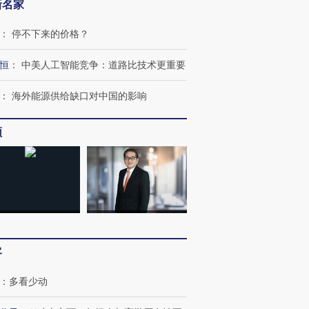
新名家
：
停不下来的价格？
恒
：
中美人工智能竞争：道路比技术更重要
：
海外能源供给缺口对中国的影响
频
跨国走私7万
视线｜被称为“蟑螂”的印
视线｜“入侵”还是“人道危
检体内含3种
度Z世代 用街头抗争将教
机”？难民潮撕裂西班牙
秘鲁纳斯
育部长拱下台
飞地休达
13人遇难
客
：
多看少动
进第四届链博
【商旅对话】华住集团
技“链”接产
【特别呈现】寻找100种
CFO：不靠规模取胜，华
【特别呈
有意思的生活方式·第三对
住三大增长引擎是什么？
有意思的