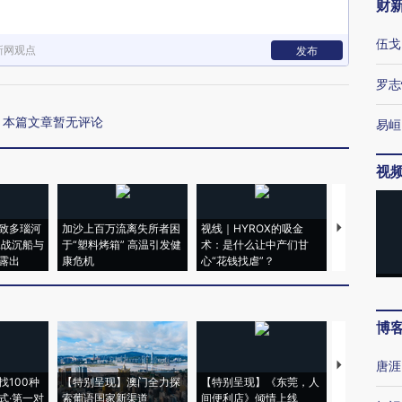
财
伍戈
新网观点
发布
罗志
本篇文章暂无评论
易峘
视
致多瑙河
加沙上百万流离失所者困
视线｜HYROX的吸金
马航飞行员
二战沉船与
于“塑料烤箱” 高温引发健
术：是什么让中产们甘
粒摇头丸 尿
露出
康危机
心“花钱找虐”？
毒品
博
唐涯
【推广】走
找100种
【特别呈现】澳门全力探
【特别呈现】《东莞，人
会，让数智科
式·第一对
索葡语国家新渠道
间便利店》倾情上线
业