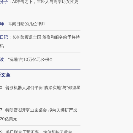
分子
：
AI冲击之下，年轻人与高学历女性更
坤
：
耳闻目睹的几位律师
日记
：
长护险覆盖全国 筹资和服务给予将持
码
波
：
“沉睡”的10万亿元公积金
新文章
00
普渡机器人如何平衡“脚踏实地”与“仰望星
？
57
特朗普召开矿业圆桌会 拟向关键矿产投
20亿美元
09
美日联合干预汇率，为何影响了黄金