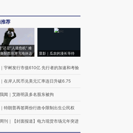
辑推荐
侵”还是“人道危机” 难
撕裂西班牙飞地休达
显影｜瓜农的漫长等待
｜
宇树发行市值610亿 先行者的加速和考验
｜
在岸人民币兑美元汇率连日升破6.75
我闻
｜
艾路明及多名股东被拘
｜
特朗普再签两份行政令限制出生公民权
周刊
｜
【封面报道】电力现货市场元年突进