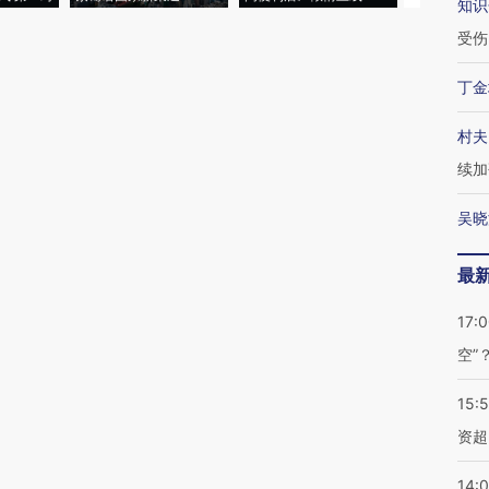
知识
受伤
丁金
村夫
续加
吴晓
最
17:
空”
15:
资超
14: