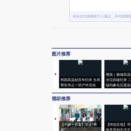
评论仅代表网友个人观点，不代表财
图片推荐
视线｜极端高温
韩国高温创百年纪录 当局
水位跌破纪录 
警告停止一切户外活动
猛犸象化石接连
视听推荐
【不唯一答案】不止“养
【特别呈现】寻
老”
有意思的生活方