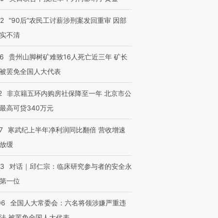
32
“90后”农民工讨薪涉刑案发回重审 因部
实不清
36
贵州山脚树矿难致16人死亡近三年 矿长
被罢免全国人大代表
2
非京籍五环内购房社保降至一年 北京市公
最高可贷340万元
7
寒武纪上半年净利润同比翻倍 营收增速
放缓
53
对话｜邱仁宗：临床研究参与者的安全永
第一位
06
全国人大常委会：六名将领涉嫌严重违
法 被罢免全国人大代表