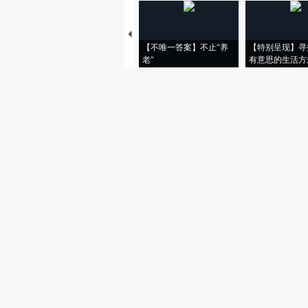
【不唯一答案】不止“养
【特别呈现】寻
老”
有意思的生活方