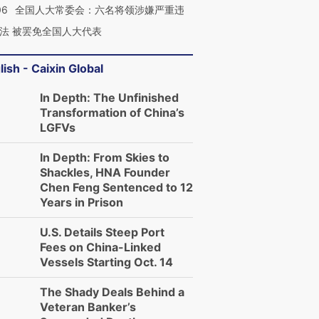
06
全国人大常委会：六名将领涉嫌严重违
法 被罢免全国人大代表
lish - Caixin Global
In Depth: The Unfinished
Transformation of China’s
LGFVs
In Depth: From Skies to
Shackles, HNA Founder
Chen Feng Sentenced to 12
Years in Prison
U.S. Details Steep Port
Fees on China-Linked
Vessels Starting Oct. 14
The Shady Deals Behind a
Veteran Banker’s