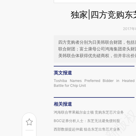
独家|四方竞购东
2017年
四方竞购者分别为日美韩联合财团，包括日
联合财团；富士康母公司鸿海集团牵头财
美韩联合体获得优先磋商权，但并非出价
英文报道
Toshiba Names Preferred Bidder in Heated
Battle for Chip Unit
相关报道
鸿海联合苹果戴尔金士顿 竞购东芝芯片业务
BGC证券分析人士：东芝无法避免债转股
西部数据提起仲裁 狙击东芝出售芯片业务