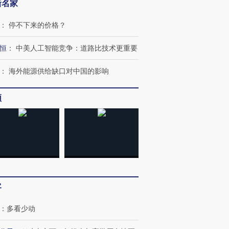
新名家
：
停不下来的价格？
恒
：
中美人工智能竞争：道路比技术更重要
：
海外能源供给缺口对中国的影响
频
跨国走私7万
视线｜被称为“蟑螂”的印
视线｜“入侵”还是“人道危
客
检体内含3种
度Z世代 用街头抗争将教
机”？难民潮撕裂西班牙
秘鲁纳斯
育部长拱下台
飞地休达
13人遇难
：
多看少动