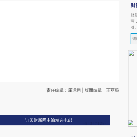
财
财
写
引
责任编辑：屈运栩 | 版面编辑：王丽琨
订阅财新网主编精选电邮