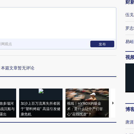
财
伍戈
罗志
易峘
新网观点
发布
视
本篇文章暂无评论
致多瑙河
加沙上百万流离失所者困
视线｜HYROX的吸金
马航飞行员
博
二战沉船与
于“塑料烤箱” 高温引发健
术：是什么让中产们甘
粒摇头丸 尿
露出
康危机
心“花钱找虐”？
毒品
唐涯