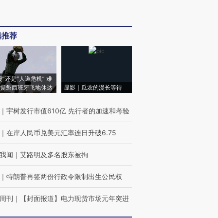
辑推荐
侵”还是“人道危机” 难
撕裂西班牙飞地休达
显影｜瓜农的漫长等待
｜
宇树发行市值610亿 先行者的加速和考验
｜
在岸人民币兑美元汇率连日升破6.75
我闻
｜
艾路明及多名股东被拘
｜
特朗普再签两份行政令限制出生公民权
周刊
｜
【封面报道】电力现货市场元年突进