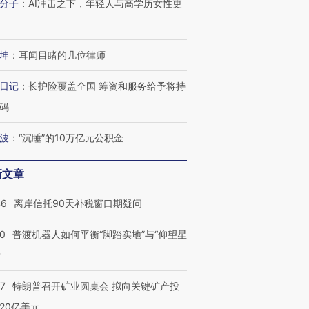
分子
：
AI冲击之下，年轻人与高学历女性更
进第四届链博
【商旅对话】华住集团
技“链”接产
【特别呈现】寻找100种
CFO：不靠规模取胜，华
【特别呈
坤
：
耳闻目睹的几位律师
有意思的生活方式·第三对
住三大增长引擎是什么？
有意思的
日记
：
长护险覆盖全国 筹资和服务给予将持
码
波
：
“沉睡”的10万亿元公积金
新文章
46
离岸信托90天补税窗口期疑问
00
普渡机器人如何平衡“脚踏实地”与“仰望星
？
57
特朗普召开矿业圆桌会 拟向关键矿产投
20亿美元