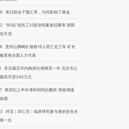
09
美日联合干预汇率，为何影响了黄金
32
“90后”农民工讨薪涉刑案发回重审 因部
实不清
36
贵州山脚树矿难致16人死亡近三年 矿长
被罢免全国人大代表
2
非京籍五环内购房社保降至一年 北京市公
最高可贷340万元
7
寒武纪上半年净利润同比翻倍 营收增速
放缓
53
对话｜邱仁宗：临床研究参与者的安全永
第一位