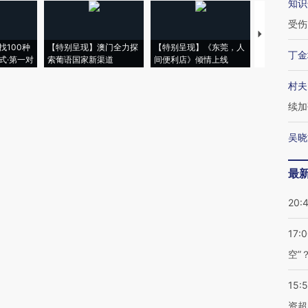
知识
受伤
【推广】走
找100种
【特别呈现】澳门全力探
【特别呈现】《东莞，人
会，让数智科
丁金
式·第一对
索葡语国家新渠道
间便利店》倾情上线
业
村夫
续加
吴晓
最
20:
17:
空”
15:
资超