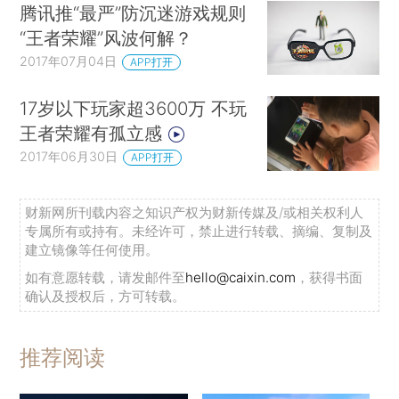
腾讯推“最严”防沉迷游戏规则
“王者荣耀”风波何解？
2017年07月04日
APP打开
17岁以下玩家超3600万 不玩
王者荣耀有孤立感
2017年06月30日
APP打开
财新网所刊载内容之知识产权为财新传媒及/或相关权利人
专属所有或持有。未经许可，禁止进行转载、摘编、复制及
建立镜像等任何使用。
如有意愿转载，请发邮件至
hello@caixin.com
，获得书面
确认及授权后，方可转载。
推荐阅读