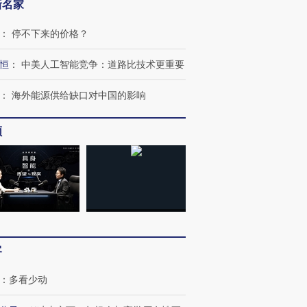
新名家
：
停不下来的价格？
恒
：
中美人工智能竞争：道路比技术更重要
OX的吸金
马航飞行员跨国走私7万
视线｜被称为“蟑螂”的印
：
海外能源供给缺口对中国的影响
让中产们甘
粒摇头丸 尿检体内含3种
度Z世代 用街头抗争将教
秘鲁纳斯
”？
毒品
育部长拱下台
13人遇难
频
进第四届链博
【商旅对话】华住集团
技“链”接产
【特别呈现】寻找100种
CFO：不靠规模取胜，华
【特别呈
有意思的生活方式·第三对
住三大增长引擎是什么？
有意思的
客
：
多看少动