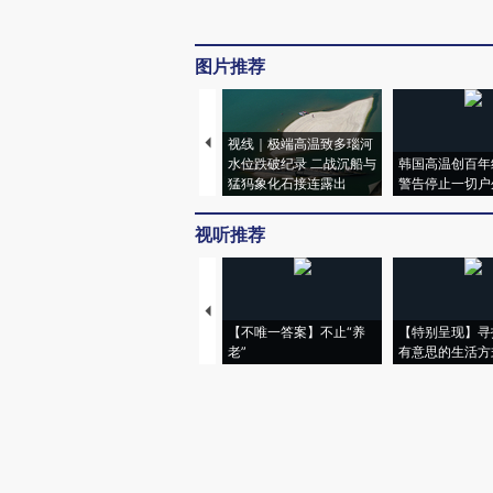
图片推荐
视线｜极端高温致多瑙河
水位跌破纪录 二战沉船与
韩国高温创百年
猛犸象化石接连露出
警告停止一切户
视听推荐
【不唯一答案】不止“养
【特别呈现】寻
老”
有意思的生活方