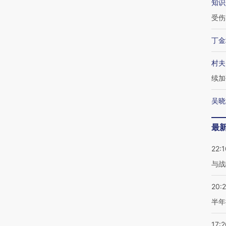
知识
受伤
丁金
村夫
续加
吴晓
最
22:1
与战
20:
半年
17:2