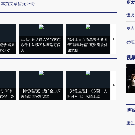
财
本篇文章暂无评论
伍戈
罗志
西班牙休达进入紧急状态
加沙上百万流离失所者困
视线｜HYR
易峘
纪录 当局
数千非法移民从摩洛哥闯
于“塑料烤箱” 高温引发健
术：是什么
外活动
入
康危机
心“花钱找虐
视
【推广】走
找100种
【特别呈现】澳门全力探
【特别呈现】《东莞，人
会，让数智科
式·第一对
索葡语国家新渠道
间便利店》倾情上线
业
博
唐涯