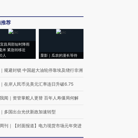
辑推荐
宜昌局部短时降雨
8毫米 紧急转移近
00人
显影｜瓜农的漫长等待
｜
规避封锁 中国超大油轮停靠埃及绕行非洲
｜
在岸人民币兑美元汇率连日升破6.75
我闻
｜
资管掌舵人更替 百年人寿僵局何解
｜
多国出台光伏新政加速转型
周刊
｜
【封面报道】电力现货市场元年突进