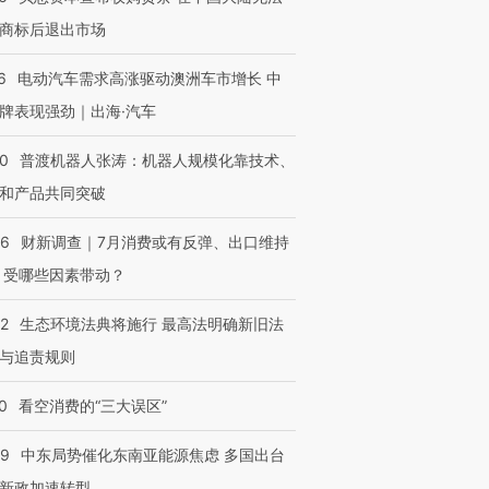
商标后退出市场
6
电动汽车需求高涨驱动澳洲车市增长 中
牌表现强劲｜出海·汽车
00
普渡机器人张涛：机器人规模化靠技术、
和产品共同突破
56
财新调查｜7月消费或有反弹、出口维持
 受哪些因素带动？
42
生态环境法典将施行 最高法明确新旧法
与追责规则
0
看空消费的“三大误区”
59
中东局势催化东南亚能源焦虑 多国出台
新政加速转型