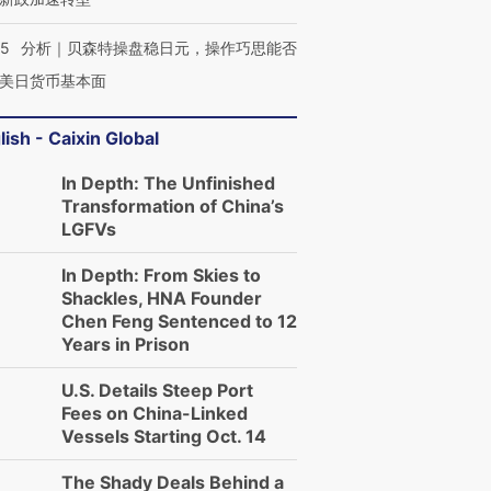
05
分析｜贝森特操盘稳日元，操作巧思能否
美日货币基本面
lish - Caixin Global
In Depth: The Unfinished
Transformation of China’s
LGFVs
In Depth: From Skies to
Shackles, HNA Founder
Chen Feng Sentenced to 12
Years in Prison
U.S. Details Steep Port
Fees on China-Linked
Vessels Starting Oct. 14
The Shady Deals Behind a