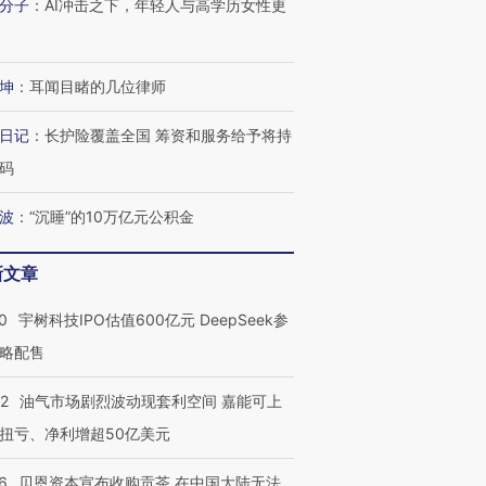
分子
：
AI冲击之下，年轻人与高学历女性更
坤
：
耳闻目睹的几位律师
日记
：
长护险覆盖全国 筹资和服务给予将持
码
波
：
“沉睡”的10万亿元公积金
新文章
0
宇树科技IPO估值600亿元 DeepSeek参
略配售
22
油气市场剧烈波动现套利空间 嘉能可上
扭亏、净利增超50亿美元
6
贝恩资本宣布收购贡茶 在中国大陆无法