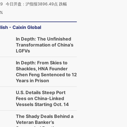
29
今日开盘：沪指报3896.49点 跌幅
0%
lish - Caixin Global
In Depth: The Unfinished
Transformation of China’s
LGFVs
In Depth: From Skies to
Shackles, HNA Founder
Chen Feng Sentenced to 12
Years in Prison
U.S. Details Steep Port
Fees on China-Linked
Vessels Starting Oct. 14
The Shady Deals Behind a
Veteran Banker’s