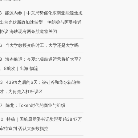
3
能源内参｜中东局势催化东南亚能源焦虑
出台光伏新政加速转型；伊朗称与阿曼接近
协议 海峡现有两条航道将关闭
6
当大学教授变临时工，大学还是大学吗
8
海杰航运：今夏北极航道运营将扩大至7
、8航次｜出海·物流
53
439%之后的6天：被硅谷和华尔街追捧
才，为何走入杠杆误区
07
陈龙：Token时代的商业与组织
50
特稿｜国航原党委书记樊澄受贿3847万
审待宣判 否认大多数指控