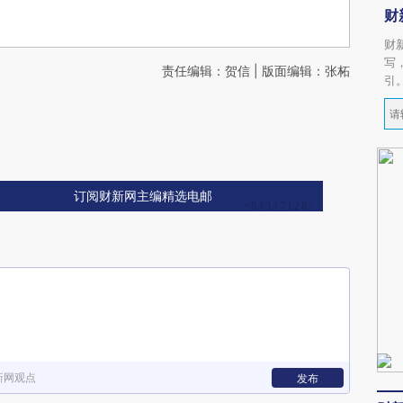
财
财
写
责任编辑：贺信 | 版面编辑：张柘
引
订阅财新网主编精选电邮
新网观点
发布