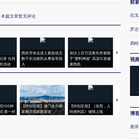
财
伍戈
本篇文章暂无评论
罗志
易峘
西班牙休达进入紧急状态
加沙上百万流离失所者困
视线｜HYR
纪录 当局
数千非法移民从摩洛哥闯
于“塑料烤箱” 高温引发健
术：是什么
视
外活动
入
康危机
心“花钱找虐
【推广】走
找100种
【特别呈现】澳门全力探
【特别呈现】《东莞，人
会，让数智科
式·第一对
索葡语国家新渠道
间便利店》倾情上线
业
博
唐涯