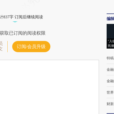
计837字 订阅后继续阅读
编
获取已订阅的阅读权限
“入
员
民潮
订阅/会员升级
文
特稿
金融
金融
世界
财新