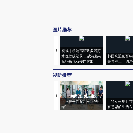
图片推荐
视线｜极端高温致多瑙河
水位跌破纪录 二战沉船与
韩国高温创百年
猛犸象化石接连露出
警告停止一切户
视听推荐
【不唯一答案】不止“养
【特别呈现】寻
老”
有意思的生活方