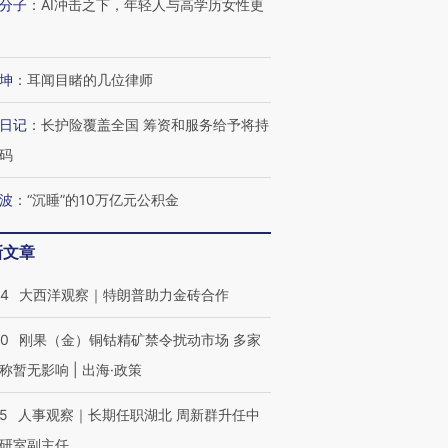
分子
：
AI冲击之下，年轻人与高学历女性更
坤
：
耳闻目睹的几位律师
日记
：
长护险覆盖全国 筹资和服务给予将持
码
波
：
“沉睡”的10万亿元公积金
新文章
44
大西洋观察｜特朗普助力金砖合作
40
刚果（金）铜钴精矿禁令扰动市场 多家
称暂无影响 | 出海·政策
25
人事观察｜长期任职湖北 周新群升任中
研室副主任