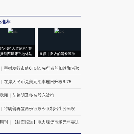
辑推荐
侵”还是“人道危机” 难
撕裂西班牙飞地休达
显影｜瓜农的漫长等待
｜
宇树发行市值610亿 先行者的加速和考验
｜
在岸人民币兑美元汇率连日升破6.75
我闻
｜
艾路明及多名股东被拘
｜
特朗普再签两份行政令限制出生公民权
周刊
｜
【封面报道】电力现货市场元年突进