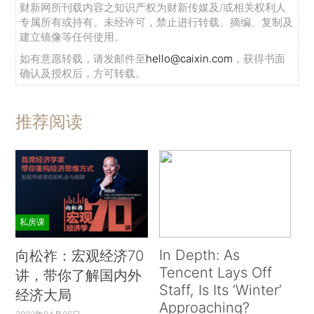
财新网所刊载内容之知识产权为财新传媒及/或相关权利人
专属所有或持有。未经许可，禁止进行转载、摘编、复制及
建立镜像等任何使用。
如有意愿转载，请发邮件至
hello@caixin.com
，获得书面
确认及授权后，方可转载。
推荐阅读
私房课
In Depth: As
向松祚：宏观经济70
Tencent Lays Off
讲，带你了解国内外
Staff, Is Its ‘Winter’
经济大局
Approaching?