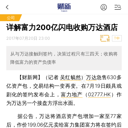
公司
详解富力200亿闪电收购万达酒店
2017年07月20日 23:00
T中
从与万达接触到签约，决策过程只有三四天；收购将
降低富力的资产负债率
【财新网】（记者
吴红毓然
）
万达
急售630多
亿资产包，交易结构一变再变。在7月19日颇具戏
剧化的签约发布会上，
富力地产
（
02777.HK
）作
为万达另一个接盘方浮出水面。
据公告，万达将酒店资产包增加一家至77家
后，作价199.06亿元卖给富力集团富力将在签约后