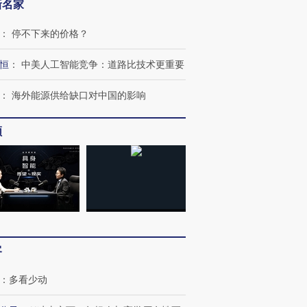
新名家
：
停不下来的价格？
恒
：
中美人工智能竞争：道路比技术更重要
：
海外能源供给缺口对中国的影响
频
跨国走私7万
视线｜被称为“蟑螂”的印
视线｜“入侵”还是“人道危
检体内含3种
度Z世代 用街头抗争将教
机”？难民潮撕裂西班牙
秘鲁纳斯
育部长拱下台
飞地休达
13人遇难
客
：
多看少动
进第四届链博
【商旅对话】华住集团