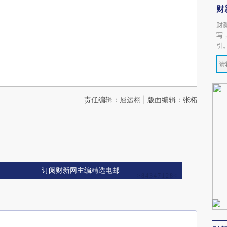
财
财
写
引
责任编辑：屈运栩 | 版面编辑：张柘
订阅财新网主编精选电邮