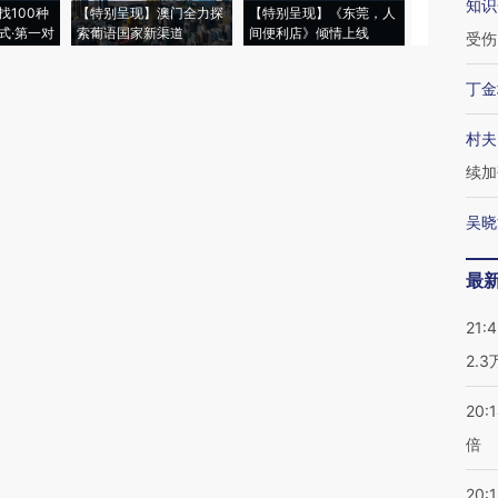
知识
找100种
【特别呈现】澳门全力探
【特别呈现】《东莞，人
会，让数智科
式·第一对
索葡语国家新渠道
间便利店》倾情上线
业
受伤
丁金
村夫
续加
吴晓
最
21:
2.
20:
倍
20:1