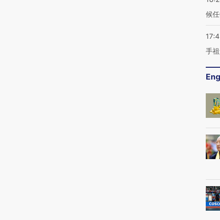
候任
17:
手祖
Eng