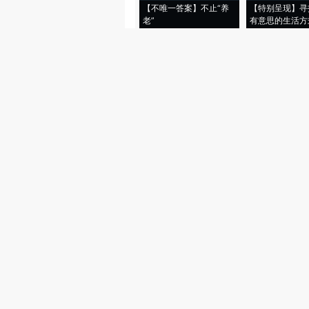
【不唯一答案】不止“养
【特别呈现】寻
老”
有意思的生活方