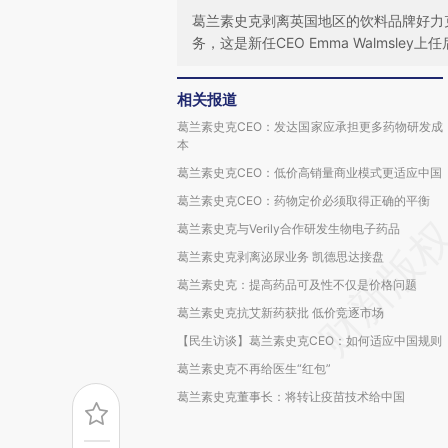
葛兰素史克剥离英国地区的饮料品牌好力克和蛋
务，这是新任CEO Emma Walmsley
相关报道
葛兰素史克CEO：发达国家应承担更多药物研发成
本
葛兰素史克CEO：低价高销量商业模式更适应中国
葛兰素史克CEO：药物定价必须取得正确的平衡
葛兰素史克与Verily合作研发生物电子药品
葛兰素史克剥离泌尿业务 凯德思达接盘
葛兰素史克：提高药品可及性不仅是价格问题
葛兰素史克抗艾新药获批 低价竞逐市场
【民生访谈】葛兰素史克CEO：如何适应中国规则
葛兰素史克不再给医生“红包”
葛兰素史克董事长：将转让疫苗技术给中国