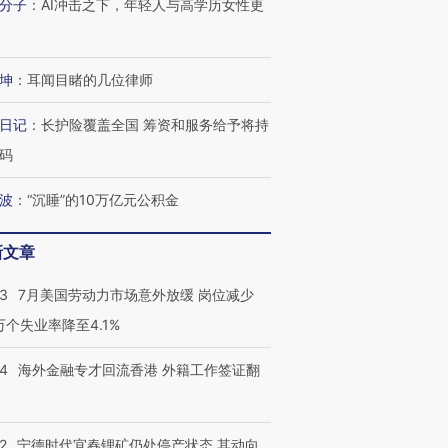
分子
：
AI冲击之下，年轻人与高学历女性更
技“链”接产
【特别呈现】寻找100种
CFO：不靠规模取胜，华
【特别呈
有意思的生活方式·第三对
住三大增长引擎是什么？
有意思的
坤
：
耳闻目睹的几位律师
日记
：
长护险覆盖全国 筹资和服务给予将持
码
波
：
“沉睡”的10万亿元公积金
新文章
43
7月美国劳动力市场意外放缓 岗位减少
3万个失业率降至4.1%
14
海外金融专才回流香港 外籍工作签证翻
2
宁德时代宜春锂矿仍处停产状态 其动向