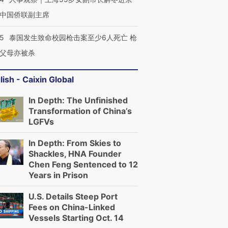
中国侨联副主席
45
泰国发生致命校园枪击案至少6人死亡 枪
父母亦被杀
lish - Caixin Global
In Depth: The Unfinished
Transformation of China’s
LGFVs
In Depth: From Skies to
Shackles, HNA Founder
Chen Feng Sentenced to 12
Years in Prison
U.S. Details Steep Port
Fees on China-Linked
Vessels Starting Oct. 14