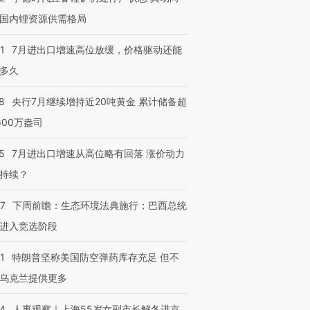
国内锂资源供需格局
1
7月进出口增速高位放缓，价格驱动还能
多久
8
央行7月继续增持近20吨黄金 累计储备超
600万盎司
5
7月进出口增速从高位略有回落 涨价动力
持续？
07
下周前瞻：生态环境法典施行；巴西总统
进入竞选阶段
1
特朗普坚称美国防空弹药库存充足 但不
乌克兰提供更多
24
人事观察｜上海55岁女副市长解冬进京