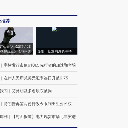
辑推荐
侵”还是“人道危机” 难
撕裂西班牙飞地休达
显影｜瓜农的漫长等待
｜
宇树发行市值610亿 先行者的加速和考验
｜
在岸人民币兑美元汇率连日升破6.75
我闻
｜
艾路明及多名股东被拘
｜
特朗普再签两份行政令限制出生公民权
周刊
｜
【封面报道】电力现货市场元年突进