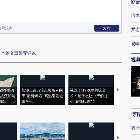
财
伍戈
新网观点
发布
罗志
易峘
本篇文章暂无评论
视
致多瑙河
加沙上百万流离失所者困
视线｜HYROX的吸金
马航飞行员
二战沉船与
于“塑料烤箱” 高温引发健
术：是什么让中产们甘
粒摇头丸 尿
露出
康危机
心“花钱找虐”？
毒品
博
唐涯
【推广】走