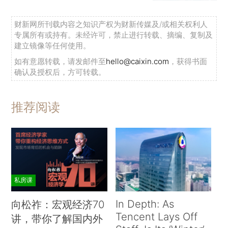
财新网所刊载内容之知识产权为财新传媒及/或相关权利人
专属所有或持有。未经许可，禁止进行转载、摘编、复制及
建立镜像等任何使用。
如有意愿转载，请发邮件至
hello@caixin.com
，获得书面
确认及授权后，方可转载。
推荐阅读
私房课
In Depth: As
向松祚：宏观经济70
Tencent Lays Off
讲，带你了解国内外