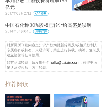
本到谷底 上游投资将增加183
亿元
2017年03月27日
APP打开
中国石化称30%股权已转让给高盛是误解
2014年04月04日
APP打开
财新网所刊载内容之知识产权为财新传媒及/或相关权利人
专属所有或持有。未经许可，禁止进行转载、摘编、复制及
建立镜像等任何使用。
如有意愿转载，请发邮件至
hello@caixin.com
，获得书面
确认及授权后，方可转载。
推荐阅读