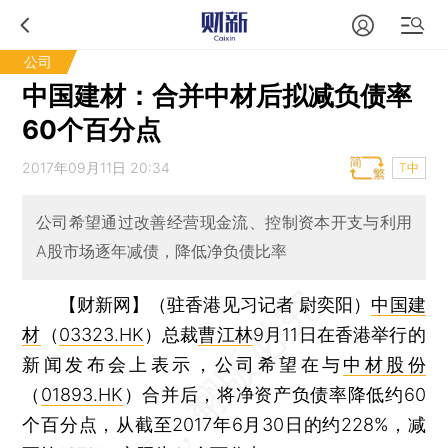
公司
中国建材：合并中材后拟减负债率
60个百分点
2017年09月11日 20:34
T中
公司希望通过改善经营现金流、控制资本开支与利用
A股市场逐年减债，降低净负债比率
【财新网】（驻香港见习记者 尉奕阳）
中国建
材
（
03323.HK
）总裁
曹江林
9月11日在香港举行的
新闻发布会上表示，公司希望在与
中材股份
（
01893.HK
）合并后，将净资产负债率降低约60
个百分点，从截至2017年6月30日的约228%，减