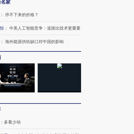
新名家
：
停不下来的价格？
恒
：
中美人工智能竞争：道路比技术更重要
：
海外能源供给缺口对中国的影响
频
跨国走私7万
视线｜HYROX的吸金
视线｜被
检体内含3种
术：是什么让中产们甘
泽连斯基密集出访美英 索
度Z世代
心“花钱找虐”？
要防空导弹“救急”
育部长拱
客
进第四届链博
【商旅对话】华住集团
技“链”接产
【特别呈现】寻找100种
CFO：不靠规模取胜，华
【特别呈
：
多看少动
有意思的生活方式·第三对
住三大增长引擎是什么？
有意思的