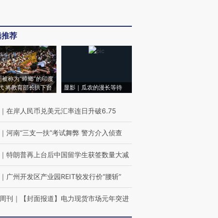
辑推荐
|被称为“蟑螂”的印度
代 将教育部长拱下台
显影｜瓜农的漫长等待
｜
在岸人民币兑美元汇率连日升破6.75
｜
河南“三支一扶”考试舞弊 警方介入侦查
｜
特朗普再上台后中国留学生获签数量大减
｜
广州开发区产业园REIT较发行价“腰斩”
周刊
｜
【封面报道】电力现货市场元年突进