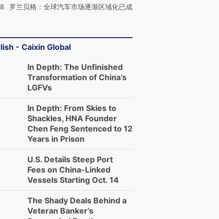
58
罗兰贝格：全球汽车市场逐渐区域化已成
lish - Caixin Global
In Depth: The Unfinished
Transformation of China’s
LGFVs
In Depth: From Skies to
Shackles, HNA Founder
Chen Feng Sentenced to 12
Years in Prison
U.S. Details Steep Port
Fees on China-Linked
Vessels Starting Oct. 14
The Shady Deals Behind a
Veteran Banker’s