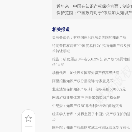
近年来，中国在知识产权保护方面，制定
保护范围；中国政府对于“依法加大知识产
相关报道
美商务部长：有些国家只想顺走美国的知识产权
特朗普授权调查“中国贸易行为” 指向知识产权及技
术转让领域
报告：研发愿超3年者仅6.2% 知识产权“惩罚性赔
偿”太弱
杨梧代表：加快设立国家知识产权高级法院
阿里拟推知识产权分层投诉 专家意见不一
北京法院保护知识产权 判一侵权者赔5000万元
网络游戏业集体发声 呼吁加强知识产权保护
中纪委：知识产权局“靠专利吃专利”问题突出
经济学人智库：外界忽视了中国知识产权保护的进
步
国务院：知识产权战略实施工作部际联席制度获批