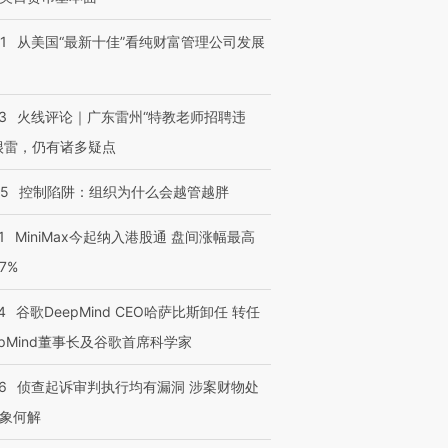
1
从美国“最新十佳”看纯财富管理公司发展
3
火线评论｜广东雷州“特教老师招聘违
很雷，仍有诸多疑点
05
控制陷阱：组织为什么会越管越胖
1
MiniMax今起纳入港股通 盘间涨幅最高
77%
4
谷歌DeepMind CEO哈萨比斯卸任 转任
epMind董事长及谷歌首席科学家
6
侦查起诉审判执行均有漏洞 涉案财物处
象何解