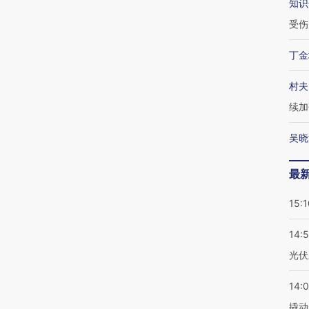
知识
受伤
丁金
村夫
续加
吴晓
最
15:1
14:
光伏
14:
撬动