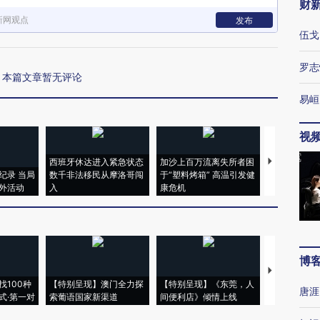
财
新网观点
发布
伍戈
罗志
本篇文章暂无评论
易峘
视
西班牙休达进入紧急状态
加沙上百万流离失所者困
马航飞行员
纪录 当局
数千非法移民从摩洛哥闯
于“塑料烤箱” 高温引发健
粒摇头丸 尿
外活动
入
康危机
毒品
博
【推广】走
找100种
【特别呈现】澳门全力探
【特别呈现】《东莞，人
会，让数智科
唐涯
式·第一对
索葡语国家新渠道
间便利店》倾情上线
业