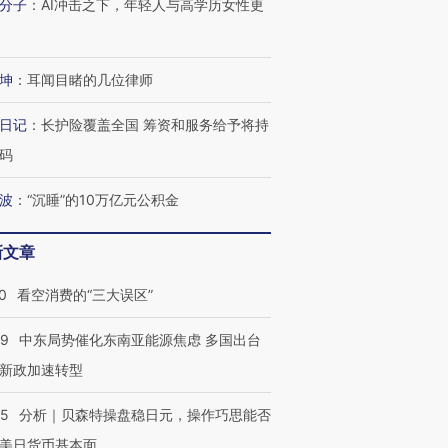
分子
：
AI冲击之下，年轻人与高学历女性更
坤
：
耳闻目睹的几位律师
日记
：
长护险覆盖全国 筹资和服务给予将持
码
波
：
“沉睡”的10万亿元公积金
新文章
0
看空消费的“三大误区”
59
中东局势催化东南亚能源焦虑 多国出台
新政加速转型
05
分析｜贝森特操盘稳日元，操作巧思能否
美日货币基本面