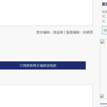
财
财
写
引
责任编辑：屈运栩 | 版面编辑：邱祺璞
订阅财新网主编精选电邮