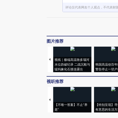
评论仅代表网友个人观点，不代表财
图片推荐
视线｜极端高温致多瑙河
水位跌破纪录 二战沉船与
韩国高温创百年
猛犸象化石接连露出
警告停止一切户
视听推荐
【不唯一答案】不止“养
【特别呈现】寻
老”
有意思的生活方