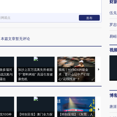
财
伍戈
新网观点
发布
罗志
易峘
本篇文章暂无评论
视
致多瑙河
加沙上百万流离失所者困
视线｜HYROX的吸金
马航飞行员
二战沉船与
于“塑料烤箱” 高温引发健
术：是什么让中产们甘
粒摇头丸 尿
露出
康危机
心“花钱找虐”？
毒品
博
唐涯
【推广】走
找100种
【特别呈现】澳门全力探
【特别呈现】《东莞，人
会，让数智科