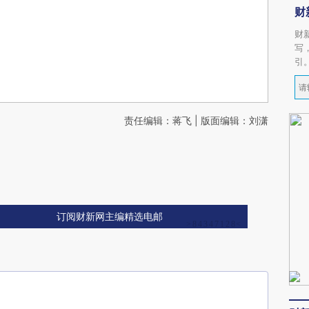
财
财
写
引
责任编辑：蒋飞 | 版面编辑：刘潇
订阅财新网主编精选电邮