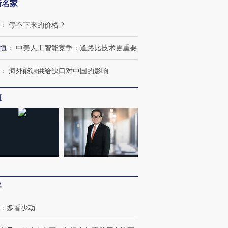
新名家
：
停不下来的价格？
恒
：
中美人工智能竞争：道路比技术更重要
：
海外能源供给缺口对中国的影响
频
跨国走私7万
视线｜被称为“蟑螂”的印
视线｜“入侵”还是“人道危
检体内含3种
度Z世代 用街头抗争将教
机”？难民潮撕裂西班牙
秘鲁纳斯
育部长拱下台
飞地休达
13人遇难
客
：
多看少动
进第四届链博
【商旅对话】华住集团
技“链”接产
【特别呈现】寻找100种
CFO：不靠规模取胜，华
【特别呈