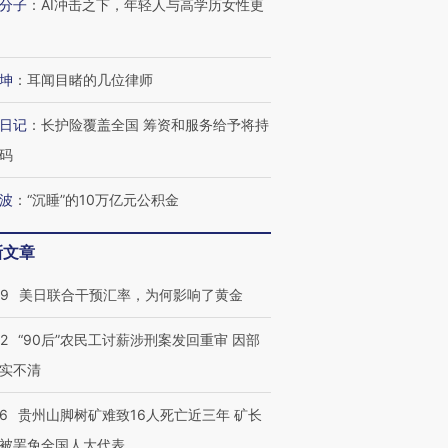
分子
：
AI冲击之下，年轻人与高学历女性更
有意思的生活方式·第三对
住三大增长引擎是什么？
有意思的
坤
：
耳闻目睹的几位律师
日记
：
长护险覆盖全国 筹资和服务给予将持
码
波
：
“沉睡”的10万亿元公积金
新文章
09
美日联合干预汇率，为何影响了黄金
32
“90后”农民工讨薪涉刑案发回重审 因部
实不清
36
贵州山脚树矿难致16人死亡近三年 矿长
被罢免全国人大代表