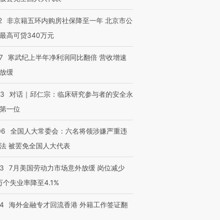
2
非京籍五环内购房社保降至一年 北京市公
最高可贷340万元
7
寒武纪上半年净利润同比翻倍 营收增速
放缓
53
对话｜邱仁宗：临床研究参与者的安全永
第一位
06
全国人大常委会：六名将领涉嫌严重违
法 被罢免全国人大代表
43
7月美国劳动力市场意外放缓 岗位减少
3万个失业率降至4.1%
14
海外金融专才回流香港 外籍工作签证翻