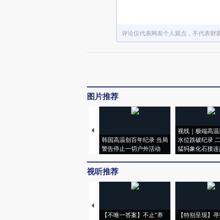
评论仅代表网友个人观点，不代表财
图片推荐
视线｜极端高温
韩国高温创百年纪录 当局
水位跌破纪录 
警告停止一切户外活动
猛犸象化石接连
视听推荐
【不唯一答案】不止“养
【特别呈现】寻