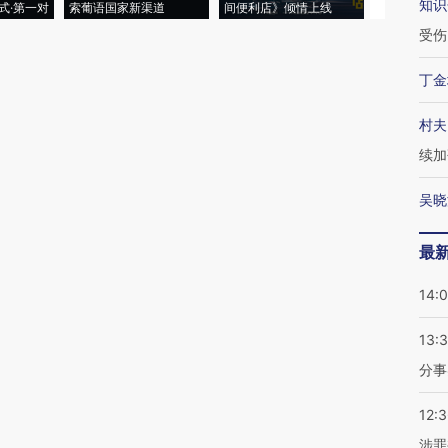
知识
式·第一对
索葡语国家新渠道
间便利店》倾情上线
业
受伤
丁金
村夫
续加
吴晓
最
14:
13:
分事
12:
涉罪