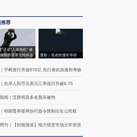
辑推荐
侵”还是“人道危机” 难
撕裂西班牙飞地休达
显影｜瓜农的漫长等待
｜
宇树发行市值610亿 先行者的加速和考验
｜
在岸人民币兑美元汇率连日升破6.75
我闻
｜
艾路明及多名股东被拘
｜
特朗普再签两份行政令限制出生公民权
周刊
｜
【封面报道】电力现货市场元年突进