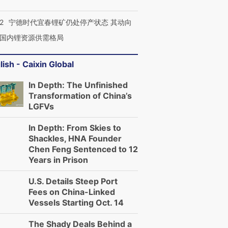
2
宁德时代宜春锂矿仍处停产状态 其动向
国内锂资源供需格局
lish - Caixin Global
In Depth: The Unfinished
Transformation of China’s
LGFVs
In Depth: From Skies to
Shackles, HNA Founder
Chen Feng Sentenced to 12
Years in Prison
U.S. Details Steep Port
Fees on China-Linked
Vessels Starting Oct. 14
The Shady Deals Behind a