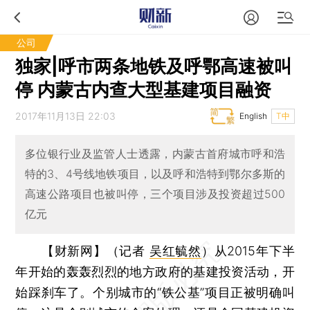
公司
独家|呼市两条地铁及呼鄂高速被叫
停 内蒙古内查大型基建项目融资
2017年11月13日 22:03
English
T中
多位银行业及监管人士透露，内蒙古首府城市呼和浩
特的3、4号线地铁项目，以及呼和浩特到鄂尔多斯的
高速公路项目也被叫停，三个项目涉及投资超过500
亿元
【财新网】（记者
吴红毓然
）
从2015年下半
年开始的轰轰烈烈的地方政府的基建投资活动，开
始踩刹车了。个别城市的“铁公基”项目正被明确叫