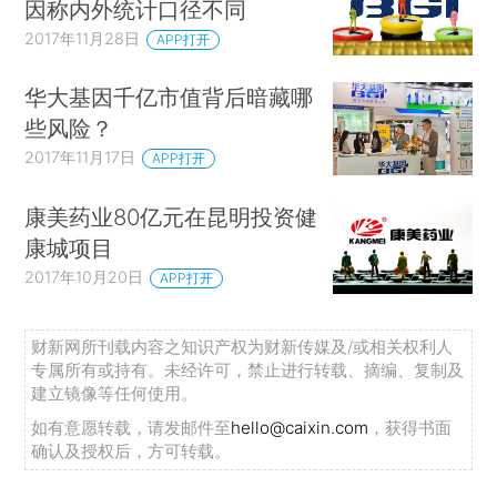
因称内外统计口径不同
2017年11月28日
APP打开
华大基因千亿市值背后暗藏哪
些风险？
2017年11月17日
APP打开
康美药业80亿元在昆明投资健
康城项目
2017年10月20日
APP打开
财新网所刊载内容之知识产权为财新传媒及/或相关权利人
专属所有或持有。未经许可，禁止进行转载、摘编、复制及
建立镜像等任何使用。
如有意愿转载，请发邮件至
hello@caixin.com
，获得书面
确认及授权后，方可转载。